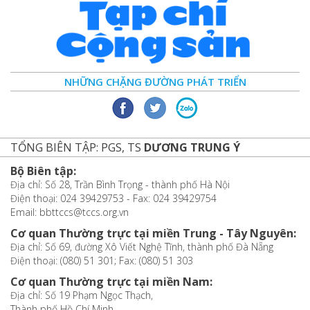
NHỮNG CHẶNG ĐƯỜNG PHÁT TRIỂN
TỔNG BIÊN TẬP: PGS, TS
DƯƠNG TRUNG Ý
Bộ Biên tập:
Địa chỉ: Số 28, Trần Bình Trọng - thành phố Hà Nội
Điện thoại: 024 39429753 - Fax: 024 39429754
Email: bbttccs@tccs.org.vn
Cơ quan Thường trực tại miền Trung - Tây Nguyên:
Địa chỉ: Số 69, đường Xô Viết Nghệ Tĩnh, thành phố Đà Nẵng
Điện thoại: (080) 51 301; Fax: (080) 51 303
Cơ quan Thường trực tại miền Nam:
Địa chỉ: Số 19 Phạm Ngọc Thạch,
Thành phố Hồ Chí Minh