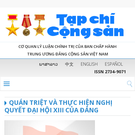
CƠ QUAN LÝ LUẬN CHÍNH TRỊ CỦA BAN CHẤP HÀNH
TRUNG ƯƠNG ĐẢNG CỘNG SẢN VIỆT NAM
ພາສາລາວ
中文
ENGLISH
ESPAÑOL
ISSN 2734-9071
QUÁN TRIỆT VÀ THỰC HIỆN NGHỊ
QUYẾT ĐẠI HỘI XIII CỦA ĐẢNG