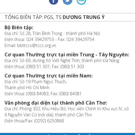
TỔNG BIÊN TẬP: PGS, TS
DƯƠNG TRUNG Ý
Bộ Biên tập:
Địa chỉ: Số 28, Trần Bình Trọng - thành phố Hà Nội
Điện thoại: 024 39429753 - Fax: 024 39429754
Email: bbttccs@tccs.org.vn
Cơ quan Thường trực tại miền Trung - Tây Nguyên:
Địa chỉ: Số 69, đường Xô Viết Nghệ Tĩnh, thành phố Đà Nẵng
Điện thoại: (080) 51 301; Fax: (080) 51 303
Cơ quan Thường trực tại miền Nam:
Địa chỉ: Số 19 Phạm Ngọc Thạch,
Thành phố Hồ Chí Minh
Điện thoại: (080) 84083; Fax: (080) 84081
Văn phòng đại diện tại thành phố Cần Thơ:
Địa chỉ: Phòng 302, Khu Hiệu Bộ, Học viện Chính trị Khu vực IV, số
6 Nguyễn Văn Cừ (nối dài), thành phố Cần Thơ
Điện thoại/Fax: (0292) 6250868