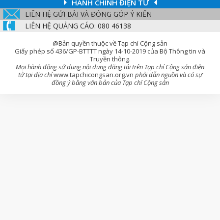
HÀNH CHÍNH ĐIỆN TỬ
LIÊN HỆ GỬI BÀI VÀ ĐÓNG GÓP Ý KIẾN
LIÊN HỆ QUẢNG CÁO: 080 46138
@Bản quyền thuộc về Tạp chí Cộng sản
Giấy phép số 436/GP-BTTTT ngày 14-10-2019 của Bộ Thông tin và
Truyền thông.
Mọi hành động sử dụng nội dung đăng tải trên Tạp chí Cộng sản điện
tử tại địa chỉ
www.tapchicongsan.org.vn
phải dẫn nguồn và có sự
đồng ý bằng văn bản của Tạp chí Cộng sản