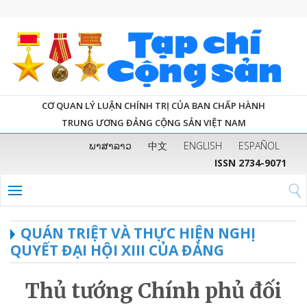
CƠ QUAN LÝ LUẬN CHÍNH TRỊ CỦA BAN CHẤP HÀNH
TRUNG ƯƠNG ĐẢNG CỘNG SẢN VIỆT NAM
ພາສາລາວ
中文
ENGLISH
ESPAÑOL
ISSN 2734-9071
QUÁN TRIỆT VÀ THỰC HIỆN NGHỊ
QUYẾT ĐẠI HỘI XIII CỦA ĐẢNG
Thủ tướng Chính phủ đối