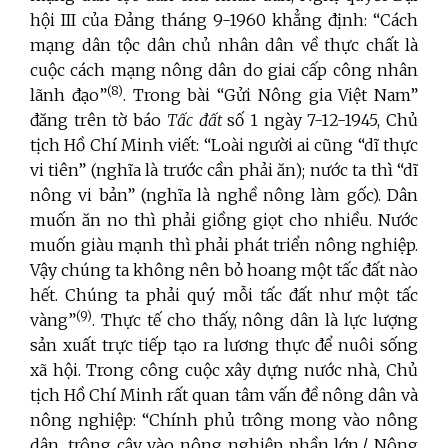
hội III của Đảng tháng 9-1960 khẳng định: “Cách
mạng dân tộc dân chủ nhân dân về thực chất là
cuộc cách mạng nông dân do giai cấp công nhân
(8)
lãnh đạo”
. Trong bài “Gửi Nông gia Việt Nam”
đăng trên tờ báo
Tấc đất
số 1 ngày 7-12-1945, Chủ
tịch Hồ Chí Minh viết: “Loài người ai cũng “dĩ thực
vi tiên” (nghĩa là trước cần phải ăn); nước ta thì “dĩ
nông vi bản” (nghĩa là nghề nông làm gốc). Dân
muốn ăn no thì phải giồng giọt cho nhiều. Nước
muốn giàu mạnh thì phải phát triển nông nghiệp.
Vậy chúng ta không nên bỏ hoang một tấc đất nào
hết. Chúng ta phải quý mỗi tấc đất như một tấc
(9)
vàng”
. Thực tế cho thấy, nông dân là lực lượng
sản xuất trực tiếp tạo ra lương thực để nuôi sống
xã hội. Trong công cuộc xây dựng nước nhà, Chủ
tịch Hồ Chí Minh rất quan tâm vấn đề nông dân và
nông nghiệp: “Chính phủ trông mong vào nông
dân, trông cậy vào nông nghiệp phần lớn./ Nông