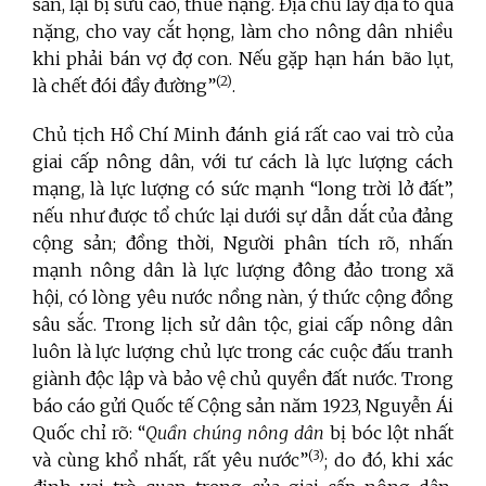
sẵn, lại bị sưu cao, thuế nặng. Địa chủ lấy địa tô quá
nặng, cho vay cắt họng, làm cho nông dân nhiều
khi phải bán vợ đợ con. Nếu gặp hạn hán bão lụt,
(2)
là chết đói đầy đường”
.
Chủ tịch Hồ Chí Minh đánh giá rất cao vai trò của
giai cấp nông dân, với tư cách là lực lượng cách
mạng, là lực lượng có sức mạnh “long trời lở đất”,
nếu như được tổ chức lại dưới sự dẫn dắt của đảng
cộng sản; đồng thời, Người phân tích rõ, nhấn
mạnh nông dân là lực lượng đông đảo trong xã
hội, có lòng yêu nước nồng nàn, ý thức cộng đồng
sâu sắc. Trong lịch sử dân tộc, giai cấp nông dân
luôn là lực lượng chủ lực trong các cuộc đấu tranh
giành độc lập và bảo vệ chủ quyền đất nước. Trong
báo cáo gửi Quốc tế Cộng sản năm 1923, Nguyễn Ái
Quốc chỉ rõ: “
Quần chúng nông dân
bị bóc lột nhất
(3)
và cùng khổ nhất, rất yêu nước”
; do đó, khi xác