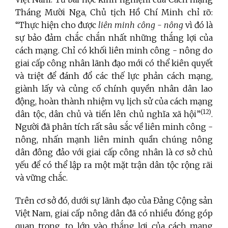
Tháng Mười Nga, Chủ tịch Hồ Chí Minh chỉ rõ:
“Thực hiện cho được
liên minh công - nông
vì đó là
sự bảo đảm chắc chắn nhất những thắng lợi của
cách mạng. Chỉ có khối liên minh công - nông do
giai cấp công nhân lãnh đạo mới có thể kiên quyết
và triệt để đánh đổ các thế lực phản cách mạng,
giành lấy và củng cố chính quyền nhân dân lao
động, hoàn thành nhiệm vụ lịch sử của cách mạng
(12)
dân tộc, dân chủ và tiến lên chủ nghĩa xã hội”
.
Người đã phân tích rất sâu sắc về liên minh công -
nông, nhấn mạnh liên minh quần chúng nông
dân đông đảo với giai cấp công nhân là cơ sở chủ
yếu để có thể lập ra một mặt trận dân tộc rộng rãi
và vững chắc.
Trên cơ sở đó, dưới sự lãnh đạo của Đảng Cộng sản
Việt Nam, giai cấp nông dân đã có nhiều đóng góp
quan trọng, to lớn vào thắng lợi của cách mạng