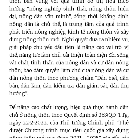
thôn bền vững với quá trình đô thị hóa theo
hướng “nông nghiệp sinh thái, nông thôn hiện
đại, nông dân văn minh”; đồng thời, khẳng định
nông dân là chủ thể, là trung tâm của quá trình
phát triển nông nghiệp, kinh tế nông thôn và xây
dựng nông thôn mới. Nghị quyết đưa ra nhiệm vụ,
giải pháp chủ yếu đầu tiên là nâng cao vai trò, vị
thế, năng lực làm chủ, cải thiện toàn diện đời sống
vật chất, tinh thần của nông dân và cư dân nông
thôn; bảo đảm quyền làm chủ của nông dân và cư
dân nông thôn theo phương châm “Dân biết, dân
bàn, dân làm, dân kiểm tra, dân giám sát, dân thụ
hưởng”.
Để nâng cao chất lượng, hiệu quả thực hành dân
chủ ở nông thôn theo Quyết định số 263/QĐ-TTg,
ngày 22-2-2022, của Thủ tướng Chính phủ, “Phê
duyệt Chương trình mục tiêu quốc gia xây dựng
nông thôn mới giai đoạn 2021 - 2025”, các cấp, các