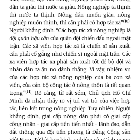
dân ta giàu thì nước ta giàu. Nông nghiệp ta thịnh
thì nước ta thịnh. Nông dân muốn giàu, nông
(10)
nghiệp muốn thịnh, thì cần phải có hợp tác xã”
.
Người khẳng định: “Các hợp tác xã nông nghiệp là
đội quân hậu cần
của quân đội chiến đấu ngoài mặt
trận. Các xã viên hợp tác xã là chiến sĩ sản xuất,
cần phải cố gắng như chiến sĩ ngoài mặt trận. Các
xã viên hợp tác xã phải sản xuất tốt để bộ đội và
nhân dân ta ăn no đánh thắng. Vì vậy, nhiệm vụ
của các hợp tác xã nông nghiệp, của bà con xã
viên, của cán bộ công tác ở nông thôn là rất quan
(11)
trọng”
. Rõ ràng, từ rất sớm, Chủ tịch Hồ Chí
Minh đã nhận thấy rõ vị trí, vai trò của việc hợp
tác, liên kết trong nông nghiệp. Tuy nhiên, Người
khẳng định, giai cấp nông dân phải có giai cấp
công nhân - giai cấp tiên tiến nhất - lãnh đạo, dẫn
dắt thông qua đội tiền phong là Đảng Cộng sản
Việt Nam. Từ bài học kinh nghiệm của Cách mạng