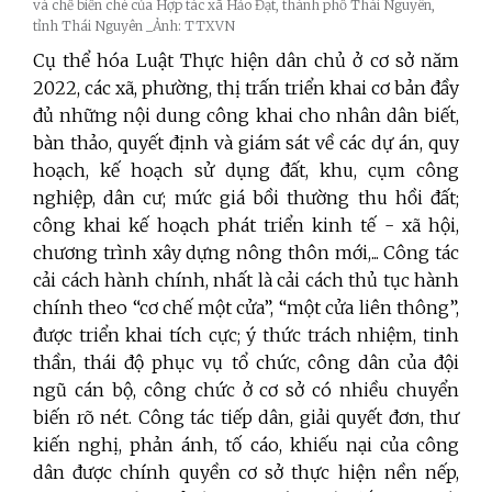
và chế biến chè của Hợp tác xã Hảo Đạt, thành phố Thái Nguyên,
tỉnh Thái Nguyên _Ảnh: TTXVN
Cụ thể hóa Luật Thực hiện dân chủ ở cơ sở năm
2022, các xã, phường, thị trấn triển khai cơ bản đầy
đủ những nội dung công khai cho nhân dân biết,
bàn thảo, quyết định và giám sát về các dự án, quy
hoạch, kế hoạch sử dụng đất, khu, cụm công
nghiệp, dân cư; mức giá bồi thường thu hồi đất;
công khai kế hoạch phát triển kinh tế - xã hội,
chương trình xây dựng nông thôn mới,... Công tác
cải cách hành chính, nhất là cải cách thủ tục hành
chính theo “cơ chế một cửa”, “một cửa liên thông”,
được triển khai tích cực; ý thức trách nhiệm, tinh
thần, thái độ phục vụ tổ chức, công dân của đội
ngũ cán bộ, công chức ở cơ sở có nhiều chuyển
biến rõ nét. Công tác tiếp dân, giải quyết đơn, thư
kiến nghị, phản ánh, tố cáo, khiếu nại của công
dân được chính quyền cơ sở thực hiện nền nếp,