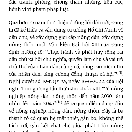
đấu tranh, phòng, chống tham nhũng, tiêu cực,
hành vi vi phạm pháp luật.
Qua hơn 35 năm thực hiện đường lối đổi mới, Đảng
ta đã kế thừa và vận dụng tư tưởng Hồ Chí Minh về
dân chủ, về xây dựng giai cấp nông dân, xây dựng
nông thôn mới. Văn kiện Đại hội XIII của Đảng
định hướng rõ: “Thực hành và phát huy rộng rãi
dân chủ xã hội chủ nghĩa, quyền làm chủ và vai trò
chủ thể của nhân dân; củng cố, nâng cao niềm tin
(13)
của nhân dân, tăng cường đồng thuận xã hội”
.
Nghị quyết số 19-NQ/TW, ngày 16-6-2022, của Hội
nghị Trung ương lần thứ năm khóa XIII, “Về nông
nghiệp, nông dân, nông thôn đến năm 2030, tầm
(14)
nhìn đến năm 2045”
đề ra quan điểm đúng đắn
về nông nghiệp, nông dân, nông thôn. Đây là ba
thành tố có quan hệ mật thiết, gắn bó, không thể
tách rời, gắn kết chặt chẽ giữa phát triển nông