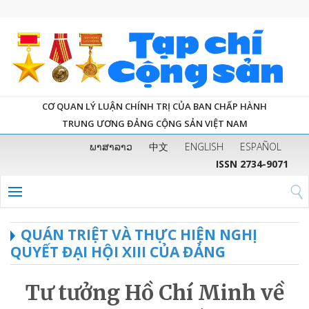
CƠ QUAN LÝ LUẬN CHÍNH TRỊ CỦA BAN CHẤP HÀNH
TRUNG ƯƠNG ĐẢNG CỘNG SẢN VIỆT NAM
ພາສາລາວ
中文
ENGLISH
ESPAÑOL
ISSN 2734-9071
QUÁN TRIỆT VÀ THỰC HIỆN NGHỊ
QUYẾT ĐẠI HỘI XIII CỦA ĐẢNG
Tư tưởng Hồ Chí Minh về