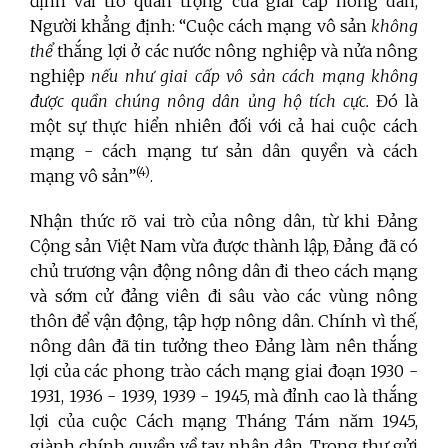
định vai trò quan trọng của giai cấp nông dân,
Người khẳng định: “Cuộc cách mạng vô sản
không
thể
thắng lợi ở các nước nông nghiệp và nửa nông
nghiệp
nếu như giai cấp vô sản cách mạng không
được quần chúng nông dân ủng hộ tích cực.
Đó là
một sự thực hiển nhiên đối với cả hai cuộc cách
mạng - cách mạng tư sản dân quyền và cách
(4)
mạng vô sản”
.
Nhận thức rõ vai trò của nông dân, từ khi Đảng
Cộng sản Việt Nam vừa được thành lập, Đảng đã có
chủ trương vận động nông dân đi theo cách mạng
và sớm cử đảng viên đi sâu vào các vùng nông
thôn để vận động, tập hợp nông dân. Chính vì thế,
nông dân đã tin tưởng theo Đảng làm nên thắng
lợi của các phong trào cách mạng giai đoạn 1930 -
1931, 1936 - 1939, 1939 - 1945, mà đỉnh cao là thắng
lợi của cuộc Cách mạng Tháng Tám năm 1945,
giành chính quyền về tay nhân dân. Trong thư gửi