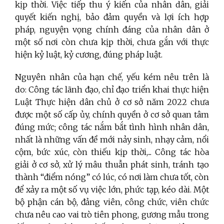
kịp thời. Việc tiếp thu ý kiến của nhân dân, giải
quyết kiến nghị, bảo đảm quyền và lợi ích hợp
pháp, nguyện vọng chính đáng của nhân dân ở
một số nơi còn chưa kịp thời, chưa gắn với thực
hiện kỷ luật, kỷ cương, đúng pháp luật.
Nguyên nhân của hạn chế, yếu kém nêu trên là
do: Công tác lãnh đạo, chỉ đạo triển khai thực hiện
Luật Thực hiện dân chủ ở cơ sở năm 2022 chưa
được một số cấp ủy, chính quyền ở cơ sở quan tâm
đúng mức; công tác nắm bắt tình hình nhân dân,
nhất là những vấn đề mới nảy sinh, nhạy cảm, nổi
cộm, bức xúc, còn thiếu kịp thời,... Công tác hòa
giải ở cơ sở, xử lý mâu thuẫn phát sinh, tránh tạo
thành “điểm nóng” có lúc, có nơi làm chưa tốt, còn
để xảy ra một số vụ việc lớn, phức tạp, kéo dài. Một
bộ phận cán bộ, đảng viên, công chức, viên chức
chưa nêu cao vai trò tiên phong, gương mẫu trong