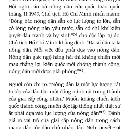
Hội nghị cán bộ nông dân cứu quốc toàn quốc
tháng 11-1949, Chủ tịch Hồ Chí Minh nhấn mạnh:
“Đồng bào nông dân sẵn có lực lượng to lớn, sẵn
có lòng nồng nàn yêu nước, sẵn có chí khí kiên
(5)
quyết đấu tranh và hy sinh”
cho độc lập, tự do.
Chủ tịch Hồ Chí Minh khẳng định: “Đa số dân ta là
nông dân. Mỗi việc đều phải dựa vào nông dân.
Nông dân giác ngộ hăng hái thì kháng chiến mới
mau thắng lợi, kiến quốc mới chóng thành công,
(6)
nông dân mới được giải phóng”
.
Người còn chỉ rõ: “Nông dân là một lực lượng rất
to lớn của dân tộc, một đồng minh rất trung thành
của giai cấp công nhân./ Muốn kháng chiến kiến
quốc thành công, muốn độc lập thống nhất thật sự
(7)
ắt phải dựa vào lực lượng của nông dân”
. Đánh
giá rõ vai trò của giai cấp nông dân trong cách
mạng dân tộc dân chủ nhân dân, Nghị quyết Đại