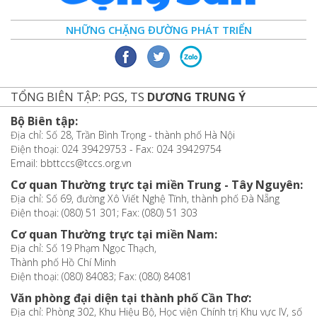
NHỮNG CHẶNG ĐƯỜNG PHÁT TRIỂN
TỔNG BIÊN TẬP: PGS, TS
DƯƠNG TRUNG Ý
Bộ Biên tập:
Địa chỉ: Số 28, Trần Bình Trọng - thành phố Hà Nội
Điện thoại: 024 39429753 - Fax: 024 39429754
Email: bbttccs@tccs.org.vn
Cơ quan Thường trực tại miền Trung - Tây Nguyên:
Địa chỉ: Số 69, đường Xô Viết Nghệ Tĩnh, thành phố Đà Nẵng
Điện thoại: (080) 51 301; Fax: (080) 51 303
Cơ quan Thường trực tại miền Nam:
Địa chỉ: Số 19 Phạm Ngọc Thạch,
Thành phố Hồ Chí Minh
Điện thoại: (080) 84083; Fax: (080) 84081
Văn phòng đại diện tại thành phố Cần Thơ:
Địa chỉ: Phòng 302, Khu Hiệu Bộ, Học viện Chính trị Khu vực IV, số