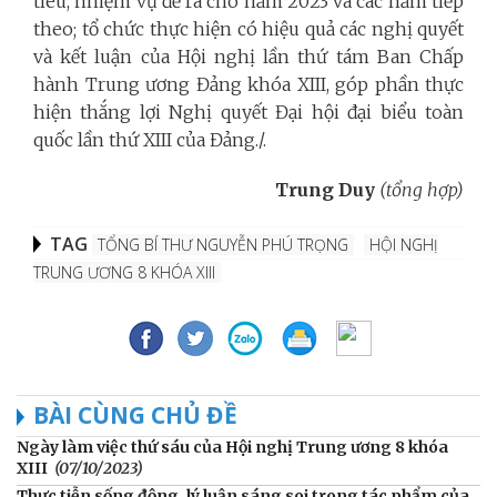
tiêu, nhiệm vụ đề ra cho năm 2023 và các năm tiếp
theo; tổ chức thực hiện có hiệu quả các nghị quyết
và kết luận của Hội nghị lần thứ tám Ban Chấp
hành Trung ương Đảng khóa XIII, góp phần thực
hiện thắng lợi Nghị quyết Đại hội đại biểu toàn
quốc lần thứ XIII của Đảng./.
Trung Duy
(tổng hợp)
TAG
TỔNG BÍ THƯ NGUYỄN PHÚ TRỌNG
HỘI NGHỊ
TRUNG ƯƠNG 8 KHÓA XIII
BÀI CÙNG CHỦ ĐỀ
Ngày làm việc thứ sáu của Hội nghị Trung ương 8 khóa
XIII
(07/10/2023)
Thực tiễn sống động, lý luận sáng soi trong tác phẩm của