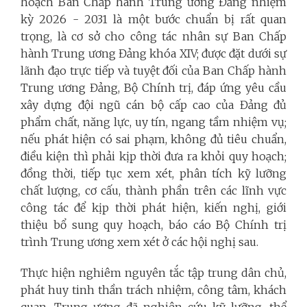
hoạch Ban Chấp hành Trung ương Đảng nhiệm
kỳ 2026 - 2031 là một bước chuẩn bị rất quan
trọng, là cơ sở cho công tác nhân sự Ban Chấp
hành Trung ương Đảng khóa XIV; được đặt dưới sự
lãnh đạo trực tiếp và tuyệt đối của Ban Chấp hành
Trung ương Đảng, Bộ Chính trị, đáp ứng yêu cầu
xây dựng đội ngũ cán bộ cấp cao của Đảng đủ
phẩm chất, năng lực, uy tín, ngang tầm nhiệm vụ;
nếu phát hiện có sai phạm, không đủ tiêu chuẩn,
điều kiện thì phải kịp thời đưa ra khỏi quy hoạch;
đồng thời, tiếp tục xem xét, phân tích kỹ lưỡng
chất lượng, cơ cấu, thành phần trên các lĩnh vực
công tác để kịp thời phát hiện, kiến nghị, giới
thiệu bổ sung quy hoạch, báo cáo Bộ Chính trị
trình Trung ương xem xét ở các hội nghị sau.
Thực hiện nghiêm nguyên tắc tập trung dân chủ,
phát huy tinh thần trách nhiệm, công tâm, khách
quan, Trung ương đã nghiên cứu kỹ lưỡng, thể