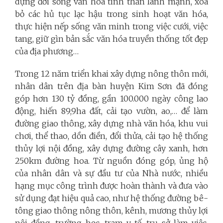
dựng đời sống văn hóa tinh thần lành mạnh, xóa
bỏ các hủ tục lạc hậu trong sinh hoạt văn hóa,
thực hiện nếp sống văn minh trong việc cưới, việc
tang, giữ gìn bản sắc văn hóa truyền thống tốt đẹp
của địa phương…
Trong 12 năm triển khai xây dựng nông thôn mới,
nhân dân trên địa bàn huyện Kim Sơn đã đóng
góp hơn 130 tỷ đồng, gần 100.000 ngày công lao
động, hiến 89,9ha đất, cải tạo vườn, ao,… để làm
đường giao thông, xây dựng nhà văn hóa, khu vui
chơi, thể thao, dồn điền, đổi thửa, cải tạo hệ thống
thủy lợi nội đồng, xây dựng đường cây xanh, hơn
250km đường hoa. Từ nguồn đóng góp, ủng hộ
của nhân dân và sự đầu tư của Nhà nước, nhiều
hạng mục công trình được hoàn thành và đưa vào
sử dụng đạt hiệu quả cao, như hệ thống đường bê-
tông giao thông nông thôn, kênh, mương thủy lợi
nội đồng, trường học, trạm y tế, trụ sở làm việc.