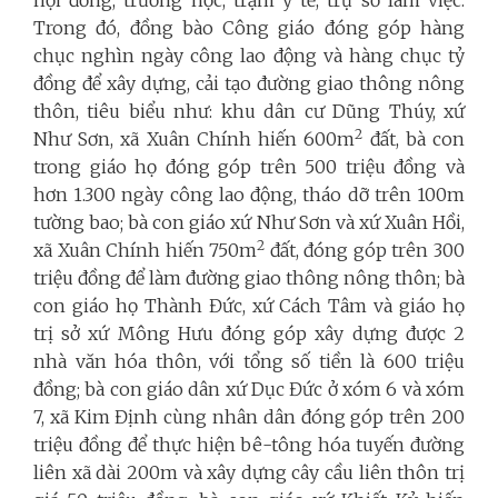
Trong đó, đồng bào Công giáo đóng góp hàng
chục nghìn ngày công lao động và hàng chục tỷ
đồng để xây dựng, cải tạo đường giao thông nông
thôn, tiêu biểu như: khu dân cư Dũng Thúy, xứ
2
Như Sơn, xã Xuân Chính hiến 600m
đất, bà con
trong giáo họ đóng góp trên 500 triệu đồng và
hơn 1.300 ngày công lao động, tháo dỡ trên 100m
tường bao; bà con giáo xứ Như Sơn và xứ Xuân Hồi,
2
xã Xuân Chính hiến 750m
đất, đóng góp trên 300
triệu đồng để làm đường giao thông nông thôn; bà
con giáo họ Thành Đức, xứ Cách Tâm và giáo họ
trị sở xứ Mông Hưu đóng góp xây dựng được 2
nhà văn hóa thôn, với tổng số tiền là 600 triệu
đồng; bà con giáo dân xứ Dục Đức ở xóm 6 và xóm
7, xã Kim Định cùng nhân dân đóng góp trên 200
triệu đồng để thực hiện bê-tông hóa tuyến đường
liên xã dài 200m và xây dựng cây cầu liên thôn trị