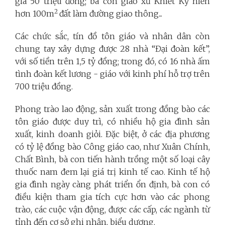
giá 50 triệu đồng; bà con giáo xứ Khiết Kỷ hiến
2
hơn 100m
đất làm đường giao thông...
Các chức sắc, tín đồ tôn giáo và nhân dân còn
chung tay xây dựng được 28 nhà “Đại đoàn kết”,
với số tiền trên 1,5 tỷ đồng; trong đó, có 16 nhà ấm
tình đoàn kết lương - giáo với kinh phí hỗ trợ trên
700 triệu đồng.
Phong trào lao động, sản xuất trong đồng bào các
tôn giáo được duy trì, có nhiều hộ gia đình sản
xuất, kinh doanh giỏi. Đặc biệt, ở các địa phương
có tỷ lệ đồng bào Công giáo cao, như Xuân Chính,
Chất Bình, bà con tiến hành trồng một số loại cây
thuốc nam đem lại giá trị kinh tế cao. Kinh tế hộ
gia đình ngày càng phát triển ổn định, bà con có
điều kiện tham gia tích cực hơn vào các phong
trào, các cuộc vận động, được các cấp, các ngành từ
tỉnh đến cơ sở ghi nhận, biểu dương.