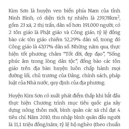
Kim Sơn là huyện ven biển phía Nam của tỉnh
2
Ninh Bình, có diện tích tự nhiên là 239,78km
,
gồm 23 xã, 2 thị trấn, dân số hơn 191.000 người; có
2 tôn giáo là Phật giáo và Công giáo, tỷ lệ đồng
bào các tôn giáo chiếm 52,29% dân số, trong đó
Công giáo là 47,07% dân số. Những năm qua, thực
hiện tốt phương châm “Tốt đời, đẹp đạo”, “Sống
phúc âm trong lòng dân tộc”, đồng bào các tôn
giáo trên địa bàn huyện luôn chấp hành mọi
đường lối, chủ trương của Đảng, chính sách, pháp
luật của Nhà nước, quy định của địa phương.
Huyện Kim Sơn có xuất phát điểm thấp khi bắt đầu
thực hiện Chương trình mục tiêu quốc gia xây
dựng nông thôn mới, bình quân các xã chỉ đạt 4
tiêu chí. Năm 2010, thu nhập bình quân đầu người
là 11,1 triệu đồng/năm; tỷ lệ hộ nghèo (theo chuẩn