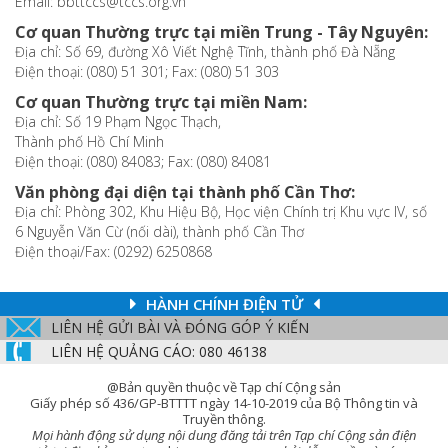
Email: bbttccs@tccs.org.vn
Cơ quan Thường trực tại miền Trung - Tây Nguyên:
Địa chỉ: Số 69, đường Xô Viết Nghệ Tĩnh, thành phố Đà Nẵng
Điện thoại: (080) 51 301; Fax: (080) 51 303
Cơ quan Thường trực tại miền Nam:
Địa chỉ: Số 19 Phạm Ngọc Thạch,
Thành phố Hồ Chí Minh
Điện thoại: (080) 84083; Fax: (080) 84081
Văn phòng đại diện tại thành phố Cần Thơ:
Địa chỉ: Phòng 302, Khu Hiệu Bộ, Học viện Chính trị Khu vực IV, số
6 Nguyễn Văn Cừ (nối dài), thành phố Cần Thơ
Điện thoại/Fax: (0292) 6250868
HÀNH CHÍNH ĐIỆN TỬ
LIÊN HỆ GỬI BÀI VÀ ĐÓNG GÓP Ý KIẾN
LIÊN HỆ QUẢNG CÁO: 080 46138
@Bản quyền thuộc về Tạp chí Cộng sản
Giấy phép số 436/GP-BTTTT ngày 14-10-2019 của Bộ Thông tin và
Truyền thông.
Mọi hành động sử dụng nội dung đăng tải trên Tạp chí Cộng sản điện