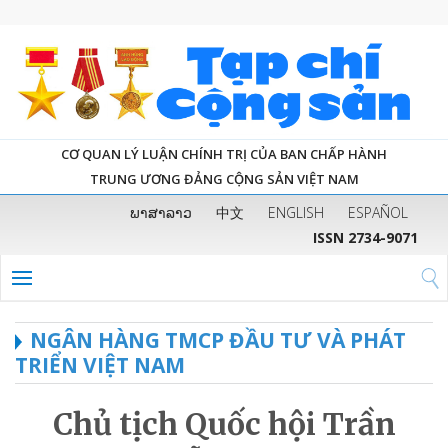
CƠ QUAN LÝ LUẬN CHÍNH TRỊ CỦA BAN CHẤP HÀNH
TRUNG ƯƠNG ĐẢNG CỘNG SẢN VIỆT NAM
ພາສາລາວ
中文
ENGLISH
ESPAÑOL
ISSN 2734-9071
NGÂN HÀNG TMCP ĐẦU TƯ VÀ PHÁT
TRIỂN VIỆT NAM
Chủ tịch Quốc hội Trần