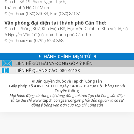
Địa chỉ: Số 19 Phạm Ngọc Thạch,
Thành phố Hồ Chí Minh
Điện thoại: (080) 84083; Fax: (080) 84081
Văn phòng đại diện tại thành phố Cần Thơ:
Địa chỉ: Phòng 302, Khu Hiệu Bộ, Học viện Chính trị Khu vực IV, số
6 Nguyễn Văn Cừ (nối dài), thành phố Cần Thơ
Điện thoại/Fax: (0292) 6250868
HÀNH CHÍNH ĐIỆN TỬ
LIÊN HỆ GỬI BÀI VÀ ĐÓNG GÓP Ý KIẾN
LIÊN HỆ QUẢNG CÁO: 080 46138
@Bản quyền thuộc về Tạp chí Cộng sản
Giấy phép số 436/GP-BTTTT ngày 14-10-2019 của Bộ Thông tin và
Truyền thông.
Mọi hành động sử dụng nội dung đăng tải trên Tạp chí Cộng sản điện
tử tại địa chỉ
www.tapchicongsan.org.vn
phải dẫn nguồn và có sự
đồng ý bằng văn bản của Tạp chí Cộng sản