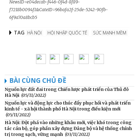
NewsID=e04decab-f446-0f4d-8f89-
f7218b0094f1&CateID=96bafa2f-25de-5242-90fb-
6f9a70a8bcb5
TAG
HÀ NỘI
HỘI NHẬP QUỐC TẾ
SỨC MẠNH MỀM
BÀI CÙNG CHỦ ĐỀ
Nguồn lực đất đai trong Chiến lược phát triển của Thủ đô
Hà Nội
(05/11/2022)
Nguồn lực và động lực cho thúc đẩy phục hồi và phát triển
kinh tế - xã hội thành phố Hà Nội trong điều kiện mới
(05/11/2022)
Hà Nội: Đột phá vào những khâu mới, việc khó trong công
tác cán bộ, góp phần xây dựng Đảng bộ và hệ thống chính
trị trong sạch, vững mạnh
(03/11/2022)