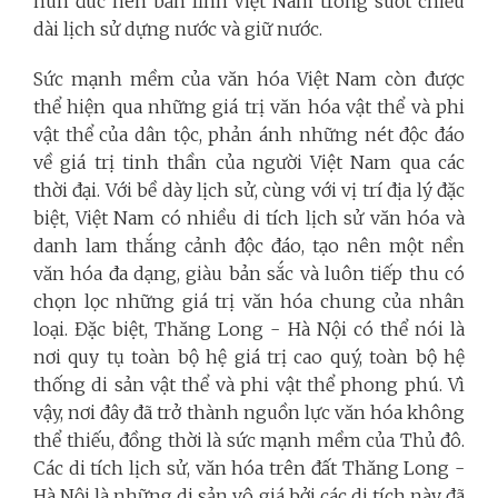
hun đúc nên bản lĩnh Việt Nam trong suốt chiều
dài lịch sử dựng nước và giữ nước.
Sức mạnh mềm của văn hóa Việt Nam còn được
thể hiện qua những giá trị văn hóa vật thể và phi
vật thể của dân tộc, phản ánh những nét độc đáo
về giá trị tinh thần của người Việt Nam qua các
thời đại. Với bề dày lịch sử, cùng với vị trí địa lý đặc
biệt, Việt Nam có nhiều di tích lịch sử văn hóa và
danh lam thắng cảnh độc đáo, tạo nên một nền
văn hóa đa dạng, giàu bản sắc và luôn tiếp thu có
chọn lọc những giá trị văn hóa chung của nhân
loại. Đặc biệt, Thăng Long - Hà Nội có thể nói là
nơi quy tụ toàn bộ hệ giá trị cao quý, toàn bộ hệ
thống di sản vật thể và phi vật thể phong phú. Vì
vậy, nơi đây đã trở thành nguồn lực văn hóa không
thể thiếu, đồng thời là sức mạnh mềm của Thủ đô.
Các di tích lịch sử, văn hóa trên đất Thăng Long -
Hà Nội là những di sản vô giá bởi các di tích này đã