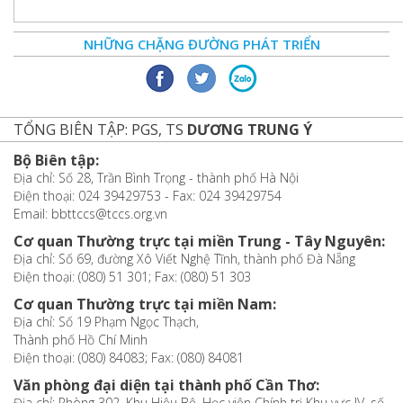
NHỮNG CHẶNG ĐƯỜNG PHÁT TRIỂN
TỔNG BIÊN TẬP: PGS, TS
DƯƠNG TRUNG Ý
Bộ Biên tập:
Địa chỉ: Số 28, Trần Bình Trọng - thành phố Hà Nội
Điện thoại: 024 39429753 - Fax: 024 39429754
Email: bbttccs@tccs.org.vn
Cơ quan Thường trực tại miền Trung - Tây Nguyên:
Địa chỉ: Số 69, đường Xô Viết Nghệ Tĩnh, thành phố Đà Nẵng
Điện thoại: (080) 51 301; Fax: (080) 51 303
Cơ quan Thường trực tại miền Nam:
Địa chỉ: Số 19 Phạm Ngọc Thạch,
Thành phố Hồ Chí Minh
Điện thoại: (080) 84083; Fax: (080) 84081
Văn phòng đại diện tại thành phố Cần Thơ:
Địa chỉ: Phòng 302, Khu Hiệu Bộ, Học viện Chính trị Khu vực IV, số