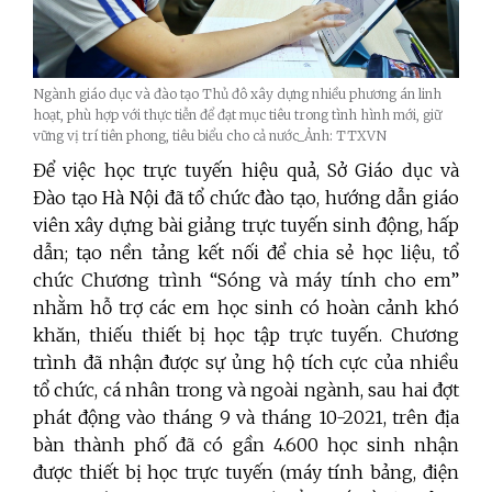
Ngành giáo dục và đào tạo Thủ đô xây dựng nhiều phương án linh
hoạt, phù hợp với thực tiễn để đạt mục tiêu trong tình hình mới, giữ
vững vị trí tiên phong, tiêu biểu cho cả nước_Ảnh: TTXVN
Để việc học trực tuyến hiệu quả, Sở Giáo dục và
Đào tạo Hà Nội đã tổ chức đào tạo, hướng dẫn giáo
viên xây dựng bài giảng trực tuyến sinh động, hấp
dẫn; tạo nền tảng kết nối để chia sẻ học liệu, tổ
chức Chương trình “Sóng và máy tính cho em”
nhằm hỗ trợ các em học sinh có hoàn cảnh khó
khăn, thiếu thiết bị học tập trực tuyến. Chương
trình đã nhận được sự ủng hộ tích cực của nhiều
tổ chức, cá nhân trong và ngoài ngành, sau hai đợt
phát động vào tháng 9 và tháng 10-2021, trên địa
bàn thành phố đã có gần 4.600 học sinh nhận
được thiết bị học trực tuyến (máy tính bảng, điện