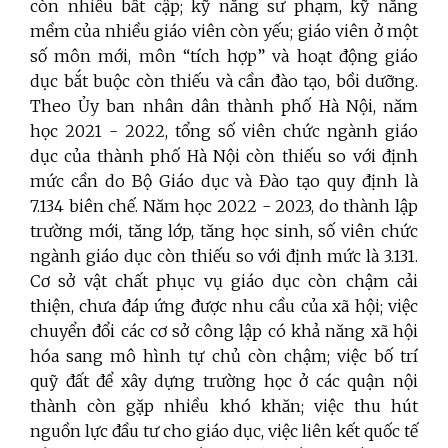
còn nhiều bất cập; kỹ năng sư phạm, kỹ năng
mềm của nhiều giáo viên còn yếu; giáo viên ở một
số môn mới, môn “tích hợp” và hoạt động giáo
dục bắt buộc còn thiếu và cần đào tạo, bồi dưỡng.
Theo Ủy ban nhân dân thành phố Hà Nội, năm
học 2021 - 2022, tổng số viên chức ngành giáo
dục của thành phố Hà Nội còn thiếu so với định
mức cần do Bộ Giáo dục và Đào tạo quy định là
7.134 biên chế. Năm học 2022 - 2023, do thành lập
trường mới, tăng lớp, tăng học sinh, số viên chức
ngành giáo dục còn thiếu so với định mức là 3.131.
Cơ sở vật chất phục vụ giáo dục còn chậm cải
thiện, chưa đáp ứng được nhu cầu của xã hội; việc
chuyển đổi các cơ sở công lập có khả năng xã hội
hóa sang mô hình tự chủ còn chậm; việc bố trí
quỹ đất để xây dựng trường học ở các quận nội
thành còn gặp nhiều khó khăn; việc thu hút
nguồn lực đầu tư cho giáo dục, việc liên kết quốc tế