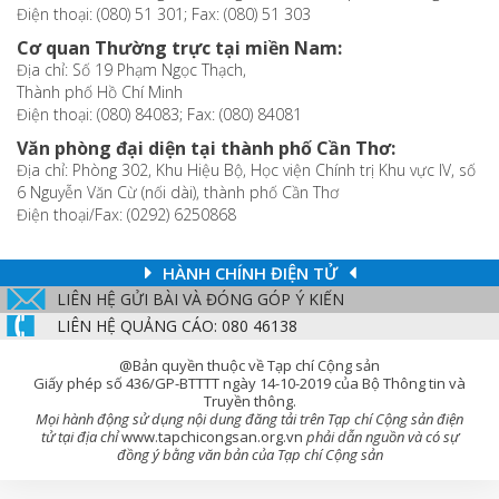
Điện thoại: (080) 51 301; Fax: (080) 51 303
Cơ quan Thường trực tại miền Nam:
Địa chỉ: Số 19 Phạm Ngọc Thạch,
Thành phố Hồ Chí Minh
Điện thoại: (080) 84083; Fax: (080) 84081
Văn phòng đại diện tại thành phố Cần Thơ:
Địa chỉ: Phòng 302, Khu Hiệu Bộ, Học viện Chính trị Khu vực IV, số
6 Nguyễn Văn Cừ (nối dài), thành phố Cần Thơ
Điện thoại/Fax: (0292) 6250868
HÀNH CHÍNH ĐIỆN TỬ
LIÊN HỆ GỬI BÀI VÀ ĐÓNG GÓP Ý KIẾN
LIÊN HỆ QUẢNG CÁO: 080 46138
@Bản quyền thuộc về Tạp chí Cộng sản
Giấy phép số 436/GP-BTTTT ngày 14-10-2019 của Bộ Thông tin và
Truyền thông.
Mọi hành động sử dụng nội dung đăng tải trên Tạp chí Cộng sản điện
tử tại địa chỉ
www.tapchicongsan.org.vn
phải dẫn nguồn và có sự
đồng ý bằng văn bản của Tạp chí Cộng sản