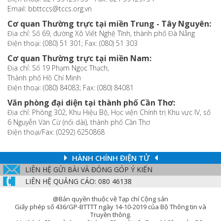
Email: bbttccs@tccs.org.vn
Cơ quan Thường trực tại miền Trung - Tây Nguyên:
Địa chỉ: Số 69, đường Xô Viết Nghệ Tĩnh, thành phố Đà Nẵng
Điện thoại: (080) 51 301; Fax: (080) 51 303
Cơ quan Thường trực tại miền Nam:
Địa chỉ: Số 19 Phạm Ngọc Thạch,
Thành phố Hồ Chí Minh
Điện thoại: (080) 84083; Fax: (080) 84081
Văn phòng đại diện tại thành phố Cần Thơ:
Địa chỉ: Phòng 302, Khu Hiệu Bộ, Học viện Chính trị Khu vực IV, số
6 Nguyễn Văn Cừ (nối dài), thành phố Cần Thơ
Điện thoại/Fax: (0292) 6250868
HÀNH CHÍNH ĐIỆN TỬ
LIÊN HỆ GỬI BÀI VÀ ĐÓNG GÓP Ý KIẾN
LIÊN HỆ QUẢNG CÁO: 080 46138
@Bản quyền thuộc về Tạp chí Cộng sản
Giấy phép số 436/GP-BTTTT ngày 14-10-2019 của Bộ Thông tin và
Truyền thông.