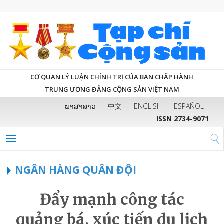
CƠ QUAN LÝ LUẬN CHÍNH TRỊ CỦA BAN CHẤP HÀNH
TRUNG ƯƠNG ĐẢNG CỘNG SẢN VIỆT NAM
ພາສາລາວ
中文
ENGLISH
ESPAÑOL
ISSN 2734-9071
NGÂN HÀNG QUÂN ĐỘI
Đẩy mạnh công tác
quảng bá, xúc tiến du lịch