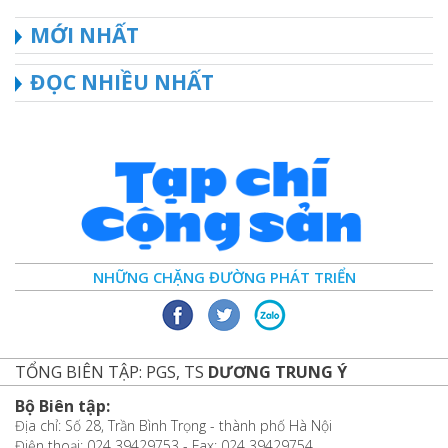
MỚI NHẤT
ĐỌC NHIỀU NHẤT
NHỮNG CHẶNG ĐƯỜNG PHÁT TRIỂN
TỔNG BIÊN TẬP: PGS, TS
DƯƠNG TRUNG Ý
Bộ Biên tập:
Địa chỉ: Số 28, Trần Bình Trọng - thành phố Hà Nội
Điện thoại: 024 39429753 - Fax: 024 39429754