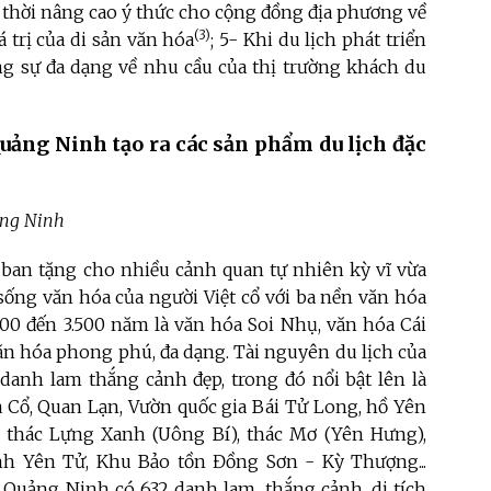
ng thời nâng cao ý thức cho cộng đồng địa phương về
(3)
á trị của di sản văn hóa
; 5- Khi du lịch phát triển
ứng sự đa dạng về nhu cầu của thị trường khách du
uảng Ninh tạo ra các sản phẩm du lịch đặc
ảng Ninh
 ban tặng cho nhiều cảnh quan tự nhiên kỳ vĩ vừa
i sống văn hóa của người Việt cổ với ba nền văn hóa
.000 đến 3.500 năm là văn hóa Soi Nhụ, văn hóa Cái
văn hóa phong phú, đa dạng. Tài nguyên du lịch của
danh lam thắng cảnh đẹp, trong đó nổi bật lên là
à Cổ, Quan Lạn, Vườn quốc gia Bái Tử Long, hồ Yên
 thác Lựng Xanh (Uông Bí), thác Mơ (Yên Hưng),
h Yên Tử, Khu Bảo tồn Đồng Sơn - Kỳ Thượng...
h Quảng Ninh có 632
danh lam, thắng cảnh, di tích