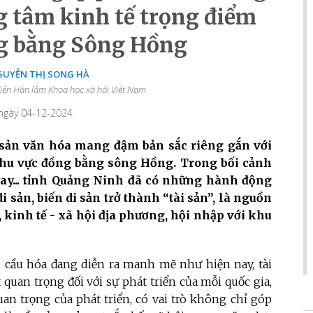
g tâm kinh tế trọng điểm
g bằng Sông Hồng
GUYỄN THỊ SONG HÀ
Viện Hàn lâm Khoa học xã hội Việt Nam
 ngày 04-12-2024
 sản văn hóa mang đậm bản sắc riêng gắn với
 khu vực đồng bằng sông Hồng. Trong bối cảnh
nay... tỉnh Quảng Ninh đã có những hành động
i sản, biến di sản trở thành “tài sản”, là nguồn
 kinh tế - xã hội địa phương, hội nhập với khu
n cầu hóa đang diễn ra manh mẽ như hiện nay, tài
t quan trọng đối với sự phát triển của mỗi quốc gia,
uan trọng của phát triển, có vai trò không chỉ góp