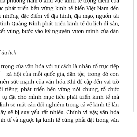
 địa phương nằm ở khu vực kinh tế trọng điểm của
 phát triển bền vững kinh tế biển Việt Nam đến
ới những đặc điểm về địa hình, địa mạo, nguồn tài
tỉnh Quảng Ninh phát triển kinh tế du lịch di sản,
n kết vùng, bước vào kỷ nguyên vươn mình của dân
 du lịch
rọng của văn hóa với tư cách là nhân tố trực tiếp
 - xã hội của mỗi quốc gia, dân tộc, trong đó con
nên sức mạnh của văn hóa. Khi đề cập đến vai trò
ói riêng, phát triển bền vững nói chung, tổ chức
tự đặt cho mình mục tiêu phát triển kinh tế mà
định sẽ mất cân đối nghiêm trọng cả về kinh tế lẫn
ấy sẽ bị suy yếu rất nhiều. Chính vì vậy, văn hóa
h tế và ngược lại kinh tế cũng phải đặt trong văn