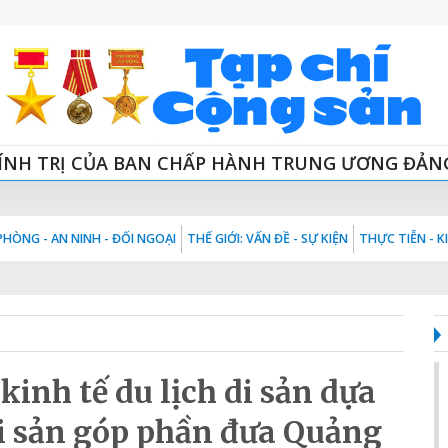
ÍNH TRỊ CỦA BAN CHẤP HÀNH TRUNG ƯƠNG ĐẢN
HÒNG - AN NINH - ĐỐI NGOẠI
THẾ GIỚI: VẤN ĐỀ - SỰ KIỆN
THỰC TIỄN - 
inh tế du lịch di sản dựa
di sản góp phần đưa Quảng