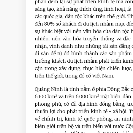
phần đem lại sự phát triển kinh tế mà còn 
sáng tạo, khả năng thích ứng, linh hoạt, là 
các quốc gia, dân tộc khác trên thế giới. Th
đến 80% số khách đi du lịch nhằm mục đích 
sự khác biệt với nền văn hóa của dân tộc 
nhiên, nền văn hóa truyền thống và đặc 
nhận, vinh danh như những tài sản đẳng c
di sản để từ đó hình thành các sản phẩm du
trường khách du lịch nhằm phát triển kinh t
cận trong xây dựng, thực hiện chiến lược,
trên thế giới, trong đó có Việt Nam.
Quảng Ninh là tỉnh nằm ở phía Đông Bắc c
2
2
6.100 km
và trên 6.000 km
mặt biển, dân 
phong phú, có đủ địa hình đồng bằng, trun
thuận lợi cho phát triển kinh tế - xã hội. 
về chính trị, kinh tế, quốc phòng, an nin
biên giới trên bộ và trên biển với nước 