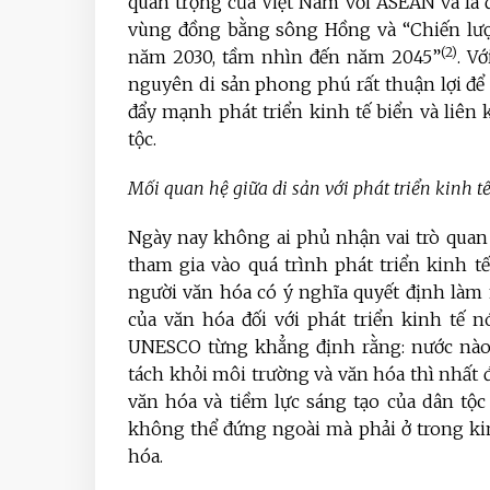
quan trọng của Việt Nam với ASEAN và là
vùng đồng bằng sông Hồng và “Chiến lược
(2)
năm 2030, tầm nhìn đến năm 2045”
. V
nguyên di sản phong phú rất thuận lợi để 
đẩy mạnh phát triển kinh tế biển và liê
tộc.
Mối quan hệ giữa di sản với phát triển kinh tế
Ngày nay không ai phủ nhận vai trò quan t
tham gia vào quá trình phát triển kinh tế
người văn hóa có ý nghĩa quyết định làm 
của văn hóa đối với phát triển kinh tế n
UNESCO từng khẳng định rằng: nước nào 
tách khỏi môi trường và văn hóa thì nhất 
văn hóa và tiềm lực sáng tạo của dân tộc 
không thể đứng ngoài mà phải ở trong kin
hóa.