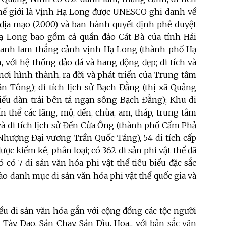
 thế giới là Vịnh Hạ Long được UNESCO ghi danh về
ất địa mạo (2000) và ban hành quyết định phê duyệt
Hạ Long bao gồm cả quần đảo Cát Bà của tỉnh Hải
t (danh lam thắng cảnh vịnh Hạ Long (thành phố Hạ
với hệ thống đảo đá và hang động đẹp; di tích và
ơi hình thành, ra đời và phát triển của Trung tâm
 Tông); di tích lịch sử Bạch Đằng (thị xã Quảng
 miếu dàn trải bên tả ngạn sông Bạch Đằng); Khu di
n thể các lăng, mộ, đền, chùa, am, tháp, trung tâm
 và di tích lịch sử Đền Cửa Ông (thành phố Cẩm Phả
Nhượng Đại vương Trần Quốc Tảng), 54 di tích cấp
 được kiểm kê, phân loại; có 362 di sản phi vật thể đã
ó có 7 di sản văn hóa phi vật thể tiêu biểu đặc sắc
ào danh mục di sản văn hóa phi vật thể quốc gia và
u di sản văn hóa gắn với cộng đồng các tộc người
ày, Dao, Sán Chay, Sán Dìu, Hoa... với bản sắc văn