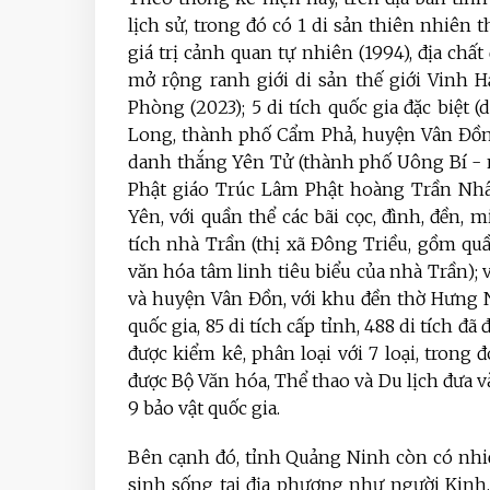
lịch sử, trong đó có 1 di sản thiên nhiên
giá trị cảnh quan tự nhiên (1994), địa ch
mở rộng ranh giới di sản thế giới Vinh 
Phòng (2023); 5 di tích quốc gia đặc biệ
Long, thành phố Cẩm Phả, huyện Vân Đồn, 
danh thắng Yên Tử (thành phố Uông Bí - n
Phật giáo Trúc Lâm Phật hoàng Trần Nhân
Yên, với quần thể các bãi cọc, đình, đền,
tích nhà Trần (thị xã Đông Triều, gồm quầ
văn hóa tâm linh tiêu biểu của nhà Trần);
và huyện Vân Đồn, với khu đền thờ Hưng 
quốc gia, 85 di tích cấp tỉnh, 488 di tích đã
được kiểm kê, phân loại với 7 loại, trong đ
được Bộ Văn hóa, Thể thao và Du lịch đưa v
9 bảo vật quốc gia.
Bên cạnh đó, tỉnh Quảng Ninh còn có nhiề
sinh sống tại địa phương như người Kinh, T