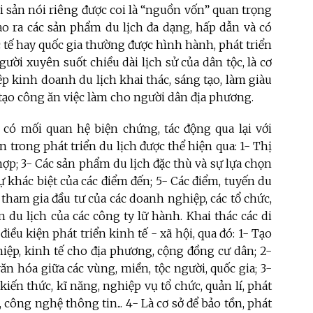
i sản nói riêng được coi là “nguồn vốn” quan trọng
tạo ra các sản phẩm du lịch đa dạng, hấp dẫn và có
 tế hay quốc gia thường được hình hành, phát triển
ười xuyên suốt chiều dài lịch sử của dân tộc, là cơ
p kinh doanh du lịch khai thác, sáng tạo, làm giàu
à tạo công ăn việc làm cho người dân địa phương.
 có mối quan hệ biện chứng, tác động qua lại với
n trong phát triển du lịch được thể hiện qua: 1- Thị
hợp; 3- Các sản phẩm du lịch đặc thù và sự lựa chọn
 khác biệt của các điểm đến; 5- Các điểm, tuyến du
ự tham gia đầu tư của các doanh nghiệp, các tổ chức,
n du lịch của các công ty lữ hành. Khai thác các di
điều kiện phát triển kinh tế - xã hội, qua đó: 1- Tạo
hiệp, kinh tế cho địa phương, cộng đồng cư dân; 2-
văn hóa giữa các vùng, miền, tộc người, quốc gia; 3-
kiến thức, kĩ năng, nghiệp vụ tổ chức, quản lí, phát
 công nghệ thông tin... 4- Là cơ sở để bảo tồn, phát