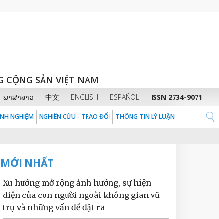
G CỘNG SẢN VIỆT NAM
ພາສາລາວ
中文
ENGLISH
ESPAÑOL
ISSN 2734-9071
KINH NGHIỆM
NGHIÊN CỨU - TRAO ĐỔI
THÔNG TIN LÝ LUẬN
MỚI NHẤT
Xu hướng mở rộng ảnh hưởng, sự hiện
diện của con người ngoài không gian vũ
trụ và những vấn đề đặt ra