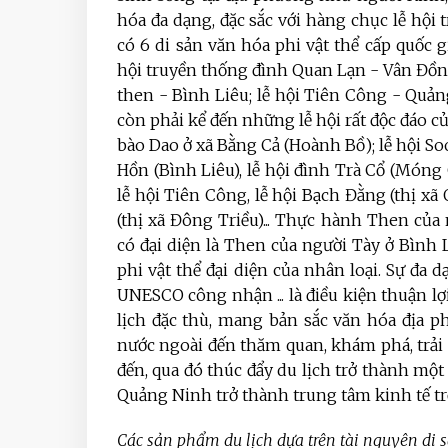
hóa đa dạng, đặc sắc với hàng chục lễ hộ
có 6 di sản văn hóa phi vật thể cấp quốc g
hội truyền thống đình Quan Lạn - Vân Đồn; 
then - Bình Liêu; lễ hội Tiên Công - Quản
còn phải kể đến những lễ hội rất độc đáo c
bào Dao ở xã Bằng Cả (Hoành Bồ); lễ hội So
Hồn (Bình Liêu), lễ hội đình Trà Cổ (Móng 
lễ hội Tiên Công, lễ hội Bạch Đằng (thị x
(thị xã Đông Triều)... Thực hành Then củ
có đại diện là Then của người Tày ở Bình
phi vật thể đại diện của nhân loại. Sự đa 
UNESCO công nhận ... là điều kiện thuận 
lịch đặc thù, mang bản sắc văn hóa địa 
nước ngoài đến thăm quan, khám phá, trải 
đến, qua đó thúc đẩy du lịch trở thành mộ
Quảng Ninh trở thành trung tâm kinh tế 
Các sản phẩm du lịch dựa trên tài nguyên di 