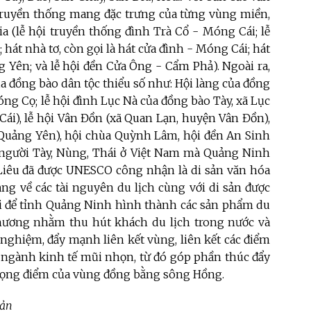
i truyền thống mang đặc trưng của từng vùng miền,
ia (lễ hội truyền thống đình Trà Cổ - Móng Cái; lễ
hát nhà tơ, còn gọi là hát cửa đình - Móng Cái; hát
g Yên; và lễ hội đền Cửa Ông - Cẩm Phả). Ngoài ra,
ủa đồng bào dân tộc thiểu số như: Hội làng của đồng
óng Cọ; lễ hội đình Lục Nà của đồng bào Tày, xã Lục
Cái), lễ hội Vân Đồn (xã Quan Lạn, huyện Vân Đồn),
ã Quảng Yên), hội chùa Quỳnh Lâm, hội đền An Sinh
a người Tày, Nùng, Thái ở Việt Nam mà Quảng Ninh
 Liêu đã được UNESCO công nhận là di sản văn hóa
dạng về các tài nguyên du lịch cùng với di sản được
lợi để tỉnh Quảng Ninh hình thành các sản phẩm du
phương nhằm thu hút khách du lịch trong nước và
nghiệm, đẩy mạnh liên kết vùng, liên kết các điểm
t ngành kinh tế mũi nhọn, từ đó góp phần thúc đẩy
trọng điểm của vùng đồng bằng sông Hồng.
sản