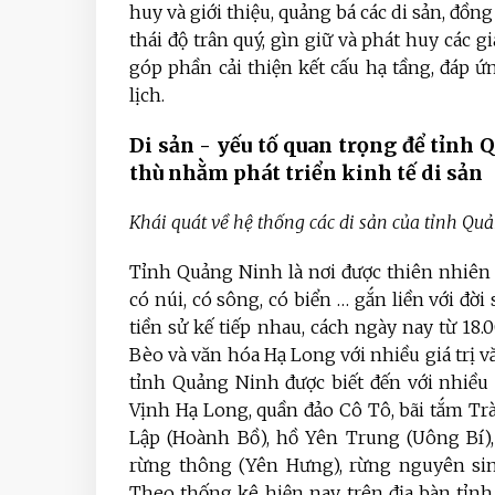
huy và giới thiệu, quảng bá các di sản, đồ
thái độ trân quý, gìn giữ và phát huy các gi
góp phần cải thiện kết cấu hạ tầng, đáp 
lịch.
Di sản -
yếu tố quan trọng để
tỉnh Q
thù nhằm phát triển kinh tế di sản
Khái quát về hệ thống các di sản của tỉnh Qu
Tỉnh Quảng Ninh là nơi được thiên nhiên
có núi, có sông, có biển … gắn liền với đờ
tiền sử kế tiếp nhau, cách ngày nay từ 18
Bèo và văn hóa Hạ Long với nhiều giá trị 
tỉnh Quảng Ninh được biết đến với nhiều 
Vịnh Hạ Long, quần đảo Cô Tô, bãi tắm Tr
Lập (Hoành Bồ), hồ Yên Trung (Uông Bí),
rừng thông (Yên Hưng), rừng nguyên sin
Theo thống kê hiện nay, trên địa bàn tỉn