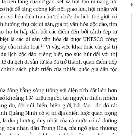
là nền tảng của sự gắn kết xã hội, tạo ra năng lực
cơ hội để tăng cường kết nối, giao lưu, hội nhập với
eo số liệu điều tra của Tổ chức du lịch thế giới, có
hưởng thụ các di sản, giá trị văn hóa độc đáo, tìm
họ, họ bị hấp dẫn bởi các điểm đến bởi cảnh đẹp tự
biệt là các di sản văn hóa đã được UNESCO công
(1)
ấp của nhân loại
. Vì vậy, việc khai thác các giá trị
 lịch độc đáo, riêng biệt, tạo sức hút đối với thị
ế du lịch di sản từ lâu đã trở thành quan điểm tiếp
 chính sách phát triển của nhiều quốc gia dân tộc
ủa đồng bằng sông Hồng với diện tích đất liền hơn
số khoảng 1,34 triệu người, tài nguyên thiên nhiên
g du, đồi núi, biển, biên giới, hải đảo… do đó rất
Tỉnh Quảng Ninh có vị trí địa chiến lược quan trọng
h, là địa phương duy nhất của cả nước có cả đường
Cộng hòa nhân dân Trung Hoa, cửa ngõ giao thương