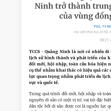
Ninh trở thành trun
của vùng đồn
PGS, TS N
Học viện Khoa học xã hội, 
09:27,
TCCS - Quảng Ninh là nơi có nhiều di
lịch sử hình thành và phát triển của
đổi mới, h
ộ
i nhập, toàn cầu hóa hiện 
cụ thể nhằm
khai thác có hiệu quả các d
lực quan trọng nhằm phát triển du lịch,
vực và quốc tế.
Trong quá trình đổi mới, hội nhập và toà
nguyên di sản có một vị trí, vai trò đặc biệ
dân tộc bởi di sản được coi là nguồn lực q