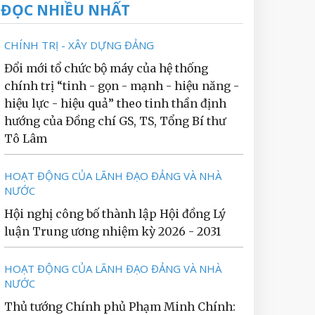
ĐỌC NHIỀU NHẤT
CHÍNH TRỊ - XÂY DỰNG ĐẢNG
Đổi mới tổ chức bộ máy của hệ thống
chính trị “tinh - gọn - mạnh - hiệu năng -
hiệu lực - hiệu quả” theo tinh thần định
hướng của Đồng chí GS, TS, Tổng Bí thư
Tô Lâm
HOẠT ĐỘNG CỦA LÃNH ĐẠO ĐẢNG VÀ NHÀ
NƯỚC
Hội nghị công bố thành lập Hội đồng Lý
luận Trung ương nhiệm kỳ 2026 - 2031
HOẠT ĐỘNG CỦA LÃNH ĐẠO ĐẢNG VÀ NHÀ
NƯỚC
Thủ tướng Chính phủ Phạm Minh Chính: