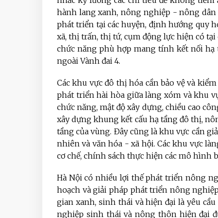
nhắc kỹ lưỡng các chỉ tiêu để không tiềm
hành lang xanh, nông nghiệp - nông dân 
phát triển tại các huyện, định hướng quy ho
xã, thị trấn, thị tứ, cụm động lực hiện có tạ
chức năng phù hợp mang tính kết nối hạ 
ngoài Vành đai 4.
Các khu vực đô thị hóa cần bảo vệ và kiểm s
phát triển hài hòa giữa làng xóm và khu vự
chức năng, mật độ xây dựng, chiều cao công
xây dựng khung kết cấu hạ tầng đô thị, nôn
tầng của vùng. Đây cũng là khu vực cần giả
nhiên và văn hóa - xã hội. Các khu vực làng
cơ chế, chính sách thực hiện các mô hình b
Hà Nội có nhiều lợi thế phát triển nông ng
hoạch và giải pháp phát triển nông nghi
gian xanh, sinh thái và hiện đại là yêu cầ
nghiệp sinh thái và nông thôn hiện đại 