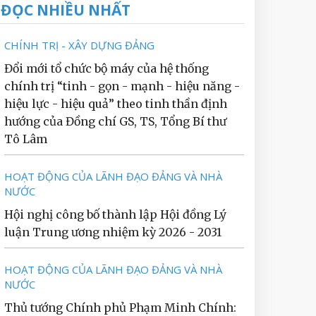
ĐỌC NHIỀU NHẤT
CHÍNH TRỊ - XÂY DỰNG ĐẢNG
Đổi mới tổ chức bộ máy của hệ thống
chính trị “tinh - gọn - mạnh - hiệu năng -
hiệu lực - hiệu quả” theo tinh thần định
hướng của Đồng chí GS, TS, Tổng Bí thư
Tô Lâm
HOẠT ĐỘNG CỦA LÃNH ĐẠO ĐẢNG VÀ NHÀ
NƯỚC
Hội nghị công bố thành lập Hội đồng Lý
luận Trung ương nhiệm kỳ 2026 - 2031
HOẠT ĐỘNG CỦA LÃNH ĐẠO ĐẢNG VÀ NHÀ
NƯỚC
Thủ tướng Chính phủ Phạm Minh Chính: