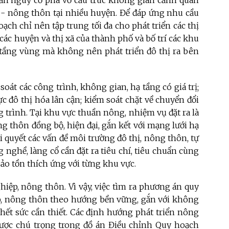
 ẩn nguy cơ phá vỡ cấu trúc không gian cảnh quan
- nông thôn tại nhiều huyện. Để đáp ứng nhu cầu
ạch chỉ nên tập trung tối đa cho phát triển các thị
i các huyện và thị xã của thành phố và bố trí các khu
tầng vùng mà không nên phát triển đô thị ra bên
oát các công trình, không gian, hạ tầng có giá trị;
c đô thị hóa lân cận; kiểm soát chặt về chuyển đổi
 trình. Tại khu vực thuần nông, nhiệm vụ đặt ra là
g thôn đồng bộ, hiện đại, gắn kết với mạng lưới hạ
i quyết các vấn đề môi trường đô thị, nông thôn, tự
 nghề, làng cổ cần đặt ra tiêu chí, tiêu chuẩn cùng
ảo tồn thích ứng với từng khu vực.
hiệp, nông thôn. Vì vậy, việc tìm ra phương án quy
ệp, nông thôn theo hướng bền vững, gắn với không
u hết sức cần thiết. Các định hướng phát triển nông
được chú trọng trong đồ án Điều chỉnh Quy hoạch