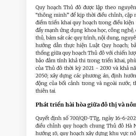
Quy hoạch Thủ đô được lập theo nguyên t
“thông minh” để kịp thời điều chỉnh, cập 
điểm triển khai quy hoạch trong điều kiện 
đẩy mạnh ứng dụng khoa học, công nghệ, đ
thủ, bám sát các quy trình, nội dung, nguy
hướng dẫn thực hiện Luật Quy hoạch; bả
thống giữa quy hoạch Thủ đô với chiến lược 
bảo đảm tính khả thi trong triển khai, ph
của Thủ đô thời kỳ 2021 - 2030 và khả 
2050; xây dựng các phương án, định hướng
động của bối cảnh trong và ngoài nước, t
thiên tai.
Phát triển hài hòa giữa đô thị và nô
Quyết định số 700/QĐ-TTg, ngày 16-6-202
điều chỉnh quy hoạch chung Thủ đô Hà 
hướng rõ, quy hoạch xây dựng khu vực nông