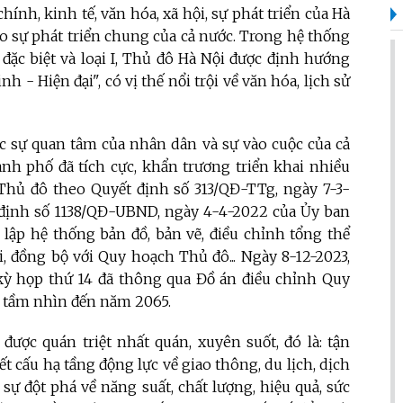
chính, kinh tế, văn hóa, xã hội, sự phát triển của Hà
ào sự phát triển chung của cả nước. Trong hệ thống
 đặc biệt và loại I, Thủ đô Hà Nội được định hướng
 - Hiện đại", có vị thế nổi trội về văn hóa, lịch sử
c sự quan tâm của nhân dân và sự vào cuộc của cả
ành phố đã tích cực, khẩn trương triển khai nhiều
Thủ đô theo Quyết định số 313/QĐ-TTg, ngày 7-3-
định số 1138/QĐ-UBND, ngày 4-4-2022 của Ủy ban
lập hệ thống bản đồ, bản vẽ, điều chỉnh tổng thể
 đồng bộ với Quy hoạch Thủ đô... Ngày 8-12-2023,
ỳ họp thứ 14 đã thông qua Đồ án điều chỉnh Quy
 tầm nhìn đến năm 2065.
ược quán triệt nhất quán, xuyên suốt, đó là: tận
kết cấu hạ tầng động lực về giao thông, du lịch, dịch
 sự đột phá về năng suất, chất lượng, hiệu quả, sức