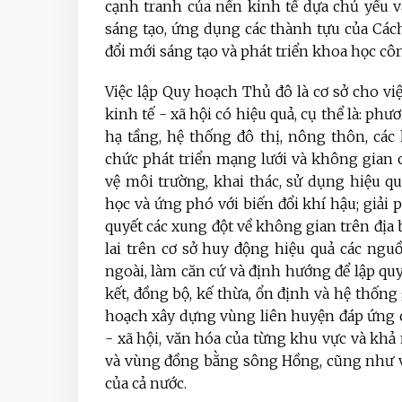
cạnh tranh của nền kinh tế dựa chủ yếu v
sáng tạo, ứng dụng các thành tựu của Các
đổi mới sáng tạo và phát triển khoa học cô
Việc lập Quy hoạch Thủ đô là cơ sở cho vi
kinh tế - xã hội có hiệu quả, cụ thể là: p
hạ tầng, hệ thống đô thị, nông thôn, các
chức phát triển mạng lưới và không gian c
vệ môi trường, khai thác, sử dụng hiệu q
học và ứng phó với biến đổi khí hậu; giải 
quyết các xung đột về không gian trên địa
lai trên cơ sở huy động hiệu quả các ngu
ngoài, làm căn cứ và định hướng để lập q
kết, đồng bộ, kế thừa, ổn định và hệ thốn
hoạch xây dựng vùng liên huyện đáp ứng ca
- xã hội, văn hóa của từng khu vực và khả
và vùng đồng bằng sông Hồng, cũng như vị
của cả nước.