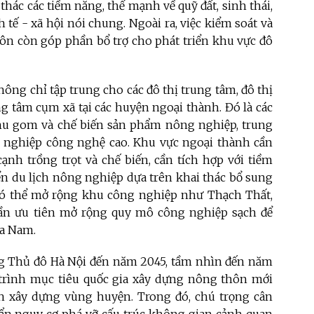
 thác các tiềm năng
,
thế mạnh về quỹ đất, sinh thái,
 tế - xã hội nói chung. Ngoài ra, việc kiểm soát và
ôn còn góp phần bổ trợ cho phát triển khu vực đô
ông chỉ tập trung cho các đô thị trung tâm, đô thị
g tâm cụm xã tại các huyện ngoại thành. Đó là các
thu gom và chế biến sản phẩm nông nghiệp, trung
ng nghiệp công nghệ cao. Khu vực ngoại thành cần
ạnh trồng trọt và chế biến, cần tích hợp với tiềm
ển du lịch nông nghiệp dựa trên khai thác bổ sung
n có thể mở rộng khu công nghiệp như Thạch Thất,
ần ưu tiên mở rộng quy mô công nghiệp sạch để
ía Nam.
g Thủ đô Hà Nội đến năm 2045, tầm nhìn đến năm
trình mục tiêu quốc gia xây dựng nông thôn mới
ch xây dựng vùng huyện. Trong đó, chú trọng cân