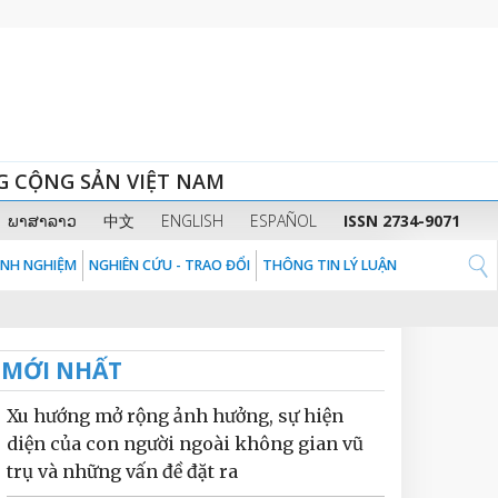
G CỘNG SẢN VIỆT NAM
ພາສາລາວ
中文
ENGLISH
ESPAÑOL
ISSN 2734-9071
KINH NGHIỆM
NGHIÊN CỨU - TRAO ĐỔI
THÔNG TIN LÝ LUẬN
MỚI NHẤT
Xu hướng mở rộng ảnh hưởng, sự hiện
diện của con người ngoài không gian vũ
trụ và những vấn đề đặt ra