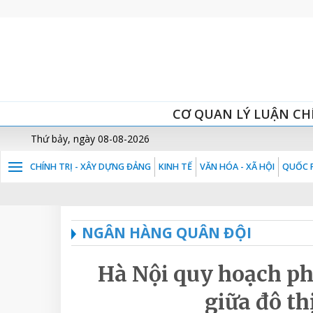
CƠ QUAN LÝ LUẬN CH
Thứ bảy, ngày 08-08-2026
CHÍNH TRỊ - XÂY DỰNG ĐẢNG
KINH TẾ
VĂN HÓA - XÃ HỘI
QUỐC P
NGÂN HÀNG QUÂN ĐỘI
Hà Nội quy hoạch phá
giữa đô th