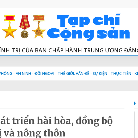
ÍNH TRỊ CỦA BAN CHẤP HÀNH TRUNG ƯƠNG ĐẢN
HÒNG - AN NINH - ĐỐI NGOẠI
THẾ GIỚI: VẤN ĐỀ - SỰ KIỆN
THỰC TIỄN - 
t triển hài hòa, đồng bộ
ị và nông thôn