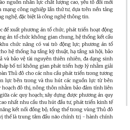
ào nguồn nhân lực chất lượng cao, yếu tố đổi mới
h mạng công nghiệp lần thứ tư, dựa trên nền tảng
ng nghệ, đặc biệt là công nghệ thông tin.
ệc đề xuất phương án tổ chức, phát triển hoạt động
hương án tổ chức không gian chung, hệ thống kết cấu
 khu chức năng có vai trò động lực; phương án tổ
ho hệ thống hạ tầng kỹ thuật, hạ tầng xã hội, bảo
uả và bảo vệ tài nguyên thiên nhiên, đa dạng sinh
pháp bố trí không gian phát triển hợp lý nhằm giải
 bàn Thủ đô cho các nhu cầu phát triển trong tương
ồn lực bên trong và thu hút các nguồn lực từ bên
uy hoạch đô thị, nông thôn nhằm bảo đảm tính liên
g giữa các quy hoạch; xây dựng được phương án quy
o nhất nhu cầu thu hút đầu tư, phát triển kinh tế
 năng kết nối đồng bộ, tổng thể trong vùng Thủ đô
 thế là trung tâm đầu não chính trị - hành chính