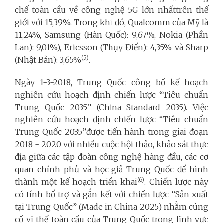
chế toàn cầu về công nghệ 5G lớn nhấttrên thế
giới với 15,39%. Trong khi đó, Qualcomm của Mỹ là
11,24%, Samsung (Hàn Quốc): 9,67%, Nokia (Phần
Lan): 9,01%), Ericsson (Thụy Điển): 4,35% và Sharp
(5)
(Nhật Bản): 3,65%
.
Ngày 1-3-2018, Trung Quốc công bố kế hoạch
nghiên cứu hoạch định chiến lược “Tiêu chuẩn
Trung Quốc 2035” (China Standard 2035). Việc
nghiên cứu hoạch định chiến lược “Tiêu chuẩn
Trung Quốc 2035”được tiến hành trong giai đoạn
2018 - 2020 với nhiều cuộc hội thảo, khảo sát thực
địa giữa các tập đoàn công nghệ hàng đầu, các cơ
quan chính phủ và học giả Trung Quốc để hình
(6)
thành một kế hoạch triển khai
. Chiến lược này
có tính bổ trợ và gắn kết với chiến lược “Sản xuất
tại Trung Quốc” (Made in China 2025) nhằm củng
cố vị thế toàn cầu của Trung Quốc trong lĩnh vực