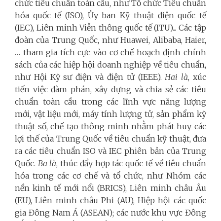
chức tiêu chuẩn toàn cầu, như Tổ chức Tiêu chuẩn
hóa quốc tế (ISO), Ủy ban Kỹ thuật điện quốc tế
(IEC), Liên minh Viễn thông quốc tế (ITU)... Các tập
đoàn của Trung Quốc, như Huawei, Alibaba, Haier,
… tham gia tích cực vào cơ chế hoạch định chính
sách của các hiệp hội doanh nghiệp về tiêu chuẩn,
như Hội Kỹ sư điện và điện tử (IEEE).
Hai là
, xúc
tiến việc đàm phán, xây dựng và chia sẻ các tiêu
chuẩn toàn cầu trong các lĩnh vực năng lượng
mới, vật liệu mới, máy tính lượng tử, sản phẩm kỹ
thuật số, chế tạo thông minh nhằm phát huy các
lợi thế của Trung Quốc về tiêu chuẩn kỹ thuật, đưa
ra các tiêu chuẩn ISO và IEC phiên bản của Trung
Quốc.
Ba là
, thúc đẩy hợp tác quốc tế về tiêu chuẩn
hóa trong các cơ chế và tổ chức, như Nhóm các
nền kinh tế mới nổi (BRICS), Liên minh châu Âu
(EU), Liên minh châu Phi (AU), Hiệp hội các quốc
gia Đông Nam Á (ASEAN); các nước khu vực Đông