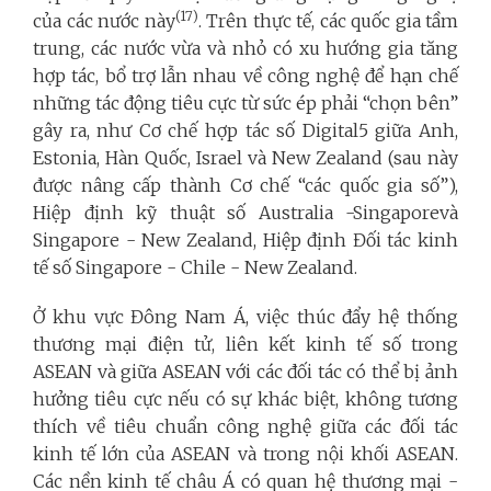
(17)
của các nước này
. Trên thực tế, các quốc gia tầm
trung, các nước vừa và nhỏ có xu hướng gia tăng
hợp tác, bổ trợ lẫn nhau về công nghệ để hạn chế
những tác động tiêu cực từ sức ép phải “chọn bên”
gây ra, như Cơ chế hợp tác số Digital5 giữa Anh,
Estonia, Hàn Quốc, Israel và New Zealand (sau này
được nâng cấp thành Cơ chế “các quốc gia số”),
Hiệp định kỹ thuật số Australia -Singaporevà
Singapore - New Zealand, Hiệp định Đối tác kinh
tế số Singapore - Chile - New Zealand.
Ở khu vực Đông Nam Á, việc thúc đẩy hệ thống
thương mại điện tử, liên kết kinh tế số trong
ASEAN và giữa ASEAN với các đối tác có thể bị ảnh
hưởng tiêu cực nếu có sự khác biệt, không tương
thích về tiêu chuẩn công nghệ giữa các đối tác
kinh tế lớn của ASEAN và trong nội khối ASEAN.
Các nền kinh tế châu Á có quan hệ thương mại -