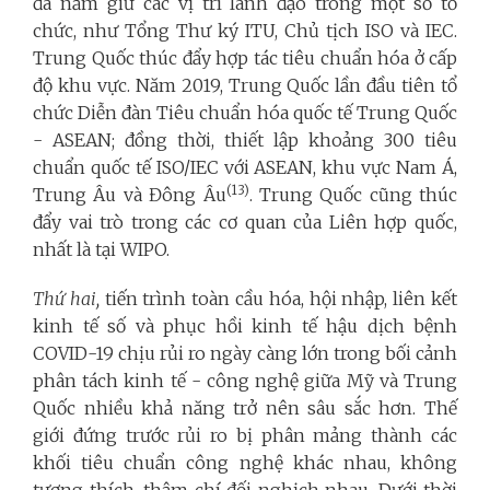
đã nắm giữ các vị trí lãnh đạo trong một số tổ
chức, như Tổng Thư ký ITU, Chủ tịch ISO và IEC.
Trung Quốc thúc đẩy hợp tác tiêu chuẩn hóa ở cấp
độ khu vực. Năm 2019, Trung Quốc lần đầu tiên tổ
chức Diễn đàn Tiêu chuẩn hóa quốc tế Trung Quốc
- ASEAN; đồng thời, thiết lập khoảng 300 tiêu
chuẩn quốc tế ISO/IEC với ASEAN, khu vực Nam Á,
(13)
Trung Âu và Đông Âu
. Trung Quốc cũng thúc
đẩy vai trò trong các cơ quan của Liên hợp quốc,
nhất là tại WIPO.
Thứ hai,
tiến trình toàn cầu hóa, hội nhập, liên kết
kinh tế số và phục hồi kinh tế hậu dịch bệnh
COVID-19 chịu rủi ro ngày càng lớn trong bối cảnh
phân tách kinh tế - công nghệ giữa Mỹ và Trung
Quốc nhiều khả năng trở nên sâu sắc hơn. Thế
giới đứng trước rủi ro bị phân mảng thành các
khối tiêu chuẩn công nghệ khác nhau, không
tương thích, thậm chí đối nghịch nhau. Dưới thời