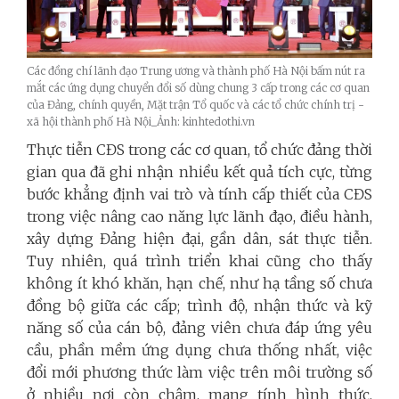
Các đồng chí lãnh đạo Trung ương và thành phố Hà Nội bấm nút ra
mắt các ứng dụng chuyển đổi số dùng chung 3 cấp trong các cơ quan
của Đảng, chính quyền, Mặt trận Tổ quốc và các tổ chức chính trị -
xã hội thành phố Hà Nội_Ảnh: kinhtedothi.vn
Thực tiễn CĐS trong các cơ quan, tổ chức đảng thời
gian qua đã ghi nhận nhiều kết quả tích cực, từng
bước khẳng định vai trò và tính cấp thiết của CĐS
trong việc nâng cao năng lực lãnh đạo, điều hành,
xây dựng Đảng hiện đại, gần dân, sát thực tiễn.
Tuy nhiên, quá trình triển khai cũng cho thấy
không ít khó khăn, hạn chế, như hạ tầng số chưa
đồng bộ giữa các cấp; trình độ, nhận thức và kỹ
năng số của cán bộ, đảng viên chưa đáp ứng yêu
cầu, phần mềm ứng dụng chưa thống nhất, việc
đổi mới phương thức làm việc trên môi trường số
ở nhiều nơi còn chậm, mang tính hình thức.