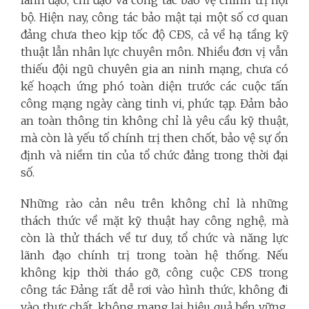
lãnh đạo, chỉ đạo và công tác bảo vệ chính trị nội
bộ. Hiện nay, công tác bảo mật tại một số cơ quan
đảng chưa theo kịp tốc độ CĐS, cả về hạ tầng kỹ
thuật lẫn nhân lực chuyên môn. Nhiều đơn vị vẫn
thiếu đội ngũ chuyên gia an ninh mạng, chưa có
kế hoạch ứng phó toàn diện trước các cuộc tấn
công mạng ngày càng tinh vi, phức tạp. Đảm bảo
an toàn thông tin không chỉ là yêu cầu kỹ thuật,
mà còn là yếu tố chính trị then chốt, bảo vệ sự ổn
định và niềm tin của tổ chức đảng trong thời đại
số.
Những rào cản nêu trên không chỉ là những
thách thức về mặt kỹ thuật hay công nghệ, mà
còn là thử thách về tư duy, tổ chức và năng lực
lãnh đạo chính trị trong toàn hệ thống. Nếu
không kịp thời tháo gỡ, công cuộc CĐS trong
công tác Đảng rất dễ rơi vào hình thức, không đi
vào thực chất, không mang lại hiệu quả bền vững.