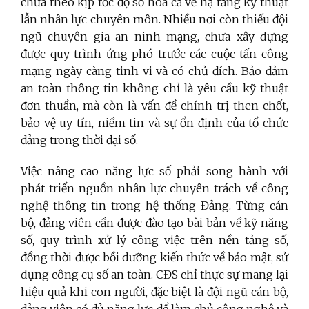
chưa theo kịp tốc độ số hóa cả về hạ tầng kỹ thuật
lẫn nhân lực chuyên môn. Nhiều nơi còn thiếu đội
ngũ chuyên gia an ninh mạng, chưa xây dựng
được quy trình ứng phó trước các cuộc tấn công
mạng ngày càng tinh vi và có chủ đích. Bảo đảm
an toàn thông tin không chỉ là yêu cầu kỹ thuật
đơn thuần, mà còn là vấn đề chính trị then chốt,
bảo vệ uy tín, niềm tin và sự ổn định của tổ chức
đảng trong thời đại số.
Việc nâng cao năng lực số phải song hành với
phát triển nguồn nhân lực chuyên trách về công
nghệ thông tin trong hệ thống Đảng. Từng cán
bộ, đảng viên cần được đào tạo bài bản về kỹ năng
số, quy trình xử lý công việc trên nền tảng số,
đồng thời được bồi dưỡng kiến thức về bảo mật, sử
dụng công cụ số an toàn. CĐS chỉ thực sự mang lại
hiệu quả khi con người, đặc biệt là đội ngũ cán bộ,