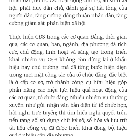
nhân dân, hỗ trợ các hoạt động cứu trợ, an sinh xã
hội, phát huy dân chủ, đánh giá sự hài lòng của
người dân, tăng cường đồng thuận nhân dân, tăng
cường giám sát, phản biện xã hội.
Thực hiện CĐS trong các cơ quan Đảng, thời gian
qua, các cơ quan, ban, ngành, địa phương đã tích
cực, chủ động, linh hoạt và sáng tạo trong triển
khai nhiệm vụ. CĐS không còn dừng lại ở khẩu
hiệu hay chủ trương, mà đã từng bước hiện diện
trong mọi mặt công tác của tổ chức đảng, đặc biệt
là ở cấp cơ sở,
trở thành công cụ hữu hiệu góp
phần nâng cao hiệu lực, hiệu quả hoạt động của
các cơ quan, tổ chức đảng. Nhiều nhiệm vụ thường
xuyên, như gửi, nhận văn bản điện tử; tổ chức họp,
hội nghị trực tuyến; thi tìm hiểu nghị quyết trên
nền tảng số; sử dụng chữ ký số; số hóa và lưu trữ
tài liệu công vụ đã được triển khai đồng bộ, hiệu
quả ở nhiều cấp, địa phương.