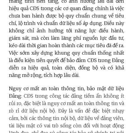
mang tính nền tảng, có ảnh hưởng lâu dài đến
hiệu quả CĐS trong các cơ quan đảng chính là việc
chưa ban hành được bộ quy chuẩn chung về tiêu
chí, lộ trình và chuẩn dữ liệu số áp dụng. Điều này
không chỉ ảnh hưởng tới năng lực điều hành,
giám sát, mà còn làm lãng phí nguồn lực đầu tư,
kéo dài thời gian hoàn thành các mục tiêu đã đề ra.
Việc sớm xây dựng khung quy chuẩn thống nhất
là điều kiện tiên quyết để bảo đảm CĐS trong Đảng
diễn ra hiệu quả, toàn diện, đồng bộ và có khả
năng mở rộng, tích hợp lâu dài.
Nguy cơ mất an toàn thông tin, bảo mật dữ liệu
Đảng
:
CĐS trong công tác đảng tiềm ẩn không ít
rủi ro, đặc biệt là nguy cơ mất an toàn thông tin và
rò rỉ dữ liệu nội bộ. Đây là vấn đề đặc biệt nhạy
cảm, bởi các thông tin nội bộ, dữ liệu về đảng viên,
tài liệu mật có vai trò sống còn đối với hoạt động