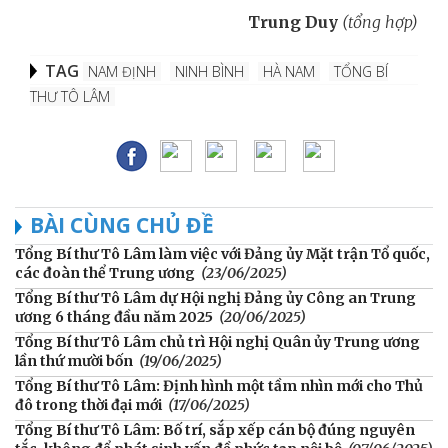
Trung Duy
(tổng hợp)
TAG
NAM ĐỊNH
NINH BÌNH
HÀ NAM
TỔNG BÍ
THƯ TÔ LÂM
BÀI CÙNG CHỦ ĐỀ
Tổng Bí thư Tô Lâm làm việc với Đảng ủy Mặt trận Tổ quốc,
các đoàn thể Trung ương
(23/06/2025)
Tổng Bí thư Tô Lâm dự Hội nghị Đảng ủy Công an Trung
ương 6 tháng đầu năm 2025
(20/06/2025)
Tổng Bí thư Tô Lâm chủ trì Hội nghị Quân ủy Trung ương
lần thứ mười bốn
(19/06/2025)
Tổng Bí thư Tô Lâm: Định hình một tầm nhìn mới cho Thủ
đô trong thời đại mới
(17/06/2025)
Tổng Bí thư Tô Lâm: Bố trí, sắp xếp cán bộ đúng nguyên