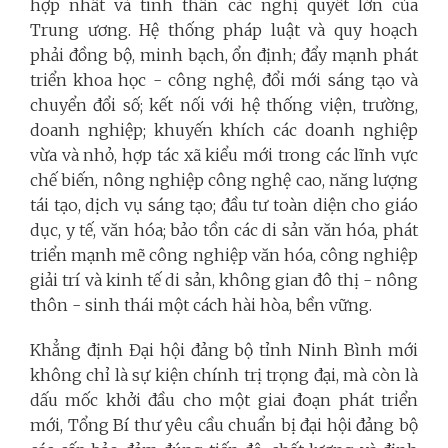
hợp nhất và tinh thần các nghị quyết lớn của
Trung ương. Hệ thống pháp luật và quy hoạch
phải đồng bộ, minh bạch, ổn định; đẩy mạnh phát
triển khoa học - công nghệ, đổi mới sáng tạo và
chuyển đổi số; kết nối với hệ thống viện, trường,
doanh nghiệp; khuyến khích các doanh nghiệp
vừa và nhỏ, hợp tác xã kiểu mới trong các lĩnh vực
chế biến, nông nghiệp công nghệ cao, năng lượng
tái tạo, dịch vụ sáng tạo; đầu tư toàn diện cho giáo
dục, y tế, văn hóa; bảo tồn các di sản văn hóa, phát
triển mạnh mẽ công nghiệp văn hóa, công nghiệp
giải trí và kinh tế di sản, không gian đô thị - nông
thôn - sinh thái một cách hài hòa, bền vững.
Khẳng định Đại hội đảng bộ tỉnh Ninh Bình mới
không chỉ là sự kiện chính trị trọng đại, mà còn là
dấu mốc khởi đầu cho một giai đoạn phát triển
mới, Tổng Bí thư yêu cầu chuẩn bị đại hội đảng bộ