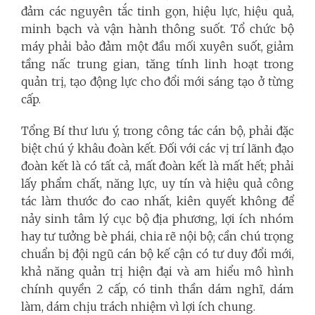
đảm các nguyên tắc tinh gọn, hiệu lực, hiệu quả,
minh bạch và vận hành thông suốt. Tổ chức bộ
máy phải bảo đảm một đầu mối xuyên suốt, giảm
tầng nấc trung gian, tăng tính linh hoạt trong
quản trị, tạo động lực cho đổi mới sáng tạo ở từng
cấp.
Tổng Bí thư lưu ý, trong công tác cán bộ, phải đặc
biệt chú ý khâu đoàn kết. Đối với các vị trí lãnh đạo
đoàn kết là có tất cả, mất đoàn kết là mất hết; phải
lấy phẩm chất, năng lực, uy tín và hiệu quả công
tác làm thước đo cao nhất, kiên quyết không để
nảy sinh tâm lý cục bộ địa phương, lợi ích nhóm
hay tư tưởng bè phái, chia rẽ nội bộ; cần chú trọng
chuẩn bị đội ngũ cán bộ kế cận có tư duy đổi mới,
khả năng quản trị hiện đại và am hiểu mô hình
chính quyền 2 cấp, có tinh thần dám nghĩ, dám
làm, dám chịu trách nhiệm vì lợi ích chung.