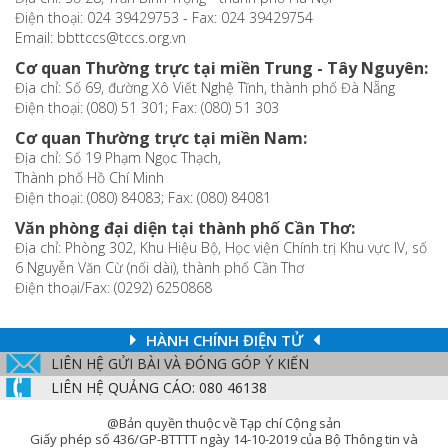
Điện thoại: 024 39429753 - Fax: 024 39429754
Email: bbttccs@tccs.org.vn
Cơ quan Thường trực tại miền Trung - Tây Nguyên:
Địa chỉ: Số 69, đường Xô Viết Nghệ Tĩnh, thành phố Đà Nẵng
Điện thoại: (080) 51 301; Fax: (080) 51 303
Cơ quan Thường trực tại miền Nam:
Địa chỉ: Số 19 Phạm Ngọc Thạch,
Thành phố Hồ Chí Minh
Điện thoại: (080) 84083; Fax: (080) 84081
Văn phòng đại diện tại thành phố Cần Thơ:
Địa chỉ: Phòng 302, Khu Hiệu Bộ, Học viện Chính trị Khu vực IV, số
6 Nguyễn Văn Cừ (nối dài), thành phố Cần Thơ
Điện thoại/Fax: (0292) 6250868
HÀNH CHÍNH ĐIỆN TỬ
LIÊN HỆ GỬI BÀI VÀ ĐÓNG GÓP Ý KIẾN
LIÊN HỆ QUẢNG CÁO: 080 46138
@Bản quyền thuộc về Tạp chí Cộng sản
Giấy phép số 436/GP-BTTTT ngày 14-10-2019 của Bộ Thông tin và