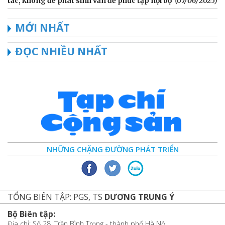
tắc, không để phát sinh vấn đề phức tạp nội bộ
(07/06/2025)
MỚI NHẤT
ĐỌC NHIỀU NHẤT
NHỮNG CHẶNG ĐƯỜNG PHÁT TRIỂN
TỔNG BIÊN TẬP: PGS, TS
DƯƠNG TRUNG Ý
Bộ Biên tập:
Địa chỉ: Số 28, Trần Bình Trọng - thành phố Hà Nội