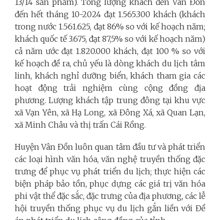
13/14 sản phẩm). Tổng lượng khách đến Vân Đồn
đến hết tháng 10-2024 đạt 1.565.300 khách (khách
trong nước 1.561.625, đạt 86% so với kế hoạch năm;
khách quốc tế 3.675, đạt 87,5% so với kế hoạch năm)
cả năm ước đạt 1.820.000 khách, đạt 100 % so với
kế hoạch đề ra, chủ yếu là dòng khách du lịch tâm
linh, khách nghỉ dưỡng biển, khách tham gia các
hoạt động trải nghiệm cùng cộng đồng địa
phương. Lượng khách tập trung đông tại khu vực
xã Vạn Yên, xã Hạ Long, xã Đông Xá, xã Quan Lạn,
xã Minh Châu và thị trấn Cái Rồng.
Huyện Vân Đồn luôn quan tâm đầu tư và phát triển
các loại hình văn hóa, văn nghệ truyền thống đặc
trưng để phục vụ phát triển du lịch; thực hiện các
biện pháp bảo tồn, phục dựng các giá trị văn hóa
phi vật thể đặc sắc, đặc trưng của địa phương, các lễ
hội truyền thống phục vụ du lịch gắn liền với Đề