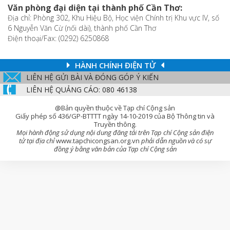
Văn phòng đại diện tại thành phố Cần Thơ:
Địa chỉ: Phòng 302, Khu Hiệu Bộ, Học viện Chính trị Khu vực IV, số
6 Nguyễn Văn Cừ (nối dài), thành phố Cần Thơ
Điện thoại/Fax: (0292) 6250868
HÀNH CHÍNH ĐIỆN TỬ
LIÊN HỆ GỬI BÀI VÀ ĐÓNG GÓP Ý KIẾN
LIÊN HỆ QUẢNG CÁO: 080 46138
@Bản quyền thuộc về Tạp chí Cộng sản
Giấy phép số 436/GP-BTTTT ngày 14-10-2019 của Bộ Thông tin và
Truyền thông.
Mọi hành động sử dụng nội dung đăng tải trên Tạp chí Cộng sản điện
tử tại địa chỉ
www.tapchicongsan.org.vn
phải dẫn nguồn và có sự
đồng ý bằng văn bản của Tạp chí Cộng sản