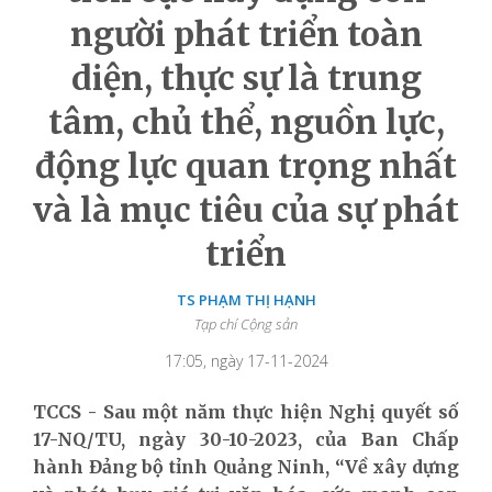
người phát triển toàn
diện, thực sự là trung
tâm, chủ thể, nguồn lực,
động lực quan trọng nhất
và là mục tiêu của sự phát
triển
TS PHẠM THỊ HẠNH
Tạp chí Cộng sản
17:05, ngày 17-11-2024
TCCS - Sau một năm thực hiện Nghị quyết số
17-NQ/TU, ngày 30-10-2023, của Ban Chấp
hành Đảng bộ tỉnh Quảng Ninh, “Về xây dựng