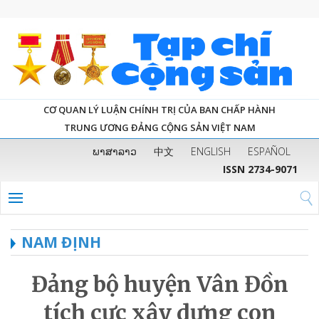
CƠ QUAN LÝ LUẬN CHÍNH TRỊ CỦA BAN CHẤP HÀNH
TRUNG ƯƠNG ĐẢNG CỘNG SẢN VIỆT NAM
ພາສາລາວ
中文
ENGLISH
ESPAÑOL
ISSN 2734-9071
NAM ĐỊNH
Đảng bộ huyện Vân Đồn
tích cực xây dựng con