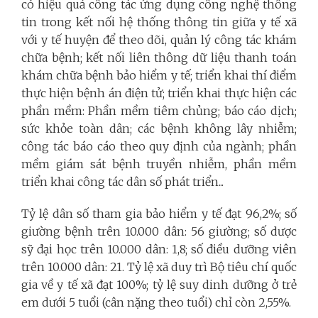
có hiệu quả công tác ứng dụng công nghệ thông
tin trong kết nối hệ thống thông tin giữa y tế xã
với y tế huyện để theo dõi, quản lý công tác khám
chữa bệnh; kết nối liên thông dữ liệu thanh toán
khám chữa bệnh bảo hiểm y tế; triển khai thí điểm
thực hiện bệnh án điện tử; triển khai thực hiện các
phần mềm: Phần mềm tiêm chủng; báo cáo dịch;
sức khỏe toàn dân; các bệnh không lây nhiễm;
công tác báo cáo theo quy định của ngành; phần
mềm giám sát bệnh truyền nhiễm, phần mềm
triển khai công tác dân số phát triển...
Tỷ lệ dân số tham gia bảo hiểm y tế đạt 96,2%; số
giường bệnh trên 10.000 dân: 56 giường; số dược
sỹ đại học trên 10.000 dân: 1,8; số điều dưỡng viên
trên 10.000 dân: 21. Tỷ lệ xã duy trì Bộ tiêu chí quốc
gia về y tế xã đạt 100%; tỷ lệ suy dinh dưỡng ở trẻ
em dưới 5 tuổi (cân nặng theo tuổi) chỉ còn 2,55%.