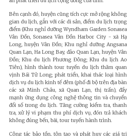
án phát triển du lịch cộng đồng của tỉnh.
Bên cạnh đó, huyện cũng tích cực mở rộng không
gian du lịch, gắn với các di sản, điểm du lịch trọng
điểm (Khu nghỉ dưỡng Wyndham Garden Sonasea
Vân Đồn, Sonasea Vân Đồn Harbor City - xã Hạ
Long, huyện Vân Đồn; Khu nghỉ dưỡng Angsana
Quan Lạn, Ha Long Bay, đảo Quan Lạn, huyện Vân
Đồn; Khu du lịch Phương Đông; Khu du lịch Ao
Tiên), hình thành tour tuyến du lịch thăm quan
vịnh Bái Tử Long; phát triển, khai thác loại hình
dịch vụ du lịch kinh tế đêm (phố đi bộ trên địa bàn
các xã Minh Châu, xã Quan Lạn, thị trấn), đẩy
mạnh ứng dụng công nghệ thông tin và chuyển
đổi số trong du lịch. Tăng cường kiểm tra, thanh
tra, xử lý vi phạm thu phí dịch vụ, đón trả khách
không đúng bến, bãi, tour tuyến hành trình.
Công tác bảo tồn, tôn tạo và phát huy các giá trị