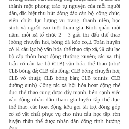
thành một phong trào tự nguyện của mỗi người
dân, đặc biệt thu hút đông đảo cán bộ, công chức,
viên chức, lực lượng vũ trang, thanh niên, học
sinh và người cao tuổi tham gia. Bình quân mỗi
năm, mỗi xã tổ chức 2 - 3 giải thi đấu thể thao
(bóng chuyền hơi, bóng đá, kéo co,...). Toàn huyện
có 14 câu lạc bộ văn hóa, thể thao cấp xã, 58 câu lạc
bộ cấp thôn hoạt động thường xuyên; các xã, thị
trấn có câu lạc bộ (CLB) văn hóa, thể thao (như:
CLB bóng đá; CLB cầu lông; CLB bóng chuyền hơi;
CLB võ thuật; CLB bóng bàn; CLB tennis; CLB
dưỡng sinh). Công tác xã hội hóa hoạt động thể
dục, thể thao cũng được đẩy mạnh, bên cạnh việc
vận động nhân dân tham gia luyện tập thể dục,
thể thao, các hoạt động kêu gọi tài trợ, đóng góp
cơ sở vật chất phục vụ cho nhu cầu học tập, rèn
luyện thân thể được nhân dân đồng tình hưởng
ứng.