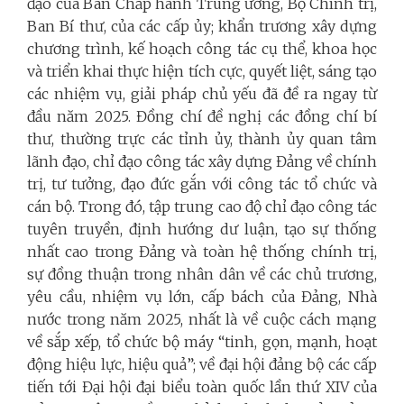
đạo của Ban Chấp hành Trung ương, Bộ Chính trị,
Ban Bí thư, của các cấp ủy; khẩn trương xây dựng
chương trình, kế hoạch công tác cụ thể, khoa học
và triển khai thực hiện tích cực, quyết liệt, sáng tạo
các nhiệm vụ, giải pháp chủ yếu đã đề ra ngay từ
đầu năm 2025. Đồng chí đề nghị các đồng chí bí
thư, thường trực các tỉnh ủy, thành ủy quan tâm
lãnh đạo, chỉ đạo công tác xây dựng Đảng về chính
trị, tư tưởng, đạo đức gắn với công tác tổ chức và
cán bộ. Trong đó, tập trung cao độ chỉ đạo công tác
tuyên truyền, định hướng dư luận, tạo sự thống
nhất cao trong Đảng và toàn hệ thống chính trị,
sự đồng thuận trong nhân dân về các chủ trương,
yêu cầu, nhiệm vụ lớn, cấp bách của Đảng, Nhà
nước trong năm 2025, nhất là về cuộc cách mạng
về sắp xếp, tổ chức bộ máy “tinh, gọn, mạnh, hoạt
động hiệu lực, hiệu quả”; về đại hội đảng bộ các cấp
tiến tới Đại hội đại biểu toàn quốc lần thứ XIV của