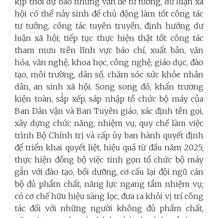
kịp thời dự báo những vấn đề tư tưởng, dư luận xã
hội có thể nảy sinh để chủ động làm tốt công tác
tư tưởng, công tác tuyên truyền, định hướng dư
luận xã hội; tiếp tục thực hiện thật tốt công tác
tham mưu trên lĩnh vực báo chí, xuất bản, văn
hóa, văn nghệ, khoa học, công nghệ, giáo dục, đào
tạo, môi trường, dân số, chăm sóc sức khỏe nhân
dân, an sinh xã hội. Song song đó, khẩn trương
kiện toàn, sắp xếp, sáp nhập tổ chức bộ máy của
Ban Dân vận và Ban Tuyên giáo, xác định tên gọi,
xây dựng chức năng, nhiệm vụ, quy chế làm việc
trình Bộ Chính trị và cấp ủy ban hành quyết định
để triển khai quyết liệt, hiệu quả từ đầu năm 2025;
thực hiện đồng bộ việc tinh gọn tổ chức bộ máy
gắn với đào tạo, bồi dưỡng, cơ cấu lại đội ngũ cán
bộ đủ phẩm chất, năng lực ngang tầm nhiệm vụ;
có cơ chế hữu hiệu sàng lọc, đưa ra khỏi vị trí công
tác đối với những người không đủ phẩm chất,