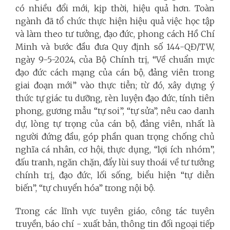
có nhiều đổi mới, kịp thời, hiệu quả hơn. Toàn
ngành đã tổ chức thực hiện hiệu quả việc học tập
và làm theo tư tưởng, đạo đức, phong cách Hồ Chí
Minh và bước đầu đưa Quy định số 144-QĐ/TW,
ngày 9-5-2024, của Bộ Chính trị, “Về chuẩn mực
đạo đức cách mạng của cán bộ, đảng viên trong
giai đoạn mới” vào thực tiễn; từ đó, xây dựng ý
thức tự giác tu dưỡng, rèn luyện đạo đức, tính tiên
phong, gương mẫu “tự soi”, “tự sửa”, nêu cao danh
dự, lòng tự trọng của cán bộ, đảng viên, nhất là
người đứng đầu, góp phần quan trọng chống chủ
nghĩa cá nhân, cơ hội, thực dụng, “lợi ích nhóm”,
đấu tranh, ngăn chặn, đẩy lùi suy thoái về tư tưởng
chính trị, đạo đức, lối sống, biểu hiện “tự diễn
biến”, “tự chuyển hóa” trong nội bộ.
Trong các lĩnh vực tuyên giáo, công tác tuyên
truyền, báo chí - xuất bản, thông tin đối ngoại tiếp