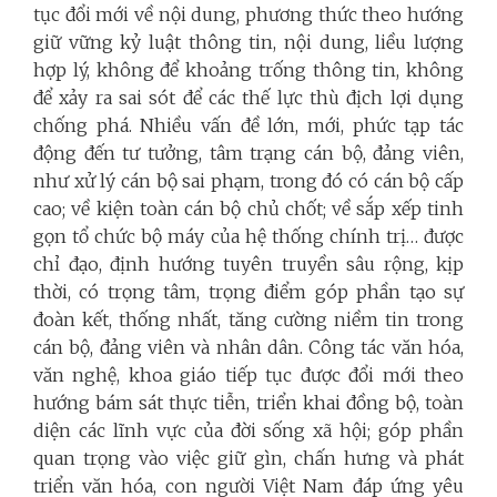
tục đổi mới về nội dung, phương thức theo hướng
giữ vững kỷ luật thông tin, nội dung, liều lượng
hợp lý, không để khoảng trống thông tin, không
để xảy ra sai sót để các thế lực thù địch lợi dụng
chống phá. Nhiều vấn đề lớn, mới, phức tạp tác
động đến tư tưởng, tâm trạng cán bộ, đảng viên,
như xử lý cán bộ sai phạm, trong đó có cán bộ cấp
cao; về kiện toàn cán bộ chủ chốt; về sắp xếp tinh
gọn tổ chức bộ máy của hệ thống chính trị… được
chỉ đạo, định hướng tuyên truyền sâu rộng, kịp
thời, có trọng tâm, trọng điểm góp phần tạo sự
đoàn kết, thống nhất, tăng cường niềm tin trong
cán bộ, đảng viên và nhân dân. Công tác văn hóa,
văn nghệ, khoa giáo tiếp tục được đổi mới theo
hướng bám sát thực tiễn, triển khai đồng bộ, toàn
diện các lĩnh vực của đời sống xã hội; góp phần
quan trọng vào việc giữ gìn, chấn hưng và phát
triển văn hóa, con người Việt Nam đáp ứng yêu