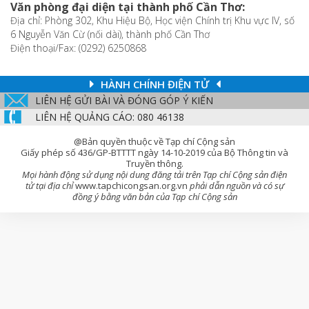
Văn phòng đại diện tại thành phố Cần Thơ:
Địa chỉ: Phòng 302, Khu Hiệu Bộ, Học viện Chính trị Khu vực IV, số
6 Nguyễn Văn Cừ (nối dài), thành phố Cần Thơ
Điện thoại/Fax: (0292) 6250868
HÀNH CHÍNH ĐIỆN TỬ
LIÊN HỆ GỬI BÀI VÀ ĐÓNG GÓP Ý KIẾN
LIÊN HỆ QUẢNG CÁO: 080 46138
@Bản quyền thuộc về Tạp chí Cộng sản
Giấy phép số 436/GP-BTTTT ngày 14-10-2019 của Bộ Thông tin và
Truyền thông.
Mọi hành động sử dụng nội dung đăng tải trên Tạp chí Cộng sản điện
tử tại địa chỉ
www.tapchicongsan.org.vn
phải dẫn nguồn và có sự
đồng ý bằng văn bản của Tạp chí Cộng sản