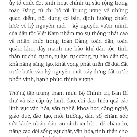
ủy tổ chức đợt sinh hoạt chính trị sâu rộng trong
toàn Đảng, từ chi bộ tới Trung ương về những
quan điểm, nội dung cơ bản, định hướng chiến
lược về kỷ nguyên mới - kỷ nguyên vươn mình
của dân tộc Việt Nam nhằm tạo sự thống nhất cao
về nhận thức trong toàn Đảng, toàn dân, toàn
quân; khơi dậy mạnh mẽ hào khí dân tộc, tinh
thần tự chủ, tự tin, tự lực, tự cường, tự hào dân tộc,
khả năng sáng tạo, khát vọng phát triển để đưa đất
nước bước vào kỷ nguyên mới, xây dựng đất nước
phồn vinh, hạnh phúc, thịnh vượng.
Thứ tư,
tập trung tham mưu Bộ Chính trị, Ban Bí
thư và các cấp ủy lãnh đạo, chỉ đạo hiệu quả các
lĩnh vực văn hóa, văn nghệ, khoa học, công nghệ,
giáo dục, đào tạo, môi trường, dân số, chăm sóc
sức khỏe nhân dân, an sinh xã hội… để chăm lo,
nâng cao đời sống vật chất, văn hóa, tinh thần cho