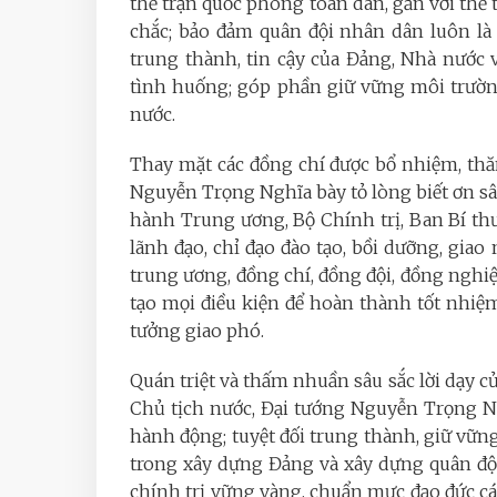
thế trận quốc phòng toàn dân, gắn với thế
chắc; bảo đảm quân đội nhân dân luôn là l
trung thành, tin cậy của Đảng, Nhà nước
tình huống; góp phần giữ vững môi trường
nước.
Thay mặt các đồng chí được bổ nhiệm, th
Nguyễn Trọng Nghĩa bày tỏ lòng biết ơn sâ
hành Trung ương, Bộ Chính trị, Ban Bí t
lãnh đạo, chỉ đạo đào tạo, bồi dưỡng, giao
trung ương, đồng chí, đồng đội, đồng nghi
tạo mọi điều kiện để hoàn thành tốt nhiệ
tưởng giao phó.
Quán triệt và thấm nhuần sâu sắc lời dạy c
Chủ tịch nước, Đại tướng Nguyễn Trọng 
hành động; tuyệt đối trung thành, giữ vữn
trong xây dựng Đảng và xây dựng quân đội
chính trị vững vàng, chuẩn mực đạo đức c