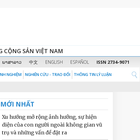
G CỘNG SẢN VIỆT NAM
ພາສາລາວ
中文
ENGLISH
ESPAÑOL
ISSN 2734-9071
KINH NGHIỆM
NGHIÊN CỨU - TRAO ĐỔI
THÔNG TIN LÝ LUẬN
MỚI NHẤT
Xu hướng mở rộng ảnh hưởng, sự hiện
diện của con người ngoài không gian vũ
trụ và những vấn đề đặt ra