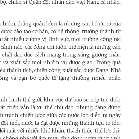
bộ, chiến sĩ Quân đội nhân dân Việt Nam, cá nhân,
ổ nhiệm, thăng quân hàm là những cán bộ ưu tú của
được đào tạo cơ bản, có hệ thống, trưởng thành từ
a rất nhiều cương vị, lĩnh vực, môi trường công tác
 cảnh nào, các đồng chí luôn thể hiện là những cán
m chất đạo đức cách mạng trong sáng; gương mẫu,
ốt và xuất sắc mọi nhiệm vụ được giao. Trong quá
iều thành tích, chiến công xuất sắc, được Đảng, Nhà
òng và bạn bè quốc tế tặng thưởng nhiều phần
ình hình thế giới, khu vực dự báo sẽ tiếp tục diễn
phát triển vẫn là xu thế chủ đạo, nhưng đang đứng
h tranh chiến lược giữa các nước lớn diễn ra ngày
đổi mới, nước ta đạt được những thành tựu to lớn,
ối mặt với nhiều khó khăn, thách thức, thế lực thù
ộng chống phá với âm mưu, thủ đoạn ngày càng tinh