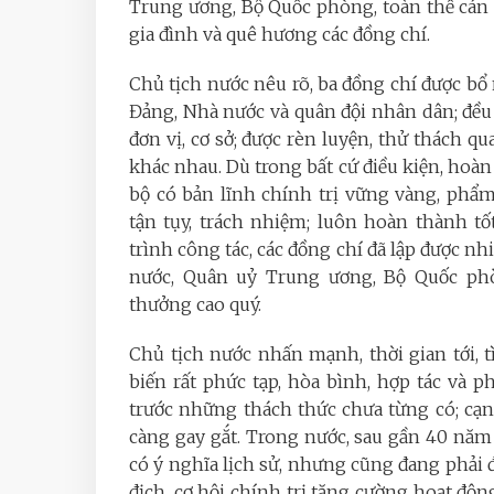
Trung ương, Bộ Quốc phòng, toàn thể cán 
gia đình và quê hương các đồng chí.
Chủ tịch nước nêu rõ, ba đồng chí được b
Đảng, Nhà nước và quân đội nhân dân; đều 
đơn vị, cơ sở; được rèn luyện, thử thách qu
khác nhau. Dù trong bất cứ điều kiện, hoàn
bộ có bản lĩnh chính trị vững vàng, phẩ
tận tụy, trách nhiệm; luôn hoàn thành t
trình công tác, các đồng chí đã lập được nh
nước, Quân uỷ Trung ương, Bộ Quốc ph
thưởng cao quý.
Chủ tịch nước nhấn mạnh, thời gian tới, t
biến rất phức tạp, hòa bình, hợp tác và 
trước những thách thức chưa từng có; cạn
càng gay gắt. Trong nước, sau gần 40 năm 
có ý nghĩa lịch sử, nhưng cũng đang phải đ
địch, cơ hội chính trị tăng cường hoạt đ