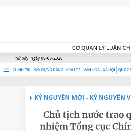
CƠ QUAN LÝ LUẬN CH
Thứ bảy, ngày 08-08-2026
CHÍNH TRỊ - XÂY DỰNG ĐẢNG
KINH TẾ
VĂN HÓA - XÃ HỘI
QUỐC P
KỶ NGUYÊN MỚI - KỶ NGUYÊN 
Chủ tịch nước trao 
nhiệm Tổng cục Chín