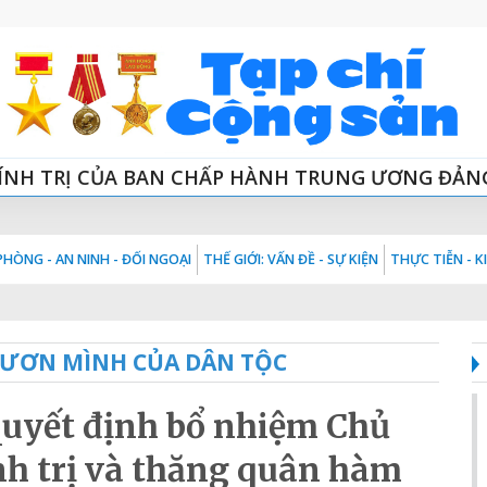
ÍNH TRỊ CỦA BAN CHẤP HÀNH TRUNG ƯƠNG ĐẢN
HÒNG - AN NINH - ĐỐI NGOẠI
THẾ GIỚI: VẤN ĐỀ - SỰ KIỆN
THỰC TIỄN - 
VƯƠN MÌNH CỦA DÂN TỘC
quyết định bổ nhiệm Chủ
h trị và thăng quân hàm