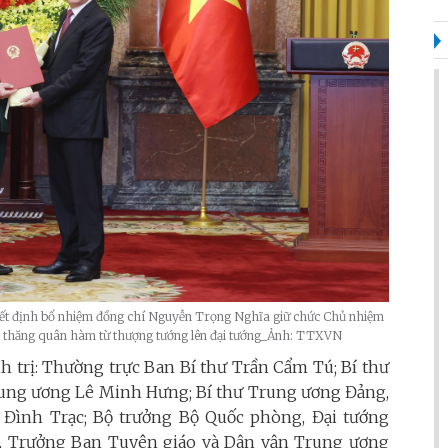
yết định bổ nhiệm đồng chí Nguyễn Trọng Nghĩa giữ chức Chủ nhiệm
i thăng quân hàm từ thượng tướng lên đại tướng_Ảnh: TTXVN
nh trị: Thường trực Ban Bí thư Trần Cẩm Tú; Bí thư
ung ương Lê Minh Hưng; Bí thư Trung ương Đảng,
Đình Trạc; Bộ trưởng Bộ Quốc phòng, Đại tướng
, Trưởng Ban Tuyên giáo và Dân vận Trung ương