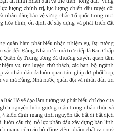
 trận an ninh nhân dân và thế trận “lòng dân" vững
ực lượng chính trị, lực lượng chiến đấu tuyệt đối
 và nhân dân; bảo vệ vững chắc Tổ quốc trong mọi
 hòa bình, ổn định để xây dựng và phát triển đất
ăng quân hàm phát biểu nhận nhiệm vụ, Đại tướng
u sắc đến Đảng, Nhà nước mà trực tiếp là Ban Chấp
hư, Quân ủy Trung ương đã thường xuyên quan tâm
 nhiệm vụ, rèn luyện, thử thách; các ban, bộ, ngành
ệp và nhân dân đã luôn quan tâm giúp đỡ, phối hợp,
m vụ mà Đảng, Nhà nước, quân đội và nhân dân tin
ủa Bác Hồ về đạo làm tướng và phát biểu chỉ đạo của
Nghĩa nguyện luôn gương mẫu trong nhận thức và
g 4 kiên định mang tính nguyên tắc bất di bất dịch
; luôn cầu thị, nỗ lực phấn đấu xây dựng bản lĩnh
ách mạng của cán bộ, đảng viên, phẩm chất cao quý