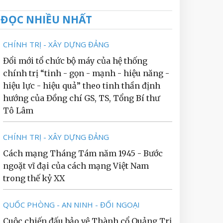
ĐỌC NHIỀU NHẤT
CHÍNH TRỊ - XÂY DỰNG ĐẢNG
Đổi mới tổ chức bộ máy của hệ thống
chính trị “tinh - gọn - mạnh - hiệu năng -
hiệu lực - hiệu quả” theo tinh thần định
hướng của Đồng chí GS, TS, Tổng Bí thư
Tô Lâm
CHÍNH TRỊ - XÂY DỰNG ĐẢNG
Cách mạng Tháng Tám năm 1945 - Bước
ngoặt vĩ đại của cách mạng Việt Nam
trong thế kỷ XX
QUỐC PHÒNG - AN NINH - ĐỐI NGOẠI
Cuộc chiến đấu bảo vệ Thành cổ Quảng Trị