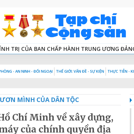
ÍNH TRỊ CỦA BAN CHẤP HÀNH TRUNG ƯƠNG ĐẢN
HÒNG - AN NINH - ĐỐI NGOẠI
THẾ GIỚI: VẤN ĐỀ - SỰ KIỆN
THỰC TIỄN - 
VƯƠN MÌNH CỦA DÂN TỘC
 Hồ Chí Minh về xây dựng,
 máy của chính quyền địa