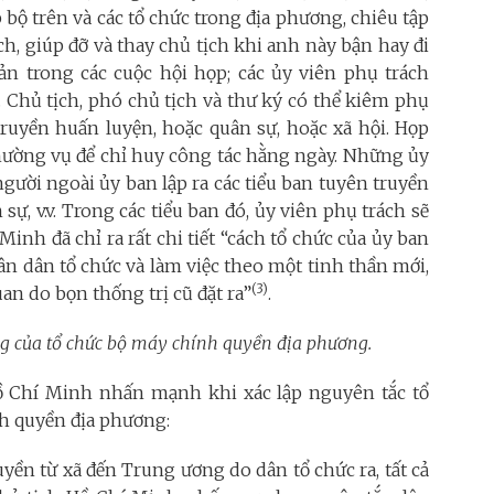
ấp bộ trên và các tổ chức trong địa phương, chiêu tập
ch, giúp đỡ và thay chủ tịch khi anh này bận hay đi
ản trong các cuộc hội họp; các ủy viên phụ trách
ội. Chủ tịch, phó chủ tịch và thư ký có thể kiêm phụ
 truyền huấn luyện, hoặc quân sự, hoặc xã hội. Họp
thường vụ để chỉ huy công tác hằng ngày. Những ủy
người ngoài ủy ban lập ra các tiểu ban tuyên truyền
sự, v.v. Trong các tiểu ban đó, ủy viên phụ trách sẽ
inh đã chỉ ra rất chi tiết “cách tổ chức của ủy ban
ân dân tổ chức và làm việc theo một tinh thần mới,
(3)
an do bọn thống trị cũ đặt ra”
.
ộng của tổ chức bộ máy chính quyền địa phương.
ồ Chí Minh nhấn mạnh khi xác lập nguyên tắc tổ
nh quyền địa phương:
uyền từ xã đến Trung ương do dân tổ chức ra, tất cả