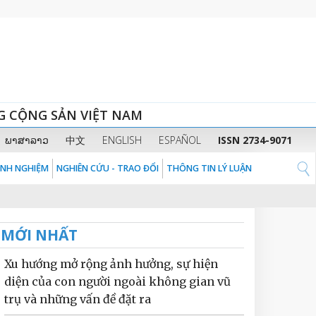
G CỘNG SẢN VIỆT NAM
ພາສາລາວ
中文
ENGLISH
ESPAÑOL
ISSN 2734-9071
KINH NGHIỆM
NGHIÊN CỨU - TRAO ĐỔI
THÔNG TIN LÝ LUẬN
MỚI NHẤT
Xu hướng mở rộng ảnh hưởng, sự hiện
diện của con người ngoài không gian vũ
trụ và những vấn đề đặt ra