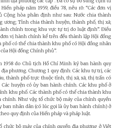
ính địa phương các cấp”. Đã có sự bổ sung cụm từ
 Hiến pháp năm 1959, điều 78, nêu rõ: “Các đơn vị
ủ Cộng hòa phân định như sau: Nước chia thành
ng ương; Tỉnh chia thành huyện, thành phố, thị xã;
hành chính trong khu vực tự trị do luật định”. Điều
 đơn vị hành chính kể trên đều thành lập Hội đồng
h phố có thể chia thành khu phố có Hội đồng nhân
 của Hội đồng Chính phủ”.
m 1958 do Chủ tịch Hồ Chí Minh ký ban hành quy
n địa phương. Chương 1 quy định: Các khu tự trị, các
, thành phố trực thuộc tỉnh, thị xã, xã, thị trấn có
 Các huyện có ủy ban hành chính. Các khu phố ở
hính khu phố. Các thành phố có thể chia thành khu
 chính. Như vậy, tổ chức bộ máy của chính quyền
 ban nhân dân (có lúc gọi là ủy ban hành chính) ở
heo quy định của Hiến pháp và pháp luật.
tổ chức bộ máy của chính quyền địa phương ở Việt