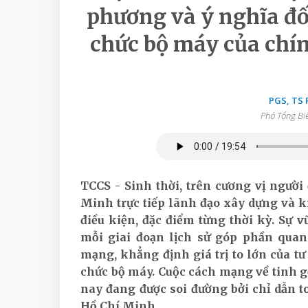
phương và ý nghĩa đối
chức bộ máy của chí
PGS, TS
Phó Tổng Bi
TCCS - Sinh thời, trên cương vị ngườ
Minh trực tiếp lãnh đạo xây dựng và 
điều kiện, đặc điểm từng thời kỳ. Sự
mỗi giai đoạn lịch sử góp phần quan
mạng, khẳng định giá trị to lớn của t
chức bộ máy. Cuộc cách mạng về tinh g
nay đang được soi đường bởi chỉ dẫn to
Hồ Chí Minh.