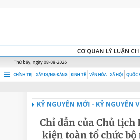
CƠ QUAN LÝ LUẬN CH
Thứ bảy, ngày 08-08-2026
CHÍNH TRỊ - XÂY DỰNG ĐẢNG
KINH TẾ
VĂN HÓA - XÃ HỘI
QUỐC P
KỶ NGUYÊN MỚI - KỶ NGUYÊN 
Chỉ dẫn của Chủ tịch
kiện toàn tổ chức bộ