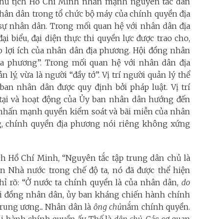
 Chủ tịch Hồ Chí Minh nhấn mạnh nguyên tắc dân
nhân dân trong tổ chức bộ máy của chính quyền địa
sự nhân dân. Trong mối quan hệ với nhân dân địa
i biểu, đại diện thực thi quyền lực được trao cho,
ho lợi ích của nhân dân địa phương. Hội đồng nhân
ịa phương”. Trong mối quan hệ với nhân dân địa
lý, vừa là người “đầy tớ”. Vị trí người quản lý thể
ban nhân dân được quy định bởi pháp luật. Vị trí
n tại và hoạt động của Ủy ban nhân dân hướng đến
nhấn mạnh quyền kiểm soát và bãi miễn của nhân
, chính quyền địa phương nói riêng không xứng
h Hồ Chí Minh, “Nguyên tắc tập trung dân chủ là
an Nhà nước trong chế độ ta, nó đã được thể hiện
chỉ rõ: “Ở nước ta chính quyền là của nhân dân,
do
ội đồng nhân dân, ủy ban kháng chiến hành chính
rung ương... Nhân dân là
ông chủ
nắm chính quyền.
i hành chính quyền ấy. Thế là
dân chủ
. Các cơ quan