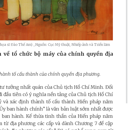
họa sĩ Đào Thế Am) _Nguồn: Cục Mỹ thuật, Nhiếp ảnh và Triển lãm
 về tổ chức bộ máy của chính quyền địa
 thành tố cấu thành của chính quyền địa phương.
tư tưởng nhất quán của Chủ tịch Hồ Chí Minh. Đối
i đầu tiên có ý nghĩa nền tảng của Chủ tịch Hồ Chí
lý và xác định thành tố cấu thành. Hiến pháp năm
Ủy ban hành chính” là văn bản luật sớm nhất được
 ban hành. Kế thừa tinh thần của Hiến pháp năm
 từ địa phương các cấp và dành Chương 7 đề cập