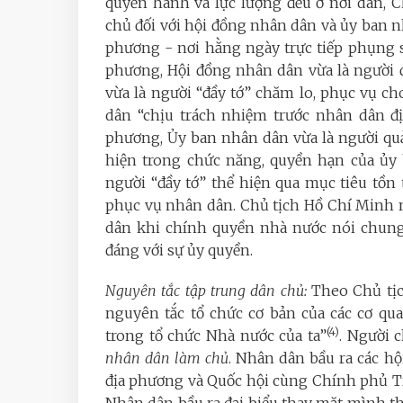
quyền hành và lực lượng đều ở nơi dân,
chủ đối với hội đồng nhân dân và ủy ban 
phương - nơi hằng ngày trực tiếp phụng 
phương, Hội đồng nhân dân vừa là người đạ
vừa là người “đầy tớ” chăm lo, phục vụ c
dân “chịu trách nhiệm trước nhân dân đ
phương, Ủy ban nhân dân vừa là người quản 
hiện trong chức năng, quyền hạn của ủy 
người “đầy tớ” thể hiện qua mục tiêu tồ
phục vụ nhân dân. Chủ tịch Hồ Chí Minh 
dân khi chính quyền nhà nước nói chung
đáng với sự ủy quyền.
Nguyên tắc tập trung dân chủ:
Theo Chủ tịc
nguyên tắc tổ chức cơ bản của các cơ qu
(4)
trong tổ chức Nhà nước của ta”
. Người 
nhân dân làm chủ
. Nhân dân bầu ra các h
địa phương và Quốc hội cùng Chính phủ T
Nhân dân bầu ra đại biểu thay mặt mình th