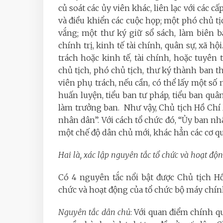
củ soát các ủy viên khác, liên lạc với các c
và điều khiển các cuộc họp; một phó chủ tị
vắng; một thư ký giữ sổ sách, làm biên b
chính trị, kinh tế tài chính, quân sự, xã h
trách hoặc kinh tế, tài chính, hoặc tuyên
chủ tịch, phó chủ tịch, thư ký thành ban 
viên phụ trách, nếu cần, có thể lấy một số 
huấn luyện, tiểu ban tư pháp, tiểu ban quân 
làm trưởng ban. Như vậy, Chủ tịch Hồ Chí M
nhân dân”. Với cách tổ chức đó, “Ủy ban nh
một chế độ dân chủ mới, khác hẳn các cơ qu
Hai là, xác lập nguyên tắc tổ chức và hoạt đ
Có 4 nguyên tắc nổi bật được Chủ tịch H
chức và hoạt động của tổ chức bộ máy chí
Nguyên tắc dân chủ
: Với quan điểm chính q