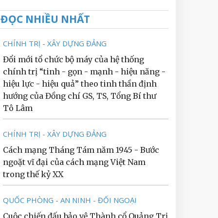
ĐỌC NHIỀU NHẤT
CHÍNH TRỊ - XÂY DỰNG ĐẢNG
Đổi mới tổ chức bộ máy của hệ thống
chính trị “tinh - gọn - mạnh - hiệu năng -
hiệu lực - hiệu quả” theo tinh thần định
hướng của Đồng chí GS, TS, Tổng Bí thư
Tô Lâm
CHÍNH TRỊ - XÂY DỰNG ĐẢNG
Cách mạng Tháng Tám năm 1945 - Bước
ngoặt vĩ đại của cách mạng Việt Nam
trong thế kỷ XX
QUỐC PHÒNG - AN NINH - ĐỐI NGOẠI
Cuộc chiến đấu bảo vệ Thành cổ Quảng Trị