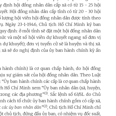
y định hội đồng nhân dân cấp xã có từ 15 - 25 hội
uyết. Hội đồng nhân dân cấp tỉnh có từ 20 - 30 hội
Số lượng hội viên hội đồng nhân dân được tính theo
ụ. Ngày 23-1-1946, Chủ tịch Hồ Chí Minh ký ban
 quy định: ở mỗi tỉnh sẽ đặt một hội đồng nhân dân
hức và một số hội viên dự khuyết ngang số đơn vị
 dự khuyết); đơn vị tuyển cử sẽ là huyện và thị xã.
ị xã sẽ do nghị định của ủy ban hành chính kỳ ấn
n hành chính) là cơ quan chấp hành, do hội đồng
hịu sự giám sát của hội đồng nhân dân. Theo Luật
 “Ủy ban hành chính các cấp là cơ quan chấp hành
tịch Hồ Chí Minh xem “Ủy ban nhân dân (xã, huyện,
(1)
trong các địa phương”
. Sắc lệnh số 63/SL do Chủ
ịnh cách tổ chức ủy ban hành chính gồm có cấp xã,
(2)
c các ủy ban nhân dân
”
, Chủ tịch Hồ Chí Minh chỉ
ột chủ tịch, đứng đầu ủy ban, có nhiệm vụ đốc suất,