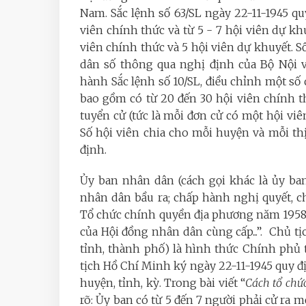
Nam. Sắc lệnh số 63/SL ngày 22-11-1945 qu
viên chính thức và từ 5 - 7 hội viên dự kh
viên chính thức và 5 hội viên dự khuyết. 
dân số thông qua nghị định của Bộ Nội v
hành Sắc lệnh số 10/SL, điều chỉnh một số
bao gồm có từ 20 đến 30 hội viên chính t
tuyển cử (tức là mỗi đơn cử có một hội viên
Số hội viên chia cho mỗi huyện và mỗi th
định.
Ủy ban nhân dân (cách gọi khác là ủy ba
nhân dân bầu ra; chấp hành nghị quyết, c
Tổ chức chính quyền địa phương năm 1958:
của Hội đồng nhân dân cùng cấp...”. Chủ 
tỉnh, thành phố) là hình thức Chính phủ 
tịch Hồ Chí Minh ký ngày 22-11-1945 quy đ
huyện, tỉnh, kỳ. Trong bài viết “
Cách tổ chứ
rõ: Ủy ban có từ 5 đến 7 người phải cử ra m