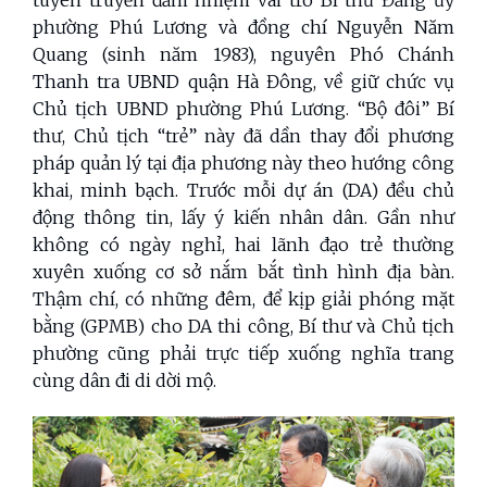
phường Phú Lương và đồng chí Nguyễn Năm
Quang (sinh năm 1983), nguyên Phó Chánh
Thanh tra UBND quận Hà Đông, về giữ chức vụ
Chủ tịch UBND phường Phú Lương. “Bộ đôi” Bí
thư, Chủ tịch “trẻ” này đã dần thay đổi phương
pháp quản lý tại địa phương này theo hướng công
khai, minh bạch. Trước mỗi dự án (DA) đều chủ
động thông tin, lấy ý kiến nhân dân. Gần như
không có ngày nghỉ, hai lãnh đạo trẻ thường
xuyên xuống cơ sở nắm bắt tình hình địa bàn.
Thậm chí, có những đêm, để kịp giải phóng mặt
bằng (GPMB) cho DA thi công, Bí thư và Chủ tịch
phường cũng phải trực tiếp xuống nghĩa trang
cùng dân đi di dời mộ.