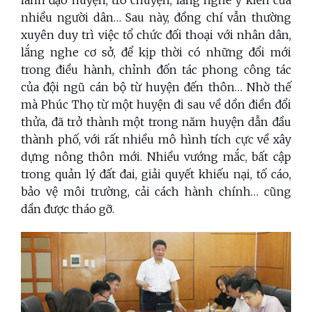
lãnh đạo huyện, trò chuyện, lắng nghe ý kiến của
nhiều người dân… Sau này, đồng chí vẫn thường
xuyên duy trì việc tổ chức đối thoại với nhân dân,
lắng nghe cơ sở, để kịp thời có những đổi mới
trong điều hành, chỉnh đốn tác phong công tác
của đội ngũ cán bộ từ huyện đến thôn… Nhờ thế
mà Phúc Thọ từ một huyện đi sau về dồn điền đổi
thửa, đã trở thành một trong năm huyện dẫn đầu
thành phố, với rất nhiều mô hình tích cực về xây
dựng nông thôn mới. Nhiều vướng mắc, bất cập
trong quản lý đất đai, giải quyết khiếu nại, tố cáo,
bảo vệ môi trường, cải cách hành chính… cũng
dần được tháo gỡ.