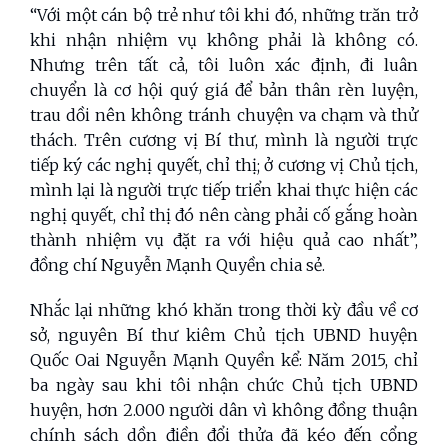
“Với một cán bộ trẻ như tôi khi đó, những trăn trở
khi nhận nhiệm vụ không phải là không có.
Nhưng trên tất cả, tôi luôn xác định, đi luân
chuyển là cơ hội quý giá để bản thân rèn luyện,
trau dồi nên không tránh chuyện va chạm và thử
thách. Trên cương vị Bí thư, mình là người trực
tiếp ký các nghị quyết, chỉ thị; ở cương vị Chủ tịch,
mình lại là người trực tiếp triển khai thực hiện các
nghị quyết, chỉ thị đó nên càng phải cố gắng hoàn
thành nhiệm vụ đặt ra với hiệu quả cao nhất”,
đồng chí Nguyễn Mạnh Quyền chia sẻ.
Nhắc lại những khó khăn trong thời kỳ đầu về cơ
sở, nguyên Bí thư kiêm Chủ tịch UBND huyện
Quốc Oai Nguyễn Mạnh Quyền kể: Năm 2015, chỉ
ba ngày sau khi tôi nhận chức Chủ tịch UBND
huyện, hơn 2.000 người dân vì không đồng thuận
chính sách dồn điền đổi thửa đã kéo đến cổng