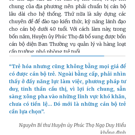
chung của địa phương nên phải chuẩn bị cán bộ
lâu dài cho hệ thống. Thứ nữa là xây dựng các
chuyên đề để đào tạo kiến thức, kỹ năng lãnh đạo
cho cán bộ dưới 40 tuổi. Với cách làm này, trong
bốn năm, Huyện ủy Phúc Thọ đã bổ sung được bốn
cán bộ diện Ban Thường vụ quản lý và hàng loạt
cấp trưởng, phó phòng trẻ tuổi.
“Trẻ hóa nhưng cũng không bằng mọi giá để
có được cán bộ trẻ. Ngoài bằng cấp, phải nhìn
thấy ở đấy năng lực làm việc, phương pháp tư
duy, tinh thần cầu thị, vì lợi ích chung, sẵn
sàng xông pha vào những lĩnh vực khó khăn,
chưa có tiền lệ… Đó mới là những cán bộ trẻ
cần lựa chọn”.
Nguyên Bí thư Huyện ủy Phúc Thọ Ngọ Duy Hiểu
khẳng định