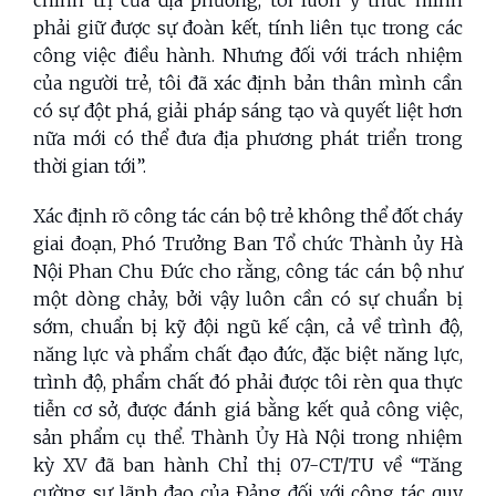
chính trị của địa phương, tôi luôn ý thức mình
phải giữ được sự đoàn kết, tính liên tục trong các
công việc điều hành. Nhưng đối với trách nhiệm
của người trẻ, tôi đã xác định bản thân mình cần
có sự đột phá, giải pháp sáng tạo và quyết liệt hơn
nữa mới có thể đưa địa phương phát triển trong
thời gian tới”.
Xác định rõ công tác cán bộ trẻ không thể đốt cháy
giai đoạn, Phó Trưởng Ban Tổ chức Thành ủy Hà
Nội Phan Chu Đức cho rằng, công tác cán bộ như
một dòng chảy, bởi vậy luôn cần có sự chuẩn bị
sớm, chuẩn bị kỹ đội ngũ kế cận, cả về trình độ,
năng lực và phẩm chất đạo đức, đặc biệt năng lực,
trình độ, phẩm chất đó phải được tôi rèn qua thực
tiễn cơ sở, được đánh giá bằng kết quả công việc,
sản phẩm cụ thể. Thành Ủy Hà Nội trong nhiệm
kỳ XV đã ban hành Chỉ thị 07-CT/TU về “Tăng
cường sự lãnh đạo của Đảng đối với công tác quy