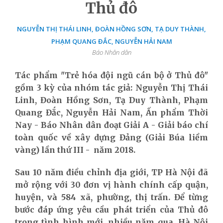
Thủ đô
NGUYỄN THỊ THÁI LINH, ĐOÀN HỒNG SƠN, TẠ DUY THÀNH,
PHẠM QUANG ĐẮC, NGUYỄN HẢI NAM
Báo Nhân dân
Tác phẩm "Trẻ hóa đội ngũ cán bộ ở Thủ đô"
gồm 3 kỳ của nhóm tác giả: Nguyễn Thị Thái
Linh, Đoàn Hồng Sơn, Tạ Duy Thành, Phạm
Quang Đắc, Nguyễn Hải Nam, Ấn phẩm Thời
Nay - Báo Nhân dân đoạt Giải A - Giải báo chí
toàn quốc về xây dựng Đảng (Giải Búa liềm
vàng) lần thứ III - năm 2018.
Sau 10 năm điều chỉnh địa giới, TP Hà Nội đã
mở rộng với 30 đơn vị hành chính cấp quận,
huyện, và 584 xã, phường, thị trấn. Để từng
bước đáp ứng yêu cầu phát triển của Thủ đô
trong tình hình mới, nhiều năm qua, Hà Nội