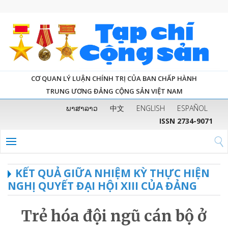
CƠ QUAN LÝ LUẬN CHÍNH TRỊ CỦA BAN CHẤP HÀNH
TRUNG ƯƠNG ĐẢNG CỘNG SẢN VIỆT NAM
ພາສາລາວ
中文
ENGLISH
ESPAÑOL
ISSN 2734-9071
KẾT QUẢ GIỮA NHIỆM KỲ THỰC HIỆN
NGHỊ QUYẾT ĐẠI HỘI XIII CỦA ĐẢNG
Trẻ hóa đội ngũ cán bộ ở