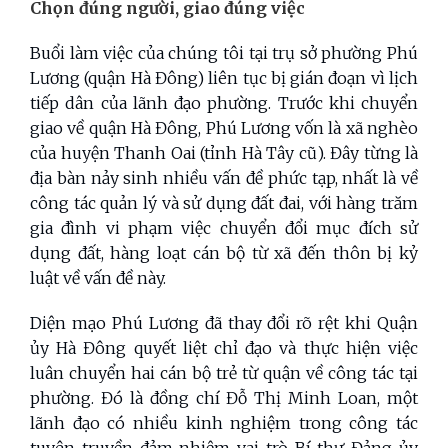
Chọn đúng người, giao đúng việc
Buổi làm việc của chúng tôi tại trụ sở phường Phú
Lương (quận Hà Đông) liên tục bị gián đoạn vì lịch
tiếp dân của lãnh đạo phường. Trước khi chuyển
giao về quận Hà Đông, Phú Lương vốn là xã nghèo
của huyện Thanh Oai (tỉnh Hà Tây cũ). Đây từng là
địa bàn nảy sinh nhiều vấn đề phức tạp, nhất là về
công tác quản lý và sử dụng đất đai, với hàng trăm
gia đình vi phạm việc chuyển đổi mục đích sử
dụng đất, hàng loạt cán bộ từ xã đến thôn bị kỷ
luật về vấn đề này.
Diện mạo Phú Lương đã thay đổi rõ rệt khi Quận
ủy Hà Đông quyết liệt chỉ đạo và thực hiện việc
luân chuyển hai cán bộ trẻ từ quận về công tác tại
phường. Đó là đồng chí Đỗ Thị Minh Loan, một
lãnh đạo có nhiều kinh nghiệm trong công tác
tuyên truyền đảm nhiệm vai trò Bí thư Đảng ủy