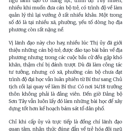
ngũ lãnh đạo có năng lực, trình độ. Tuy nhiên,
nhiều khi muốn đưa cán bộ trẻ, có trình độ về làm
quản lý thì lại vướng ở rất nhiều khâu. Một trong
số đó là tại nhiều xã, phường, yếu tố dòng họ địa
phương còn rất nặng nề.
Vị lãnh đạo này cho hay, nhiều lúc Thị ủy đã giới
thiệu những cán bộ trẻ, được đào tạo bài bản về địa
phương nhưng trong các cuộc bầu cử đều gặp khó
khăn, thậm chí bị đánh trượt. Dù đã làm công tác
tư tưởng, nhưng có xã, phường cán bộ chưa đạt
trình độ đại học vẫn luân phiên từ Bí thư sang Chủ
tịch rồi lại quay về làm Bí thư. Có nơi 14/18 trưởng
thôn không phải là đảng viên. Đến giờ Đảng bộ
Sơn Tây vẫn luôn lấy đó làm những bài học để xây
dựng tốt hơn kế hoạch bám sát tổ dân phố.
Chỉ khi cấp ủy và trực tiếp là đồng chí lãnh đạo
quan tâm, nhận thức đúng đắn về trẻ hóa đội ngũ