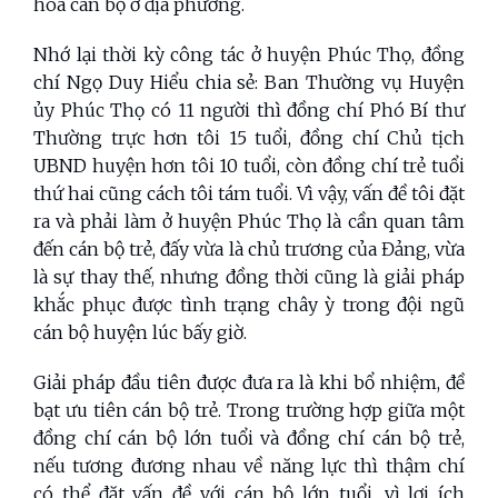
hóa cán bộ ở địa phương.
Nhớ lại thời kỳ công tác ở huyện Phúc Thọ, đồng
chí Ngọ Duy Hiểu chia sẻ: Ban Thường vụ Huyện
ủy Phúc Thọ có 11 người thì đồng chí Phó Bí thư
Thường trực hơn tôi 15 tuổi, đồng chí Chủ tịch
UBND huyện hơn tôi 10 tuổi, còn đồng chí trẻ tuổi
thứ hai cũng cách tôi tám tuổi. Vì vậy, vấn đề tôi đặt
ra và phải làm ở huyện Phúc Thọ là cần quan tâm
đến cán bộ trẻ, đấy vừa là chủ trương của Đảng, vừa
là sự thay thế, nhưng đồng thời cũng là giải pháp
khắc phục được tình trạng chây ỳ trong đội ngũ
cán bộ huyện lúc bấy giờ.
Giải pháp đầu tiên được đưa ra là khi bổ nhiệm, đề
bạt ưu tiên cán bộ trẻ. Trong trường hợp giữa một
đồng chí cán bộ lớn tuổi và đồng chí cán bộ trẻ,
nếu tương đương nhau về năng lực thì thậm chí
có thể đặt vấn đề với cán bộ lớn tuổi, vì lợi ích