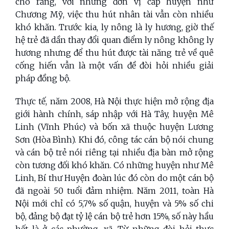
cho rằng, với những đơn vị cấp huyện như
Chương Mỹ, việc thu hút nhân tài vẫn còn nhiều
khó khăn. Trước kia, ly nông là ly hương, giờ thế
hệ trẻ đã dần thay đổi quan điểm ly nông không ly
hương nhưng để thu hút được tài năng trẻ về quê
cống hiến vẫn là một vấn đề đòi hỏi nhiều giải
pháp đồng bộ.
Thực tế, năm 2008, Hà Nội thực hiện mở rộng địa
giới hành chính, sáp nhập với Hà Tây, huyện Mê
Linh (Vĩnh Phúc) và bốn xã thuộc huyện Lương
Sơn (Hòa Bình). Khi đó, công tác cán bộ nói chung
và cán bộ trẻ nói riêng tại nhiều địa bàn mở rộng
còn tương đối khó khăn. Có những huyện như Mê
Linh, Bí thư Huyện đoàn lúc đó còn do một cán bộ
đã ngoài 50 tuổi đảm nhiệm. Năm 2011, toàn Hà
Nội mới chỉ có 5,7% số quận, huyện và 5% số chi
bộ, đảng bộ đạt tỷ lệ cán bộ trẻ hơn 15%, số này hầu