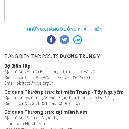
NHỮNG CHẶNG ĐƯỜNG PHÁT TRIỂN
TỔNG BIÊN TẬP: PGS, TS
DƯƠNG TRUNG Ý
Bộ Biên tập:
Địa chỉ: Số 28, Trần Bình Trọng - thành phố Hà Nội
Điện thoại: 024 39429753 - Fax: 024 39429754
Email: bbttccs@tccs.org.vn
Cơ quan Thường trực tại miền Trung - Tây Nguyên:
Địa chỉ: Số 69, đường Xô Viết Nghệ Tĩnh, thành phố Đà Nẵng
Điện thoại: (080) 51 301; Fax: (080) 51 303
Cơ quan Thường trực tại miền Nam:
Địa chỉ: Số 19 Phạm Ngọc Thạch,
Thành phố Hồ Chí Minh