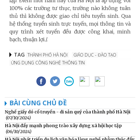
lập. Điểm mới năm nay của Hà Nội là áp dụng với
100% các trường tư thục, trường nào không tuân
thủ thì không được giao chỉ tiêu tuyển sinh. Qua
hệ thống tuyển sinh trực tuyến, mọi thông tin và
quy trình xét tuyển đều được công khai, minh
bạch, thuận lợi./.
TAG
THÀNH PHỐ HÀ NỘI
GIÁO DỤC - ĐÀO TẠO
ỨNG DỤNG CÔNG NGHỆ THÔNG TIN
BÀI CÙNG CHỦ ĐỀ
Nghề giấy dó cổ truyền - di sản quý của thành phố Hà Nội
(07/10/2024)
Hà Nội đẩy mạnh phong trào xây dựng xã hội học tập
(06/10/2024)
Hà Nội phát triển du lịch văn hóa làng nghề nhằm thúc đẩy