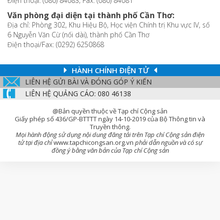
Điện thoại: (080) 84083; Fax: (080) 84081
Văn phòng đại diện tại thành phố Cần Thơ:
Địa chỉ: Phòng 302, Khu Hiệu Bộ, Học viện Chính trị Khu vực IV, số
6 Nguyễn Văn Cừ (nối dài), thành phố Cần Thơ
Điện thoại/Fax: (0292) 6250868
HÀNH CHÍNH ĐIỆN TỬ
LIÊN HỆ GỬI BÀI VÀ ĐÓNG GÓP Ý KIẾN
LIÊN HỆ QUẢNG CÁO: 080 46138
@Bản quyền thuộc về Tạp chí Cộng sản
Giấy phép số 436/GP-BTTTT ngày 14-10-2019 của Bộ Thông tin và
Truyền thông.
Mọi hành động sử dụng nội dung đăng tải trên Tạp chí Cộng sản điện
tử tại địa chỉ
www.tapchicongsan.org.vn
phải dẫn nguồn và có sự
đồng ý bằng văn bản của Tạp chí Cộng sản