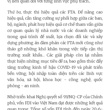
vị liên quan đối với từng lĩnh vực phụ trách...
Thứ ba
, thực thi hiệu quả các FTA. Để nâng cao
hiệu quả, cần tăng cường sự phối hợp giữa các ban,
bộ, ngành; phát huy hiệu quả cơ chế tham vấn giữa
cơ quan quản lý nhà nước và các doanh nghiệp
trong quá trình đề xuất, lựa chọn đối tác và xây
dựng phương án đàm phán các FTA mới cũng như
tháo gỡ những khó khăn trong việc tiếp cận thị
trường xuất khẩu… Các giải pháp còn lại nhằm
thực hiện những mục tiêu đề ra, bao gồm thúc đẩy
tăng trưởng kinh tế hậu COVID-19 và phát triển
bền vững; hội nhập toàn diện trên các lĩnh vực
văn hóa, xã hội, khoa học - công nghệ, quốc
phòng - an ninh.
Nhờ triển khai Nghị quyết số 93/NQ-CP của Chính
phủ, vốn FDI vào Việt Nam đạt được những kết quả
quan trọng. Tổng số vốn FDI tính đến ngày 20-6-