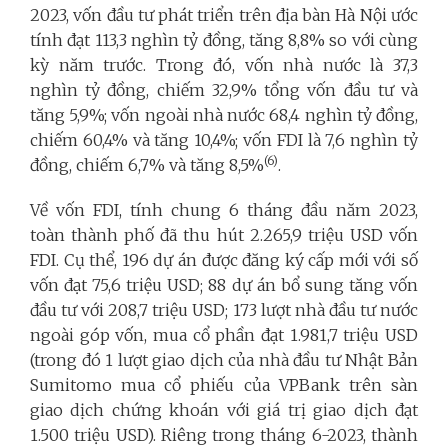
2023, vốn đầu tư phát triển trên địa bàn Hà Nội ước
tính đạt 113,3 nghìn tỷ đồng, tăng 8,8% so với cùng
kỳ năm trước. Trong đó, vốn nhà nước là 37,3
nghìn tỷ đồng, chiếm 32,9% tổng vốn đầu tư và
tăng 5,9%; vốn ngoài nhà nước 68,4 nghìn tỷ đồng,
chiếm 60,4% và tăng 10,4%; vốn FDI là 7,6 nghìn tỷ
(6)
đồng, chiếm 6,7% và tăng 8,5%
.
Về vốn FDI, tính chung 6 tháng đầu năm 2023,
toàn thành phố đã thu hút 2.265,9 triệu USD vốn
FDI. Cụ thể, 196 dự án được đăng ký cấp mới với số
vốn đạt 75,6 triệu USD; 88 dự án bổ sung tăng vốn
đầu tư với 208,7 triệu USD; 173 lượt nhà đầu tư nước
ngoài góp vốn, mua cổ phần đạt 1.981,7 triệu USD
(trong đó 1 lượt giao dịch của nhà đầu tư Nhật Bản
Sumitomo mua cổ phiếu của VPBank trên sàn
giao dịch chứng khoán với giá trị giao dịch đạt
1.500 triệu USD). Riêng trong tháng 6-2023, thành