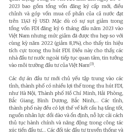
2023 bao gồm tổng vốn đăng ký cấp mới, điều
chỉnh và góp vốn mua cổ phần của cả nước đạt
trên 13,43 tỷ USD. Mặc dù có sự sụt giảm trong
tổng vốn FDI đăng ký 6 tháng đầu năm 2023 vào
Việt Nam nhưng mức giảm đã được thu hẹp so với
cùng kỳ năm 2022 (giảm 8,1%), cho thấy tín hiệu
tích cực trong thu hút FDI. Điều này cho thấy, các
nhà đầu tư nước ngoài tiếp tục quan tâm, tin tưởng
(3)
vào môi trường đầu tư của Việt Nam
.
Các dự án đầu tư mới chủ yếu tập trung vào các
tỉnh, thành phố có nhiều lợi thế trong thu hút FDI,
như Hà Nội, Thành phố Hồ Chí Minh, Hải Phòng,
Bắc Giang, Bình Dương, Bắc Ninh,… Các tỉnh,
thành phố này đều có lợi thế về kết cấu hạ tầng tốt,
nguồn nhân lực dồi dào và ổn định, nỗ lực cải cách
thủ tục hành chính và năng động trong công tác
xúc tiến đầu tư,… Các đối tác đầu tư truyền thống và