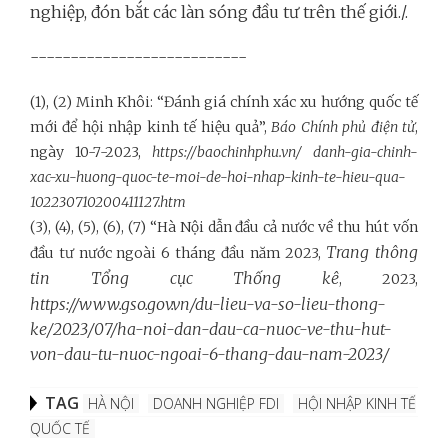
nghiệp, đón bắt các làn sóng đầu tư trên thế giới./.
---------------------------
(1), (2) Minh Khôi: “Đánh giá chính xác xu hướng quốc tế
mới để hội nhập kinh tế hiệu quả”,
Báo Chính phủ điện tử
,
ngày 10-7-2023,
https://baochinhphu.vn/ danh-gia-chinh-
xac-xu-huong-quoc-te-moi-de-hoi-nhap-kinh-te-hieu-qua-
102230710200411127.htm
(3), (4), (5), (6), (7) “Hà Nội dẫn đầu cả nước về thu hút vốn
Trang thông
đầu tư nước ngoài 6 tháng đầu năm 2023,
tin Tổng cục Thống kê
, 2023,
https://www.gso.gov.vn/du-lieu-va-so-lieu-thong-
ke/2023/07/ha-noi-dan-dau-ca-nuoc-ve-thu-hut-
von-dau-tu-nuoc-ngoai-6-thang-dau-nam-2023/
TAG
HÀ NỘI
DOANH NGHIỆP FDI
HỘI NHẬP KINH TẾ
QUỐC TẾ