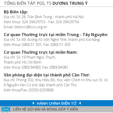
TỔNG BIÊN TẬP: PGS, TS
DƯƠNG TRUNG Ý
Bộ Biên tập:
Địa chỉ: Số 28, Trần Bình Trọng - thành phố Hà Nội
Điện thoại: 024 39429753 - Fax: 024 39429754
Email: bbttccs@tccs.org.vn
Cơ quan Thường trực tại miền Trung - Tây Nguyên:
Địa chỉ: Số 69, đường Xô Viết Nghệ Tĩnh, thành phố Đà Nẵng
Điện thoại: (080) 51 301; Fax: (080) 51 303
Cơ quan Thường trực tại miền Nam:
Địa chỉ: Số 19 Phạm Ngọc Thạch,
Thành phố Hồ Chí Minh
Điện thoại: (080) 84083; Fax: (080) 84081
Văn phòng đại diện tại thành phố Cần Thơ:
Địa chỉ: Phòng 302, Khu Hiệu Bộ, Học viện Chính trị Khu vực IV, số
6 Nguyễn Văn Cừ (nối dài), thành phố Cần Thơ
Điện thoại/Fax: (0292) 6250868
HÀNH CHÍNH ĐIỆN TỬ
LIÊN HỆ GỬI BÀI VÀ ĐÓNG GÓP Ý KIẾN