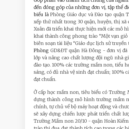
đến đóng góp của những đơn vị, tập thể điển
biểu là
Phòng Giáo dục và Đào tạo quận Th
xếp thứ nhất trong 30 quận, huyện, thị x
Xuân đã triển khai thực hiện mới các mô hì
khai thành công phong trào “Một vạn giỏ h
biên soạn tài liệu “Giáo dục lịch sử truy
Phòng
GD&ĐT quận Hà Đông - đơn vị đã t
lớp và nâng cao chất lượng đội ngũ nhà g
đào tạo. 100% các trường mầm non, tiểu h
sáng, có đủ nhà vệ sinh đạt chuẩn; 100% c
đạt chuẩn.
Ở cấp học mầm non, tiêu biểu có Trường M
dựng thành công mô hình trường mầm non
chính, tự chủ về bộ máy hoạt động và chư
sẽ xây dựng chiến lược phát triển chất 
Trường Mầm non 20/10 - quận Hoàn Kiếm c
trào thi đua, đạt thành tích cao trong các 