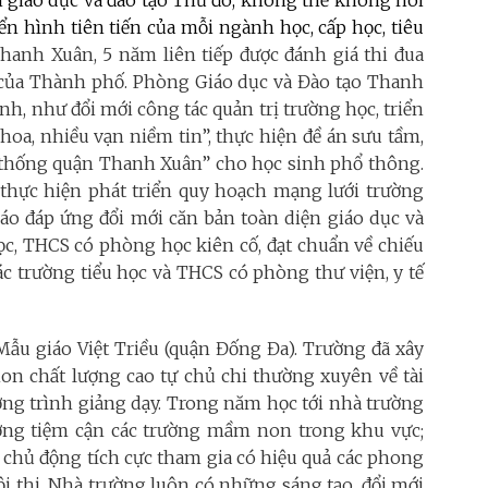
 hình tiên tiến của mỗi ngành học, cấp học, tiêu
anh Xuân, 5 năm liên tiếp được đánh giá thi đua
ã của Thành phố. Phòng Giáo dục và Đào tạo Thanh
nh, như đổi mới công tác quản trị trường học, triển
oa, nhiều vạn niềm tin”, thực hiện đề án sưu tầm,
ền thống quận Thanh Xuân” cho học sinh phổ thông.
hực hiện phát triển quy hoạch mạng lưới trường
iáo đáp ứng đổi mới căn bản toàn diện giáo dục và
ọc, THCS có phòng học kiên cố, đạt chuẩn về chiếu
ác trường tiểu học và THCS có phòng thư viện, y tế
ẫu giáo Việt Triều (quận Đống Đa). Trường đã xây
 chất lượng cao tự chủ chi thường xuyên về tài
ơng trình giảng dạy. Trong năm học tới nhà trường
lượng tiệm cận các trường mầm non trong khu vực;
hủ động tích cực tham gia có hiệu quả các phong
hội thi. Nhà trường luôn có những sáng tạo, đổi mới