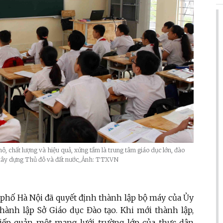
ô, chất lượng và hiệu quả, xứng tầm là trung tâm giáo dục lớn, đào
p xây dựng Thủ đô và đất nước_Ảnh: TTXVN
phố Hà Nội đã quyết định thành lập bộ máy của Ủy
hành lập Sở Giáo dục Đào tạo. Khi mới thành lập,
iếp quản một mạng lưới trường lớp của thực dân