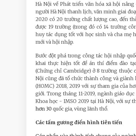
Hà Nội về Phát triển văn hóa xã hội nân
người Hà Nội thanh lịch, văn minh giai đo
2020 có 20 trường chất lượng cao, đến t
được 19 trường (trong đó có 14 trường cô
huy tác dụng tốt với học sinh và cha mẹ h
mới và hội nhập.
Bước đột phá trong công tác hội nhập quốc
khai thực hiện tốt đề án thí điểm đào 
(Chứng chỉ Cambridge) ở 8 trường thuộc 
Nội cũng đã tổ chức thành công và giành 
(HOMC) 2018, 2019 với sự tham gia của hơ
giới. Trong tháng 11-2019, ngành giáo dục
Khoa học - IMSO 2019 tại Hà Nội, với sự t
hơn 30
quốc gia, vùng lãnh thổ.
Các tấm gương điển hình tiên tiến
Góp phần vào thành tích chung của ngành