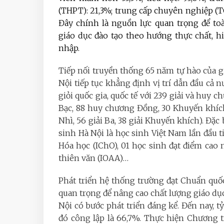
(THPT): 21,3%; trung cấp chuyên nghiệp (T
Đây chính là nguồn lực quan trọng để to
giáo dục đào tạo theo hướng thực chất, hi
nhập.
Tiếp nối truyền thống 65 năm tự hào của g
Nội tiếp tục khẳng định vị trí dẫn đầu cả n
giỏi quốc gia, quốc tế với 239 giải và huy
Bạc, 88 huy chương Đồng, 30 Khuyến khích);
Nhì, 56 giải Ba, 38 giải Khuyến khích). Đặc
sinh Hà Nội là học sinh Việt Nam lần đầu 
Hóa học (IChO), 01 học sinh đạt điểm cao 
thiên văn (IOAA)…
Phát triển hệ thống trường đạt Chuẩn quố
quan trọng để nâng cao chất lượng giáo d
Nội có bước phát triển đáng kể. Đến nay, t
đó công lập là 66,7%. Thực hiện Chương 