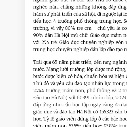
nghèo nàn, chẳng những không đáp ứng 
hãm sự phát triển của xã hội, đi ngược lại l
tiểu học, 4 trường phổ thông trung học. 
trường, vì vậy 80% trẻ em - chủ yếu là 
90% dân Hà Nội mù chữ. Giáo dục mầm no
với 254 trẻ. Giáo dục chuyên nghiệp vỏn
trung học chuyên nghiệp dân lập đào tạo m
Trải qua 65 năm phát triển, đến nay, ngàn
nước. Mạng lưới trường, lớp được mở rộng, 
bước được kiên cố hóa, chuẩn hóa và hiện
Thủ đô và yêu cầu đào tạo nhân lực trong 
2.744 trường mầm non, phổ thông và 2 tr
Đào tạo Hà Nội) với 60.391 nhóm lớp, 2.023
đáp ứng nhu cầu học tập ngày càng đa d
giáo dục và đào tạo Hà Nội có 155.323 cán 
học. Tỷ lệ giáo viên đứng lớp ở các bậc họ
viên mầm non 53,5%; tiểu học: 93,8%; tr