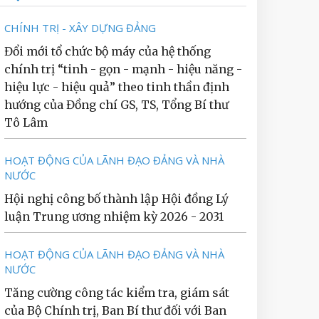
CHÍNH TRỊ - XÂY DỰNG ĐẢNG
Đổi mới tổ chức bộ máy của hệ thống
chính trị “tinh - gọn - mạnh - hiệu năng -
hiệu lực - hiệu quả” theo tinh thần định
hướng của Đồng chí GS, TS, Tổng Bí thư
Tô Lâm
HOẠT ĐỘNG CỦA LÃNH ĐẠO ĐẢNG VÀ NHÀ
NƯỚC
Hội nghị công bố thành lập Hội đồng Lý
luận Trung ương nhiệm kỳ 2026 - 2031
HOẠT ĐỘNG CỦA LÃNH ĐẠO ĐẢNG VÀ NHÀ
NƯỚC
Tăng cường công tác kiểm tra, giám sát
của Bộ Chính trị, Ban Bí thư đối với Ban