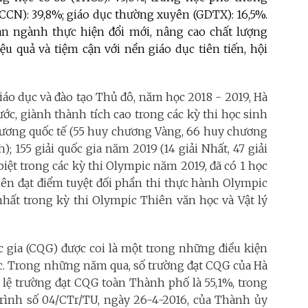
CCN): 39,8%; giáo dục thường xuyên (GDTX): 16,5%.
àn ngành thực hiện đổi mới, nâng cao chất lượng
ệu quả và tiệm cận với nền giáo dục tiên tiến, hội
iáo dục và đào tạo Thủ đô, năm học 2018 - 2019, Hà
ước, giành thành tích cao trong các kỳ thi học sinh
 chương quốc tế (55 huy chương Vàng, 66 huy chương
 155 giải quốc gia năm 2019 (14 giải Nhất, 47 giải
 biệt trong các kỳ thi Olympic năm 2019, đã có 1 học
tiên đạt điểm tuyệt đối phần thi thực hành Olympic
nhất trong kỳ thi Olympic Thiên văn học và Vật lý
c gia (CQG) được coi là một trong những điều kiện
ục. Trong những năm qua, số trường đạt CQG của Hà
ỷ lệ trường đạt CQG toàn Thành phố là 55,1%, trong
trình số 04/CTr/TU, ngày 26-4-2016, của Thành ủy