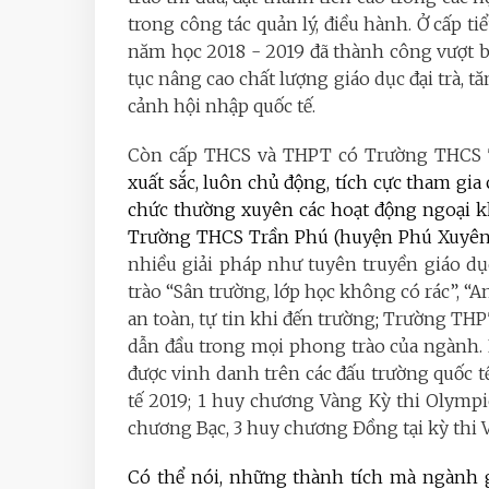
trong công tác quản lý, điều hành. Ở cấp t
năm học 2018 - 2019 đã thành công vượt b
tục nâng cao chất lượng giáo dục đại trà, 
cảnh hội nhập quốc tế.
Còn cấp THCS và THPT có Trường THCS 
xuất sắc, luôn chủ động, tích cực tham gia
chức thường xuyên các hoạt động ngoại khó
Trường THCS Trần Phú (huyện Phú Xuyê
nhiều giải pháp như tuyên truyền giáo dụ
trào “Sân trường, lớp học không có rác”, “An
an toàn, tự tin khi đến trường
;
Trường THPT
dẫn đầu trong mọi phong trào của ngành. 
được vinh danh trên các đấu trường quốc t
tế 2019; 1 huy chương Vàng Kỳ thi Olympi
chương Bạc, 3 huy chương Đồng tại kỳ thi V
Có thể nói, những thành tích mà ngành g