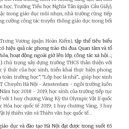
iểu học, Trường Tiểu học Nghĩa Tân (quận Cầu Giấy),
ậc trong giáo dục mũi nhọn, nhà trường cũng tiếp
tăng cường công tác truyền thông giáo dục trong bối
Trưng Vương (quận Hoàn Kiếm),
tập thể tiêu biểu
 có hiệu quả các phong trào thi đua
.
Quan tâm và tổ
a, hoạt động ngoài giờ lên lớp, công tác xã hội…;
n)
chú trọng xây dựng trường THCS thân thiện với
c ý thức của học sinh, triển khai thực hiện phong
 toàn trường học”, “Lớp học là nhà”.... giúp học sinh
 Chuyên Hà Nội - Amsterdam - ngôi trường luôn
Năm học 2018 - 2019, học sinh của trường tiếp tục
ế với 1 huy chương Vàng Kỳ thi Olympic Vật lí quốc
c Hóa học quốc tế 2019; 1 huy chương Vàng, 3 huy
ật lý thiên văn và Thiên văn học quốc tế…
iáo dục và đào tạo Hà Nội đạt được trong suốt 65