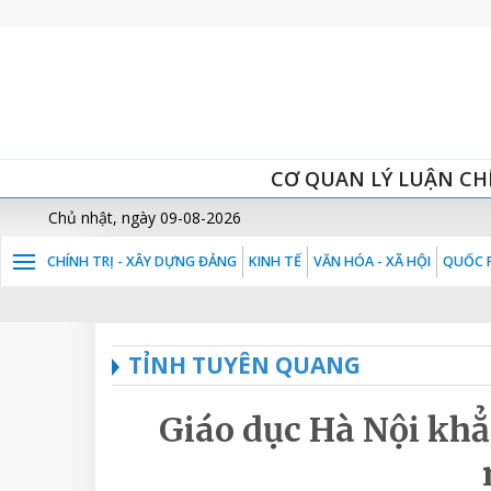
CƠ QUAN LÝ LUẬN CH
Chủ nhật, ngày 09-08-2026
CHÍNH TRỊ - XÂY DỰNG ĐẢNG
KINH TẾ
VĂN HÓA - XÃ HỘI
QUỐC P
TỈNH TUYÊN QUANG
Giáo dục Hà Nội khẳn