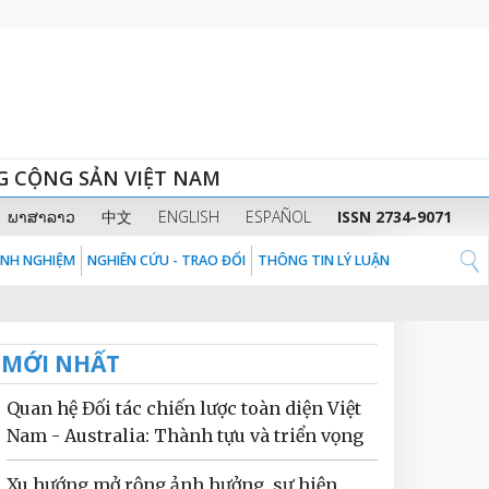
G CỘNG SẢN VIỆT NAM
ພາສາລາວ
中文
ENGLISH
ESPAÑOL
ISSN 2734-9071
KINH NGHIỆM
NGHIÊN CỨU - TRAO ĐỔI
THÔNG TIN LÝ LUẬN
MỚI NHẤT
Quan hệ Đối tác chiến lược toàn diện Việt
Nam - Australia: Thành tựu và triển vọng
Xu hướng mở rộng ảnh hưởng, sự hiện