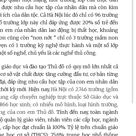
được nhu cầu học tập của nhân dân mà còn kìm
ợi ích của dân tộc. Cả Hà Nội lúc đó chỉ có 96 trường
Số trường lớp này chỉ đáp ứng được 20% số trẻ đến
con em của nhân dân lao động bị thất học, khoảng
n cũng còn “non nớt ” chỉ có 3 trường mầm non
 vẹn có 1 trường kỹ nghệ thực hành và một số lớp
ột số nghề, chủ yếu là các nghề thủ công.
h giáo dục và đào tạo Thủ đô có quy mô lớn nhất cả
cơ sở vật chất được tăng cường đầu tư, cơ bản từng
 đại, đáp ứng nhu cầu học tập của con em nhân dân
thời kỳ mới. Hiện nay,
Hà Nội có 2.746 trường (gồm
ung cấp chuyên nghiệp trực thuộc Sở Giáo dục và
.866 học sinh; có nhiều mô hình, loại hình trường,
ạng của con em Thủ đô.
Tính đến nay, toàn ngành
bộ quản lý, giáo viên, nhân viên các cấp học, ngành
c, cấp học đạt chuẩn là 100%. Tỷ lệ trên chuẩn giáo
ung học cơ sở (THCS): 75,6%; trung học phổ thông