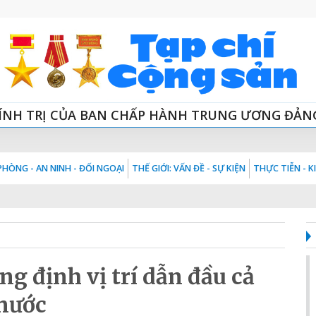
ÍNH TRỊ CỦA BAN CHẤP HÀNH TRUNG ƯƠNG ĐẢN
HÒNG - AN NINH - ĐỐI NGOẠI
THẾ GIỚI: VẤN ĐỀ - SỰ KIỆN
THỰC TIỄN - 
g định vị trí dẫn đầu cả
nước