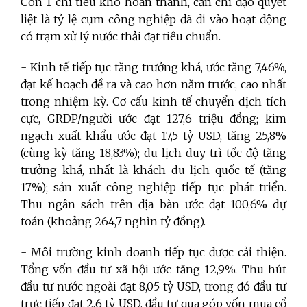
Còn 1 chỉ tiêu khó hoàn thành, cần chỉ đạo quyết
liệt là tỷ lệ cụm công nghiệp đã đi vào hoạt động
có trạm xử lý nước thải đạt tiêu chuẩn.
- Kinh tế tiếp tục tăng trưởng khá, ước tăng 7,46%,
đạt kế hoạch đề ra và cao hơn năm trước, cao nhất
trong nhiệm kỳ. Cơ cấu kinh tế chuyển dịch tích
cực, GRDP/người ước đạt 127,6 triệu đồng; kim
ngạch xuất khẩu ước đạt 17,5 tỷ USD, tăng 25,8%
(cùng kỳ tăng 18,83%); du lịch duy trì tốc độ tăng
trưởng khá, nhất là khách du lịch quốc tế (tăng
17%); sản xuất công nghiệp tiếp tục phát triển.
Thu ngân sách trên địa bàn ước đạt 100,6% dự
toán (khoảng 264,7 nghìn tỷ đồng).
- Môi trường kinh doanh tiếp tục được cải thiện.
Tổng vốn đầu tư xã hội ước tăng 12,9%. Thu hút
đầu tư nước ngoài đạt 8,05 tỷ USD, trong đó đầu tư
trực tiếp đạt 2,6 tỷ USD, đầu tư qua góp vốn mua cổ