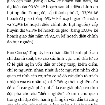
giao đến nay (bằng 80,4% kế hoạch đầu năm) và
dự kiến đạt 90,6% kế hoạch sau khi điều chỉnh do
hụt nguồn. Trong đó, cấp thành phố đạt 73,9% kế
hoạch đã giao (bằng 69,7% kế hoạch giao đầu năm
và 85,9% kế hoạch điều chỉnh do hụt nguồn); cấp
huyện đạt 92,3% kế hoạch đã giao (bằng 103,3% kế
hoạch giao đầu năm và 92,3% kế hoạch điều chỉnh
do hụt nguồn).
Ban Cán sự đảng Ủy ban nhân dân Thành phố cần
chỉ đạo rà soát, báo cáo các lĩnh vực, chủ đầu tư có
tỷ lệ giải ngân vốn đầu tư công thấp; kiểm điểm,
chỉ rõ nguyên nhân, nhất là các nguyên nhân chủ
quan có tính căn cơ; trên cơ sở đó xác định rõ trách
nhiệm của cá nhân, tập thể. Đồng thời, nghiên cứu
đề xuất các giải pháp, nhất là các giải pháp có tính
đột phá cho các “điểm nghẽn” có tính chủ quan
trong chỉ đạo điều hành giải ngân vốn đầu tư công