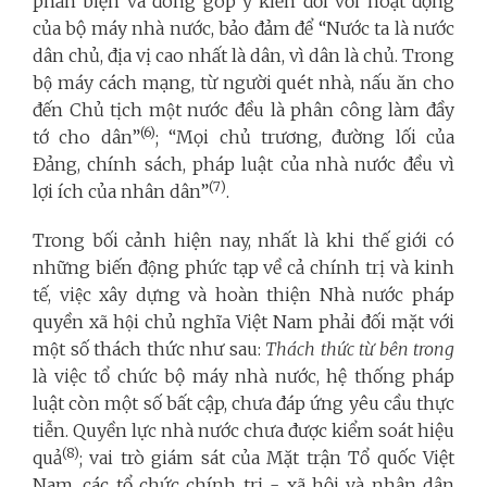
phản biện và đóng góp ý kiến đối với hoạt động
của bộ máy nhà nước, bảo đảm để “Nước ta là nước
dân chủ, địa vị cao nhất là dân, vì dân là chủ. Trong
bộ máy cách mạng, từ người quét nhà, nấu ăn cho
đến Chủ tịch một nước đều là phân công làm đầy
(6)
tớ cho dân”
; “Mọi chủ trương, đường lối của
Đảng, chính sách, pháp luật của nhà nước đều vì
(7)
lợi ích của nhân dân”
.
Trong bối cảnh hiện nay, nhất là khi thế giới có
những biến động phức tạp về cả chính trị và kinh
tế, việc xây dựng và hoàn thiện Nhà nước pháp
quyền xã hội chủ nghĩa Việt Nam phải đối mặt với
một số thách thức như sau:
Thách thức từ bên trong
là việc tổ chức bộ máy nhà nước, hệ thống pháp
luật còn một số bất cập, chưa đáp ứng yêu cầu thực
tiễn. Quyền lực nhà nước chưa được kiểm soát hiệu
(8)
quả
; vai trò giám sát của Mặt trận Tổ quốc Việt
Nam, các tổ chức chính trị - xã hội và nhân dân