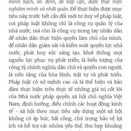
minh bạch, ổn định, dễ tiếp cận, được thực hiện
nghiêm minh và nhất quán.
Để thực hiện được mục
tiêu này, trước hết cần đổi mới tư duy về pháp luật,
coi pháp luật không chỉ là công cụ quản lý của
nhà nước, mà còn là công cụ trong tay nhân dân
để nhân dân thực hiện quyền làm chủ của mình,
để nhân dân giám sát và kiểm soát quyền lực nhà
nước, phát huy sức sáng tạo, khơi thông mọi
nguồn lực phục vụ phát triển; là biểu tượng của
công lý, chính nghĩa, dân chủ và quyền con người,
là nền tảng của hòa bình, trật tự và phát triển.
Pháp luật có sứ mệnh cao cả là thể hiện và bảo
đảm thực hiện trên thực tế những giá trị cốt lõi
của Nhà nước pháp quyền xã hội chủ nghĩa Việt
Nam, định hướng, điều chỉnh các hoạt động kinh
tế - xã hội theo mục tiêu xây dựng một xã hội
không có áp bức, bất công, chú trọng bảo vệ lợi
ích và hỗ trợ các nhóm yếu thế, thu hẹp khoảng