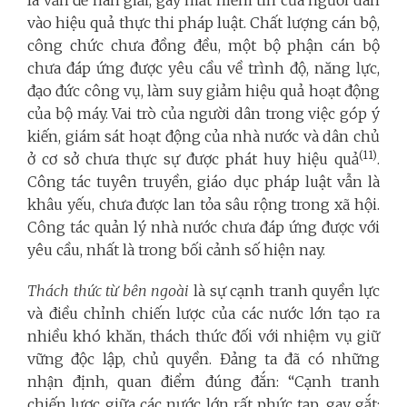
là vấn đề nan giải, gây mất niềm tin của người dân
vào hiệu quả thực thi pháp luật. Chất lượng cán bộ,
công chức chưa đồng đều, một bộ phận cán bộ
chưa đáp ứng được yêu cầu về trình độ, năng lực,
đạo đức công vụ, làm suy giảm hiệu quả hoạt động
của bộ máy. Vai trò của người dân trong việc góp ý
kiến, giám sát hoạt động của nhà nước và dân chủ
(11)
ở cơ sở chưa thực sự được phát huy hiệu quả
.
Công tác tuyên truyền, giáo dục pháp luật vẫn là
khâu yếu, chưa được lan tỏa sâu rộng trong xã hội.
Công tác quản lý nhà nước chưa đáp ứng được với
yêu cầu, nhất là trong bối cảnh số hiện nay.
Thách thức từ bên ngoài
là sự cạnh tranh quyền lực
và điều chỉnh chiến lược của các nước lớn tạo ra
nhiều khó khăn, thách thức đối với nhiệm vụ giữ
vững độc lập, chủ quyền. Đảng ta đã có những
nhận định, quan điểm đúng đắn: “Cạnh tranh
chiến lược giữa các nước lớn rất phức tạp, gay gắt;