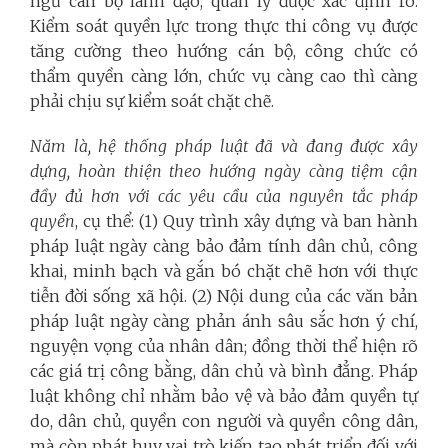
ngũ cán bộ lãnh đạo, quản lý được xác định rõ.
Kiểm soát quyền lực trong thực thi công vụ được
tăng cường theo hướng cán bộ, công chức có
thẩm quyền càng lớn, chức vụ càng cao thì càng
phải chịu sự kiểm soát chặt chẽ.
Năm là, hệ thống pháp luật đã và đang được xây
dựng, hoàn thiện theo hướng ngày càng tiệm cận
đầy đủ hơn với các yêu cầu của nguyên tắc pháp
quyền
, cụ thể: (1) Quy trình xây dựng và ban hành
pháp luật ngày càng bảo đảm tính dân chủ, công
khai, minh bạch và gắn bó chặt chẽ hơn với thực
tiễn đời sống xã hội. (2) Nội dung của các văn bản
pháp luật ngày càng phản ánh sâu sắc hơn ý chí,
nguyện vọng của nhân dân; đồng thời thể hiện rõ
các giá trị công bằng, dân chủ và bình đẳng. Pháp
luật không chỉ nhằm bảo vệ và bảo đảm quyền tự
do, dân chủ, quyền con người và quyền công dân,
mà còn phát huy vai trò kiến tạo phát triển đối với