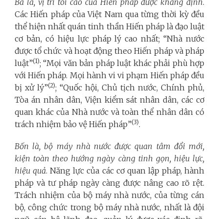
Ba là, vị trí tối cao của Hiến pháp được khẳng định
.
Các Hiến pháp của Việt Nam qua từng thời kỳ đều
thể hiện nhất quán tinh thần Hiến pháp là đạo luật
cơ bản, có hiệu lực pháp lý cao nhất; “Nhà nước
được tổ chức và hoạt động theo Hiến pháp và pháp
(1)
luật”
; “Mọi văn bản pháp luật khác phải phù hợp
với Hiến pháp. Mọi hành vi vi phạm Hiến pháp đều
(2)
bị xử lý”
; “Quốc hội, Chủ tịch nước, Chính phủ,
Tòa án nhân dân, Viện kiểm sát nhân dân, các cơ
quan khác của Nhà nước và toàn thể nhân dân có
(3)
trách nhiệm bảo vệ Hiến pháp”
.
Bốn là, bộ máy nhà nước được quan tâm đổi mới,
kiện toàn theo hướng ngày càng tinh gọn, hiệu lực,
hiệu quả
. Năng lực của các cơ quan lập pháp, hành
pháp và tư pháp ngày càng được nâng cao rõ rệt.
Trách nhiệm của bộ máy nhà nước, của từng cán
bộ, công chức trong bộ máy nhà nước, nhất là đội