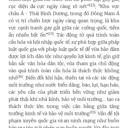
(12)
cục diện đa cực ngày càng rõ nét”
; “Khu vực
châu Á - Thái Bình Dương, trong đó Đông Nam Á
có vị trí chiến lược ngày càng quan trọng, là khu
vực cạnh tranh gay gắt giữa các cường quốc, tiềm
(13)
ẩn nhiều bất ổn”
. Tác động từ quá trình toàn
cầu hóa và hội nhập quốc tế, sự phù hợp giữa pháp
luật quốc gia với pháp luật quốc tế để vừa bảo đảm
được lợi ích dân tộc như quyền lợi kinh tế, gìn giữ
bản sắc văn hóa dân tộc, vừa tham gia chủ động
vào quá trình toàn cầu hóa là thách thức không
(14)
nhỏ
. Biến đổi khí hậu, thiên tai và các tác động
môi trường như nước biển dâng, bão, lụt, hạn hán,
các yêu cầu của phát triển bền vững như giảm
phát thải khí nhà kính, bảo vệ môi trường… tạo ra
thách thức lớn trong việc cân bằng giữa tăng
(15)
trưởng kinh tế và bảo vệ môi trường
. Vấn đề tội
phạm xuyên quốc gia và an ninh mạng như buôn
bán ma túy trái phép, nạn buôn người, lừa đảo trực