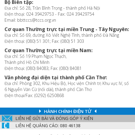
Bộ Biên tập:
Địa chỉ: Số 28, Trần Bình Trọng - thành phố Hà Nội
Điện thoại: 024 39429753 - Fax: 024 39429754
Email: bbttccs@tccs.org.vn
Cơ quan Thường trực tại miền Trung - Tây Nguyên:
Địa chỉ: Số 69, đường Xô Viết Nghệ Tĩnh, thành phố Đà Nẵng
Điện thoại: (080) 51 301; Fax: (080) 51 303
Cơ quan Thường trực tại miền Nam:
Địa chỉ: Số 19 Phạm Ngọc Thạch,
Thành phố Hồ Chí Minh
Điện thoại: (080) 84083; Fax: (080) 84081
Văn phòng đại diện tại thành phố Cần Thơ:
Địa chỉ: Phòng 302, Khu Hiệu Bộ, Học viện Chính trị Khu vực IV, số
6 Nguyễn Văn Cừ (nối dài), thành phố Cần Thơ
Điện thoại/Fax: (0292) 6250868
HÀNH CHÍNH ĐIỆN TỬ
LIÊN HỆ GỬI BÀI VÀ ĐÓNG GÓP Ý KIẾN
LIÊN HỆ QUẢNG CÁO: 080 46138