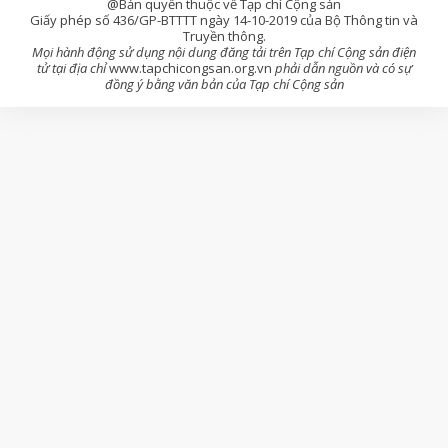
@Bản quyền thuộc về Tạp chí Cộng sản
Giấy phép số 436/GP-BTTTT ngày 14-10-2019 của Bộ Thông tin và
Truyền thông.
Mọi hành động sử dụng nội dung đăng tải trên Tạp chí Cộng sản điện
tử tại địa chỉ
www.tapchicongsan.org.vn
phải dẫn nguồn và có sự
đồng ý bằng văn bản của Tạp chí Cộng sản