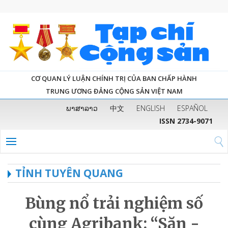
CƠ QUAN LÝ LUẬN CHÍNH TRỊ CỦA BAN CHẤP HÀNH
TRUNG ƯƠNG ĐẢNG CỘNG SẢN VIỆT NAM
ພາສາລາວ
中文
ENGLISH
ESPAÑOL
ISSN 2734-9071
TỈNH TUYÊN QUANG
Bùng nổ trải nghiệm số
cùng Agribank: “Săn -