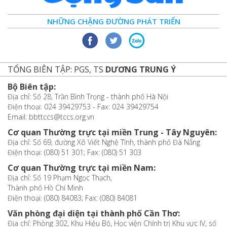
NHỮNG CHẶNG ĐƯỜNG PHÁT TRIỂN
TỔNG BIÊN TẬP: PGS, TS
DƯƠNG TRUNG Ý
Bộ Biên tập:
Địa chỉ: Số 28, Trần Bình Trọng - thành phố Hà Nội
Điện thoại: 024 39429753 - Fax: 024 39429754
Email: bbttccs@tccs.org.vn
Cơ quan Thường trực tại miền Trung - Tây Nguyên:
Địa chỉ: Số 69, đường Xô Viết Nghệ Tĩnh, thành phố Đà Nẵng
Điện thoại: (080) 51 301; Fax: (080) 51 303
Cơ quan Thường trực tại miền Nam:
Địa chỉ: Số 19 Phạm Ngọc Thạch,
Thành phố Hồ Chí Minh
Điện thoại: (080) 84083; Fax: (080) 84081
Văn phòng đại diện tại thành phố Cần Thơ:
Địa chỉ: Phòng 302, Khu Hiệu Bộ, Học viện Chính trị Khu vực IV, số