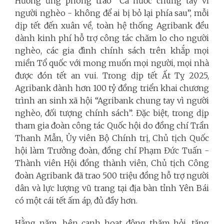
Hưởng ứng phong trào “Cả nước chung tay vì
người nghèo - không để ai bị bỏ lại phía sau”, mỗi
dịp tết đến xuân về, toàn hệ thống Agribank đều
dành kinh phí hỗ trợ công tác chăm lo cho người
nghèo, các gia đình chính sách trên khắp mọi
miền Tổ quốc với mong muốn mọi người, mọi nhà
được đón tết an vui. Trong dịp tết Ất Tỵ 2025,
Agribank dành hơn 100 tỷ đồng triển khai chương
trình an sinh xã hội “Agribank chung tay vì người
nghèo, đối tượng chính sách”. Đặc biệt, trong dịp
tham gia đoàn công tác Quốc hội do đồng chí Trần
Thanh Mẫn, Ủy viên Bộ Chính trị, Chủ tịch Quốc
hội làm Trưởng đoàn, đồng chí Phạm Đức Tuấn -
Thành viên Hội đồng thành viên, Chủ tịch Công
đoàn Agribank đã trao 500 triệu đồng hỗ trợ người
dân và lực lượng vũ trang tại địa bàn tỉnh Yên Bái
có một cái tết ấm áp, đủ đầy hơn.
Hằng năm, bên cạnh hoạt động thăm hỏi, tặng