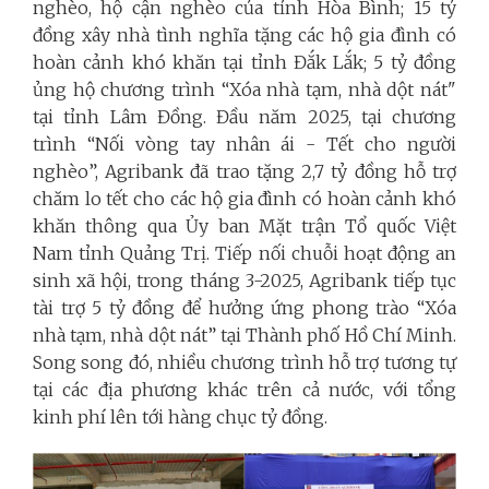
nghèo, hộ cận nghèo của tỉnh Hòa Bình; 15 tỷ
đồng xây nhà tình nghĩa tặng các hộ gia đình có
hoàn cảnh khó khăn tại tỉnh Đắk Lắk; 5 tỷ đồng
ủng hộ chương trình “Xóa nhà tạm, nhà dột nát"
tại tỉnh Lâm Đồng. Đầu năm 2025, tại chương
trình “Nối vòng tay nhân ái - Tết cho người
nghèo”, Agribank đã trao tặng 2,7 tỷ đồng hỗ trợ
chăm lo tết cho các hộ gia đình có hoàn cảnh khó
khăn thông qua Ủy ban Mặt trận Tổ quốc Việt
Nam tỉnh Quảng Trị. Tiếp nối chuỗi hoạt động an
sinh xã hội, trong tháng 3-2025, Agribank tiếp tục
tài trợ 5 tỷ đồng để hưởng ứng phong trào “Xóa
nhà tạm, nhà dột nát” tại Thành phố Hồ Chí Minh.
Song song đó, nhiều chương trình hỗ trợ tương tự
tại các địa phương khác trên cả nước, với tổng
kinh phí lên tới hàng chục tỷ đồng.