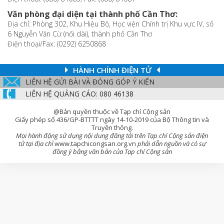
Văn phòng đại diện tại thành phố Cần Thơ:
Địa chỉ: Phòng 302, Khu Hiệu Bộ, Học viện Chính trị Khu vực IV, số
6 Nguyễn Văn Cừ (nối dài), thành phố Cần Thơ
Điện thoại/Fax: (0292) 6250868
HÀNH CHÍNH ĐIỆN TỬ
LIÊN HỆ GỬI BÀI VÀ ĐÓNG GÓP Ý KIẾN
LIÊN HỆ QUẢNG CÁO: 080 46138
@Bản quyền thuộc về Tạp chí Cộng sản
Giấy phép số 436/GP-BTTTT ngày 14-10-2019 của Bộ Thông tin và
Truyền thông.
Mọi hành động sử dụng nội dung đăng tải trên Tạp chí Cộng sản điện
tử tại địa chỉ
www.tapchicongsan.org.vn
phải dẫn nguồn và có sự
đồng ý bằng văn bản của Tạp chí Cộng sản