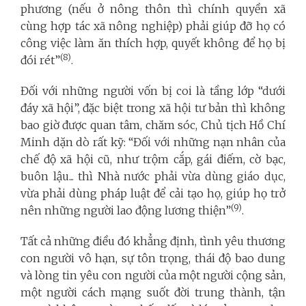
phương (nếu ở nông thôn thì chính quyền xã
cùng hợp tác xã nông nghiệp) phải giúp đỡ họ có
công việc làm ăn thích hợp, quyết không để họ bị
(8)
đói rét”
.
Đối với những người vốn bị coi là tầng lớp “dưới
đáy xã hội”, đặc biệt trong xã hội tư bản thì không
bao giờ được quan tâm, chăm sóc, Chủ tịch Hồ Chí
Minh dặn dò rất kỹ: “Đối với những nạn nhân của
chế độ xã hội cũ, như trộm cắp, gái điếm, cờ bạc,
buôn lậu... thì Nhà nước phải vừa dùng giáo dục,
vừa phải dùng pháp luật để cải tạo họ, giúp họ trở
(9)
nên những người lao động lương thiện”
.
Tất cả những điều đó khẳng định, tình yêu thương
con người vô hạn, sự tôn trọng, thái độ bao dung
và lòng tin yêu con người của một người cộng sản,
một người cách mạng suốt đời trung thành, tận