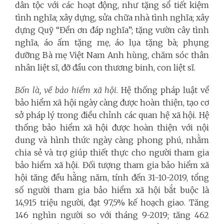
dân tộc với các hoạt động, như tặng sổ tiết kiệm
tình nghĩa; xây dựng, sửa chữa nhà tình nghĩa; xây
dựng Quỹ “Đền ơn đáp nghĩa”; tặng vườn cây tình
nghĩa, áo ấm tặng mẹ, áo lụa tặng bà; phụng
dưỡng Bà mẹ Việt Nam Anh hùng, chăm sóc thân
nhân liệt sĩ, đỡ đầu con thương binh, con liệt sĩ.
Bốn là, về bảo hiểm xã hội.
Hệ thống pháp luật về
bảo hiểm xã hội ngày càng được hoàn thiện, tạo cơ
sở pháp lý trong điều chỉnh các quan hệ xã hội. Hệ
thống bảo hiểm xã hội được hoàn thiện với nội
dung và hình thức ngày càng phong phú, nhằm
chia sẻ và trợ giúp thiết thực cho người tham gia
bảo hiểm xã hội.
Đối
tượng tham gia bảo hiểm xã
hội tăng đều hằng năm,
tính đến 31-10-2019, tổng
số người tham gia bảo hiểm xã hội bắt buộc là
14,915 triệu người, đạt 97,5% kế hoạch giao. Tăng
146 nghìn người so với tháng 9-2019; tăng 462