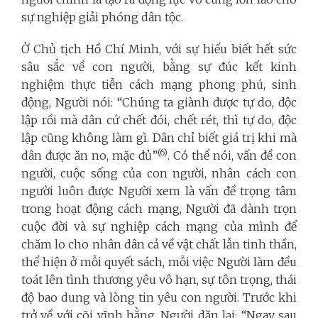
sự nghiệp giải phóng dân tộc.
Ở Chủ tịch Hồ Chí Minh, với sự hiểu biết hết sức
sâu sắc về con người, bằng sự đúc kết kinh
nghiệm thực tiễn cách mạng phong phú, sinh
động, Người nói: “Chúng ta giành được tự do, độc
lập rồi mà dân cứ chết đói, chết rét, thì tự do, độc
lập cũng không làm gì. Dân chỉ biết giá trị khi mà
(6)
dân được ăn no, mặc đủ”
. Có thể nói, vấn đề con
người, cuộc sống của con người, nhân cách con
người luôn được Người xem là vấn đề trọng tâm
trong hoạt động cách mạng, Người đã dành trọn
cuộc đời và sự nghiệp cách mạng của mình để
chăm lo cho nhân dân cả về vật chất lẫn tinh thần,
thể hiện ở mỗi quyết sách, mỗi việc Người làm đều
toát lên tình thương yêu vô hạn, sự tôn trọng, thái
độ bao dung và lòng tin yêu con người. Trước khi
trở về với cõi vĩnh hằng, Người dặn lại: “Ngay sau