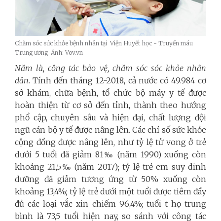
Chăm sóc sức khỏe bệnh nhân tại Viện Huyết học - Truyền máu
Trung ương_Ảnh: Vov.vn
Năm là,
công tác bảo vệ, chăm sóc sóc khỏe nhân
dân.
Tính đến tháng 12-2018, cả nước có 49.984 cơ
sở khám, chữa bệnh
, tổ chức bộ máy y tế được
hoàn thiện từ cơ sở đến tỉnh, thành theo hướng
phổ cập, chuyên sâu và hiện đại, chất lượng đội
ngũ cán bộ y tế được nâng lên. Các chỉ số sức khỏe
cộng đồng được nâng lên, như tỷ lệ tử vong ở trẻ
dưới 5 tuổi đã giảm 81‰ (năm 1990) xuống còn
khoảng 21,5‰ (năm 2017); tỷ lệ trẻ em suy dinh
dưỡng đã giảm tương ứng từ 50% xuống còn
khoảng 13,4%; tỷ lệ trẻ dưới một tuổi được tiêm đầy
đủ các loại vắc xin chiếm 96,4%; tuổi t họ trung
bình là 73,5 tuổi hiện nay, so sánh với công tác