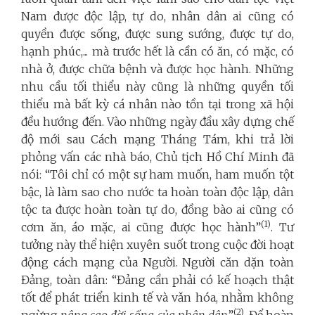
Nam được độc lập, tự do, nhân dân ai cũng có
quyền được sống, được sung sướng, được tự do,
hạnh phúc,... mà trước hết là cần có ăn, có mặc, có
nhà ở, được chữa bệnh và được học hành. Những
nhu cầu tối thiểu này cũng là những quyền tối
thiểu mà bất kỳ cá nhân nào tồn tại trong xã hội
đều hướng đến.
Vào những ngày đầu xây dựng chế
độ mới sau Cách mạng Tháng Tám, khi trả lời
phỏng vấn các nhà báo, Chủ tịch Hồ Chí Minh đã
nói: “Tôi chỉ có một sự ham muốn, ham muốn tột
bậc, là làm sao cho nước ta hoàn toàn độc lập, dân
tộc ta được hoàn toàn tự do, đồng bào ai cũng có
(1)
cơm ăn, áo mặc, ai cũng được học hành”
. Tư
tưởng này thể hiện xuyên suốt trong cuộc đời hoạt
động cách mạng của Người. Người
căn dặn toàn
Đảng, toàn dân: “Đảng cần phải có kế hoạch thật
tốt để phát triển kinh tế và vǎn hóa, nhằm không
(2)