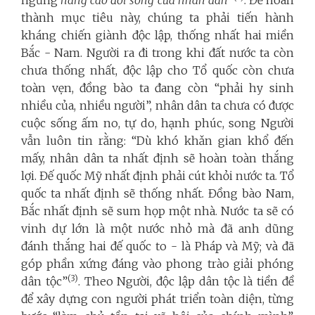
ngừng
nâng cao đời sống của nhân dân
”
. Để hoàn
thành mục tiêu này, chúng ta phải tiến hành
kháng chiến giành độc lập, thống nhất hai miền
Bắc - Nam. Người ra đi trong khi đất nước ta còn
chưa thống nhất, độc lập cho Tổ quốc còn chưa
toàn vẹn, đồng bào ta đang còn “phải hy sinh
nhiều của, nhiều người”, nhân dân ta chưa có được
cuộc sống ấm no, tự do, hạnh phúc, song Người
vẫn luôn tin rằng: “Dù khó khǎn gian khổ đến
mấy, nhân dân ta nhất định sẽ hoàn toàn thắng
lợi. Đế quốc Mỹ nhất định phải cút khỏi nước ta. Tổ
quốc ta nhất định sẽ thống nhất. Đồng bào Nam,
Bắc nhất định sẽ sum họp một nhà. Nước ta sẽ có
vinh dự lớn là một nước nhỏ mà đã anh dũng
đánh thắng hai đế quốc to - là Pháp và Mỹ; và đã
góp phần xứng đáng vào phong trào giải phóng
(3)
dân tộc”
. Theo Người, độc lập dân tộc là tiền đề
để xây dựng con người phát triển toàn diện, từng