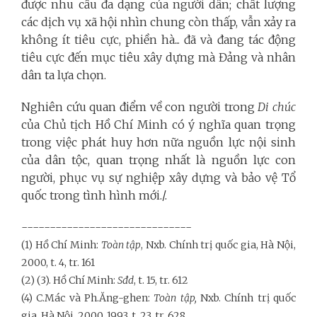
được nhu cầu đa dạng của người dân; chất lượng
các dịch vụ
xã hội nhìn chung còn thấp, vẫn xảy ra
không ít tiêu cực, phiền hà... đã và đang tác động
tiêu cực đến mục tiêu xây dựng mà Đảng và nhân
dân ta lựa chọn.
Nghiên cứu quan điểm về con người trong
Di chúc
của Chủ tịch Hồ Chí Minh có ý nghĩa quan trọng
trong việc phát huy hơn nữa nguồn lực nội sinh
của dân tộc, quan trọng nhất là nguồn lực con
người, phục vụ sự nghiệp xây dựng và bảo vệ Tổ
quốc trong tình hình mới
./.
------------------------------
(1)
Hồ Chí Minh:
Toàn tập
, Nxb. Chính trị quốc gia, Hà Nội,
2000, t. 4, tr. 161
(2) (3). Hồ Chí Minh:
Sđd
, t. 15, tr. 612
(4) C.Mác và Ph.Ăng-ghen:
Toàn tập,
Nxb. Chính trị quốc
gia, Hà Nội, 2000, 1993, t. 23, tr. 628