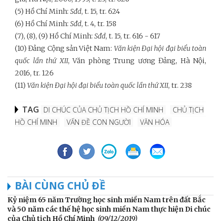
(5) Hồ Chí Minh:
Sđd
, t. 15, tr. 624
(6) Hồ Chí Minh:
Sđd
, t. 4, tr. 158
(7), (8), (9) Hồ Chí Minh:
Sđd
, t. 15, tr. 616 - 617
(10) Đảng Cộng sản Việt Nam:
Văn kiện Đại hội đại biểu toàn
quốc lần thứ XII
, Văn phòng Trung ương Đảng, Hà Nội,
2016, tr. 126
(11)
Văn kiện Đại hội đại biểu toàn quốc lần thứ XII
, tr. 238
TAG
DI CHÚC CỦA CHỦ TỊCH HỒ CHÍ MINH
CHỦ TỊCH
HỒ CHÍ MINH
VẤN ĐỀ CON NGƯỜI
VĂN HÓA
BÀI CÙNG CHỦ ĐỀ
Kỷ niệm 65 năm Trường học sinh miền Nam trên đất Bắc
và 50 năm các thế hệ học sinh miền Nam thực hiện Di chúc
của Chủ tịch Hồ Chí Minh
(09/12/2019)