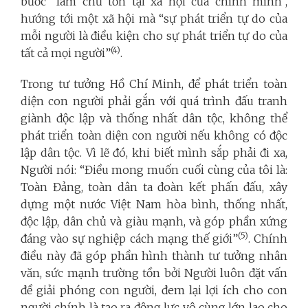
bước “làm chủ tồn tại xã hội của chính mình”,
hướng tới một xã hội mà “sự phát triển tự do của
mỗi người là điều kiện cho sự phát triển tự do của
(4)
tất cả mọi người”
.
Trong tư tưởng Hồ Chí Minh, để phát triển toàn
diện con người phải gắn với quá trình đấu tranh
giành độc lập và thống nhất dân tộc, không thể
phát triển toàn diện con người nếu không có độc
lập dân tộc. Vì lẽ đó, khi biết mình sắp phải đi xa,
Người nói: “Điều mong muốn cuối cùng của tôi là:
Toàn Đảng, toàn dân ta đoàn kết phấn đấu, xây
dựng một nước Việt Nam hòa bình, thống nhất,
độc lập, dân chủ và giàu mạnh, và góp phần xứng
(5)
đáng vào sự nghiệp cách mạng thế giới”
. Chính
điều này đã góp phần hình thành tư tưởng nhân
văn, sức mạnh trường tồn bởi Người luôn đặt vấn
đề giải phóng con người, đem lại lợi ích cho con
người chính là tạo ra động lực vô cùng lớn lao cho