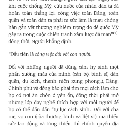
khi cuộc chống Mỹ, cứu nước của nhân dân ta đã
hoàn toàn thắng lợi, công việc toàn Đảng, toàn
quân và toàn dân ta phải ra sức làm là mau chóng
hàn gắn vết thương nghiêm trọng do đế quốc Mỹ
(7)
gây ra trong cuộc chiến tranh xâm lược dã man”
;
đồng thời, Người khẳng định:
“
Đầu tiên là
công việc đối với
con người.
Đối với những người đã dũng cảm hy sinh một
phần xương máu của mình (cán bộ, binh sĩ, dân
quân, du kích, thanh niên xung phong...), Đảng,
Chính phủ và đồng bào phải tìm mọi cách làm cho
họ có nơi ăn chốn ở yên ổn, đồng thời phải mở
những lớp dạy nghề thích hợp với mỗi người để
họ có thể dần dần “tự lực cách sinh... Đối với cha
mẹ, vợ con (của thương binh và liệt sĩ) mà thiếu
sức lao động và túng thiếu, thì chính quyền địa