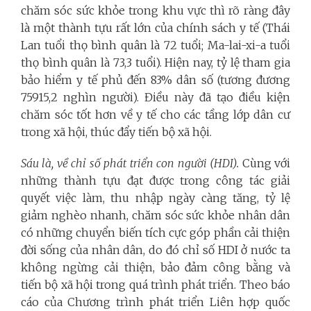
chăm sóc sức khỏe trong khu vực thì rõ ràng đây
là một thành tựu rất lớn của chính sách y tế (Thái
Lan tuổi thọ bình quân là 72 tuổi; Ma-lai-xi-a tuổi
thọ bình quân là 73,3 tuổi). Hiện nay, tỷ lệ tham gia
bảo hiểm y tế phủ đến 83% dân số (tương đương
75915,2 nghìn người). Điều này đã tạo điều kiện
chăm sóc tốt hơn về y tế cho các tầng lớp dân cư
trong xã hội, thúc đẩy tiến bộ xã hội.
Sáu là, về chỉ số phát triển con người (HDI).
Cùng với
những thành tựu đạt được trong công tác giải
quyết việc làm, thu nhập ngày càng tăng, tỷ lệ
giảm nghèo nhanh, chăm sóc sức khỏe nhân dân
có những chuyển biến tích cực góp phần cải thiện
đời sống của nhân dân, do đó chỉ số HDI ở nước ta
không ngừng cải thiện, bảo đảm công bằng và
tiến bộ xã hội trong quá trình phát triển. Theo báo
cáo của Chương trình phát triển Liên hợp quốc