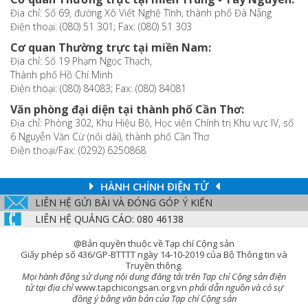
Địa chỉ: Số 69, đường Xô Viết Nghệ Tĩnh, thành phố Đà Nẵng
Điện thoại: (080) 51 301; Fax: (080) 51 303
Cơ quan Thường trực tại miền Nam:
Địa chỉ: Số 19 Phạm Ngọc Thạch,
Thành phố Hồ Chí Minh
Điện thoại: (080) 84083; Fax: (080) 84081
Văn phòng đại diện tại thành phố Cần Thơ:
Địa chỉ: Phòng 302, Khu Hiệu Bộ, Học viện Chính trị Khu vực IV, số
6 Nguyễn Văn Cừ (nối dài), thành phố Cần Thơ
Điện thoại/Fax: (0292) 6250868
HÀNH CHÍNH ĐIỆN TỬ
LIÊN HỆ GỬI BÀI VÀ ĐÓNG GÓP Ý KIẾN
LIÊN HỆ QUẢNG CÁO: 080 46138
@Bản quyền thuộc về Tạp chí Cộng sản
Giấy phép số 436/GP-BTTTT ngày 14-10-2019 của Bộ Thông tin và
Truyền thông.
Mọi hành động sử dụng nội dung đăng tải trên Tạp chí Cộng sản điện
tử tại địa chỉ
www.tapchicongsan.org.vn
phải dẫn nguồn và có sự
đồng ý bằng văn bản của Tạp chí Cộng sản