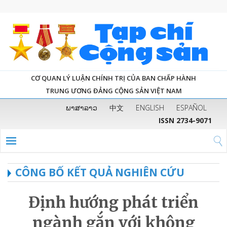
CƠ QUAN LÝ LUẬN CHÍNH TRỊ CỦA BAN CHẤP HÀNH
TRUNG ƯƠNG ĐẢNG CỘNG SẢN VIỆT NAM
ພາສາລາວ
中文
ENGLISH
ESPAÑOL
ISSN 2734-9071
CÔNG BỐ KẾT QUẢ NGHIÊN CỨU
Định hướng phát triển
ngành gắn với không