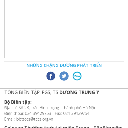
NHỮNG CHẶNG ĐƯỜNG PHÁT TRIỂN
TỔNG BIÊN TẬP: PGS, TS
DƯƠNG TRUNG Ý
Bộ Biên tập:
Địa chỉ: Số 28, Trần Bình Trọng - thành phố Hà Nội
Điện thoại: 024 39429753 - Fax: 024 39429754
Email: bbttccs@tccs.org.vn
Cơ quan Thường trực tại miền Trung - Tây Nguyên: