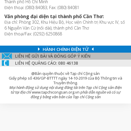
Thành phố Hồ Chí Minh
Điện thoại: (080) 84083; Fax: (080) 84081
Văn phòng đại diện tại thành phố Cần Thơ:
Địa chỉ: Phòng 302, Khu Hiệu Bộ, Học viện Chính trị Khu vực IV, số
6 Nguyễn Văn Cừ (nối dài), thành phố Cần Thơ
Điện thoại/Fax: (0292) 6250868
HÀNH CHÍNH ĐIỆN TỬ
LIÊN HỆ GỬI BÀI VÀ ĐÓNG GÓP Ý KIẾN
LIÊN HỆ QUẢNG CÁO: 080 46138
@Bản quyền thuộc về Tạp chí Cộng sản
Giấy phép số 436/GP-BTTTT ngày 14-10-2019 của Bộ Thông tin và
Truyền thông.
Mọi hành động sử dụng nội dung đăng tải trên Tạp chí Cộng sản điện
tử tại địa chỉ
www.tapchicongsan.org.vn
phải dẫn nguồn và có sự
đồng ý bằng văn bản của Tạp chí Cộng sản