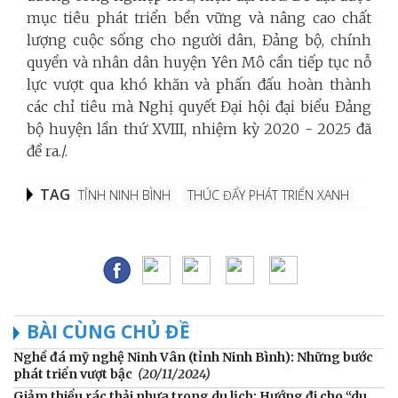
mục tiêu phát triển bền vững và nâng cao chất
lượng cuộc sống cho người dân, Đảng bộ, chính
quyền và nhân dân huyện Yên Mô cần tiếp tục nỗ
lực vượt qua khó khăn và phấn đấu hoàn thành
các chỉ tiêu mà Nghị quyết Đại hội đại biểu Đảng
bộ huyện lần thứ XVIII, nhiệm kỳ 2020 - 2025 đã
đề ra./.
TAG
TỈNH NINH BÌNH
THÚC ĐẨY PHÁT TRIỂN XANH
BÀI CÙNG CHỦ ĐỀ
Nghề đá mỹ nghệ Ninh Vân (tỉnh Ninh Bình): Những bước
phát triển vượt bậc
(20/11/2024)
Giảm thiểu rác thải nhựa trong du lịch: Hướng đi cho “du