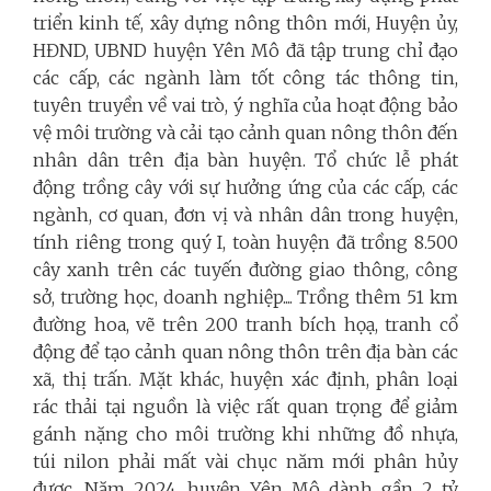
triển kinh tế, xây dựng nông thôn mới, Huyện ủy,
HĐND, UBND huyện Yên Mô đã tập trung chỉ đạo
các cấp, các ngành làm tốt công tác thông tin,
tuyên truyền về vai trò, ý nghĩa của hoạt động bảo
vệ môi trường và cải tạo cảnh quan nông thôn đến
nhân dân trên địa bàn huyện. Tổ chức lễ phát
động trồng cây với sự hưởng ứng của các cấp, các
ngành, cơ quan, đơn vị và nhân dân trong huyện,
tính riêng trong quý I, toàn huyện đã trồng 8.500
cây xanh trên các tuyến đường giao thông, công
sở, trường học, doanh nghiệp.... Trồng thêm 51 km
đường hoa, vẽ trên 200 tranh bích họạ, tranh cổ
động để tạo cảnh quan nông thôn trên địa bàn các
xã, thị trấn. Mặt khác, huyện xác định, phân loại
rác thải tại nguồn là việc rất quan trọng để giảm
gánh nặng cho môi trường khi những đồ nhựa,
túi nilon phải mất vài chục năm mới phân hủy
được. Năm 2024, huyện Yên Mô dành gần 2 tỷ