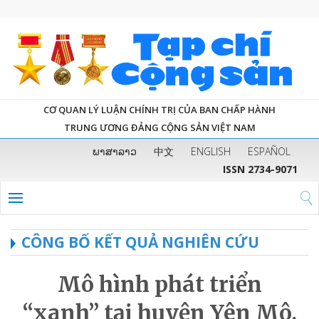
CƠ QUAN LÝ LUẬN CHÍNH TRỊ CỦA BAN CHẤP HÀNH
TRUNG ƯƠNG ĐẢNG CỘNG SẢN VIỆT NAM
ພາສາລາວ
中文
ENGLISH
ESPAÑOL
ISSN 2734-9071
CÔNG BỐ KẾT QUẢ NGHIÊN CỨU
Mô hình phát triển
“xanh” tại huyện Yên Mô,