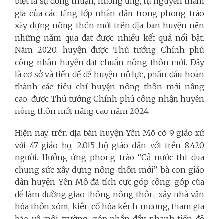
biệt là sự đồng thuận, hưởng ứng, tự nguyện tham
gia của các tầng lớp nhân dân trong phong trào
xây dựng nông thôn mới trên địa bàn huyện nên
những năm qua đạt được nhiều kết quả nổi bật.
Năm 2020, huyện được Thủ tướng Chính phủ
công nhận huyện đạt chuẩn nông thôn mới. Đây
là cơ sở và tiền đề để huyện nỗ lực, phấn đấu hoàn
thành các tiêu chí huyện nông thôn mới nâng
cao, được Thủ tướng Chính phủ công nhận huyện
nông thôn mới nâng cao năm 2024.
Hiện nay, trên địa bàn huyện Yên Mô có 9 giáo xứ
với 47 giáo họ, 2.015 hộ giáo dân với trên 8.420
người. Hưởng ứng phong trào “Cả nước thi đua
chung sức xây dựng nông thôn mới”, bà con giáo
dân huyện Yên Mô đã tích cực góp công, góp của
để làm đường giao thông nông thôn, xây nhà văn
hóa thôn xóm, kiên cố hóa kênh mương, tham gia
bảo vệ môi trường, góp phần đẩy nhanh tiến độ