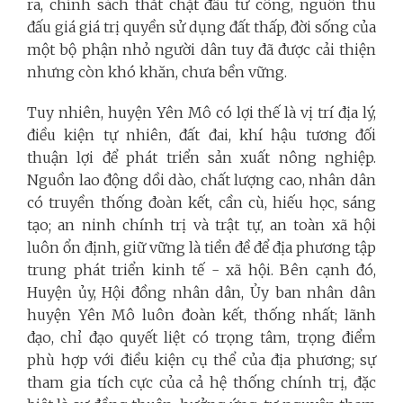
ra, chính sách thắt chặt đầu tư công, nguồn thu
đấu giá giá trị quyền sử dụng đất thấp, đời sống của
một bộ phận nhỏ người dân tuy đã được cải thiện
nhưng còn khó khăn, chưa bền vững.
Tuy nhiên, huyện Yên Mô có lợi thế là vị trí địa lý,
điều kiện tự nhiên, đất đai, khí hậu tương đối
thuận lợi để phát triển sản xuất nông nghiệp.
Nguồn lao động dồi dào, chất lượng cao, nhân dân
có truyền thống đoàn kết, cần cù, hiếu học, sáng
tạo; an ninh chính trị và trật tự, an toàn xã hội
luôn ổn định, giữ vững là tiền đề để địa phương tập
trung phát triển kinh tế - xã hội. Bên cạnh đó,
Huyện ủy, Hội đồng nhân dân, Ủy ban nhân dân
huyện Yên Mô luôn đoàn kết, thống nhất; lãnh
đạo, chỉ đạo quyết liệt có trọng tâm, trọng điểm
phù hợp với điều kiện cụ thể của địa phương; sự
tham gia tích cực của cả hệ thống chính trị, đặc