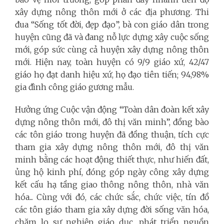
xây dựng nông thôn mới ở các địa phương. Thi
đua “Sống tốt đời, đẹp đạo”, bà con giáo dân trong
huyện cũng đã và đang nỗ lực dựng xây cuộc sống
mới, góp sức cùng cả huyện xây dựng nông thôn
mới. Hiện nay, toàn huyện có 9/9 giáo xứ, 42/47
giáo họ đạt danh hiệu xứ, họ đạo tiên tiến; 94,98%
gia đình công giáo gương mẫu.
Hưởng ứng Cuộc vận động “Toàn dân đoàn kết xây
dựng nông thôn mới, đô thị văn minh”, đồng bào
các tôn giáo trong huyện đã đồng thuận, tích cực
tham gia xây dựng nông thôn mới, đô thị văn
minh bằng các hoạt động thiết thực, như hiến đất,
ủng hộ kinh phí, đóng góp ngày công xây dựng
kết cấu hạ tầng giao thông nông thôn, nhà văn
hóa... Cùng với đó, các chức sắc, chức việc, tín đồ
các tôn giáo tham gia xây dựng đời sống văn hóa,
chăm lo sự nghiệp giáo dục, phát triển nguồn