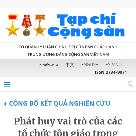
CƠ QUAN LÝ LUẬN CHÍNH TRỊ CỦA BAN CHẤP HÀNH
TRUNG ƯƠNG ĐẢNG CỘNG SẢN VIỆT NAM
ພາສາລາວ
中文
ENGLISH
ESPAÑOL
ISSN 2734-9071
CÔNG BỐ KẾT QUẢ NGHIÊN CỨU
Phát huy vai trò của các
tổ chức tôn giáo trong