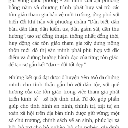
giữ vững quốc phòng - an ninh của địa phương
hằng năm và chương trình phát huy vai trò các
tôn giáo tham gia bảo vệ môi trường, ứng phó với
biến đổi khí hậu với phương châm “Dân biết, dân
bàn, dân làm, dân kiểm tra, dân giám sát, dân thụ
hưởng”, tạo sự đồng thuận, thống nhất; đồng thời,
huy động các tôn giáo tham gia xây dựng nông
thôn mới, đô thị văn minh phải phù hợp với đặc
điểm và đường hướng hành đạo của từng tôn giáo,
để tạo sự gắn kết “đạo - đời tốt đẹp”.
Những kết quả đạt được ở huyện Yên Mô đã chứng
minh cho tinh thần gắn bó với dân tộc, với quê
hương của các tôn giáo trong việc tham gia phát
triển kinh tế - xã hội tỉnh nhà. Từ đó, góp phần
giúp cho tình hình an ninh, chính trị, trật tự, an
toàn xã hội trên địa bàn tỉnh được giữ vững; một
số chủ trương, chính sách về an sinh, phúc lợi xã
hội, hỗ trợ cho hộ nghèo, hộ cận nghèo, gia đình