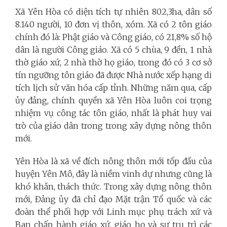
Xã Yên Hòa có diện tích tự nhiên 802,3ha, dân số
8.140 người, 10 đơn vị thôn, xóm. Xã có 2 tôn giáo
chính đó là: Phật giáo và Công giáo, có 21,8% số hộ
dân là người Công giáo. Xã có 5 chùa, 9 đền, 1 nhà
thờ giáo xứ, 2 nhà thờ họ giáo, trong đó có 3 cơ sở
tín ngưỡng tôn giáo đã được Nhà nước xếp hạng di
tích lịch sử văn hóa cấp tỉnh. Những năm qua, cấp
ủy đảng, chính quyền xã Yên Hòa luôn coi trọng
nhiệm vụ công tác tôn giáo, nhất là phát huy vai
trò của giáo dân trong trong xây dựng nông thôn
mới.
Yên Hòa là xã về đích nông thôn mới tốp đầu của
huyện Yên Mô, đây là niềm vinh dự nhưng cũng là
khó khǎn, thách thức. Trong xây dựng nông thôn
mới, Đảng ủy đã chỉ đạo Mặt trận Tổ quốc và các
đoàn thể phối hợp với Linh mục phụ trách xứ và
Ban chấp hành giáo xứ, giáo họ và sư trụ trì các