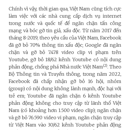
Chính vì vậy, thời gian qua, Việt Nam cũng tích cực
làm việc với các nhà cung cấp dịch vụ internet
trong nước và quốc tế để ngăn chặn tấn công
mạng và bóc gỡ tin giả, xấu độc. Từ năm 2017 đến
tháng 8-2019, theo yêu cầu của Việt Nam, Facebook
đã gỡ bỏ 70% thông tin xấu độc; Google đã ngăn
chặn và gỡ bỏ 7.478 video clip vi phạm trên
Youtube, gỡ bỏ 18/62 kênh Youtube có nội dung
(2)
phản động, chống phá Nhà nước Việt Nam
. Theo
Bộ Thông tin và Truyền thông, trong năm 2022,
Facebook đã chấp nhận gỡ bỏ 16 hội, nhóm
(group) có nội dung không lành mạnh, độc hại với
trẻ em; Youtube đã ngăn chặn 6 kênh Youtube
phản động không cho truy cập từ lãnh thổ Việt
Nam (có khoảng hơn 1.500 video clip); ngăn chặn
và gỡ bỏ 76.590 video vi phạm, ngăn chặn truy cập
từ Việt Nam vào 30/62 kênh Youtube phản động