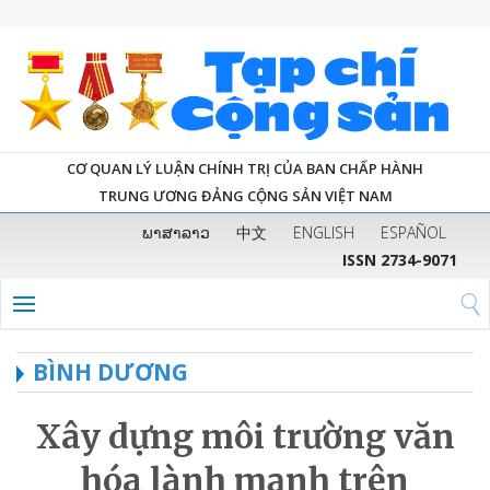
CƠ QUAN LÝ LUẬN CHÍNH TRỊ CỦA BAN CHẤP HÀNH
TRUNG ƯƠNG ĐẢNG CỘNG SẢN VIỆT NAM
ພາສາລາວ
中文
ENGLISH
ESPAÑOL
ISSN 2734-9071
BÌNH DƯƠNG
Xây dựng môi trường văn
hóa lành mạnh trên