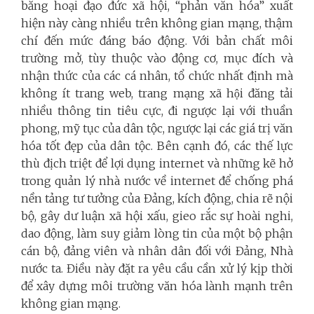
băng hoại đạo đức xã hội, “phản văn hóa” xuất
hiện này càng nhiều trên không gian mạng, thậm
chí đến mức đáng báo động. Với bản chất môi
trường mở, tùy thuộc vào động cơ, mục đích và
nhận thức của các cá nhân, tổ chức nhất định mà
không ít trang web, trang mạng xã hội đăng tải
nhiều thông tin tiêu cực, đi ngược lại với thuần
phong, mỹ tục của dân tộc, ngược lại các giá trị văn
hóa tốt đẹp của dân tộc. Bên cạnh đó, các thế lực
thù địch triệt để lợi dụng internet và những kẽ hở
trong quản lý nhà nước về internet để chống phá
nền tảng tư tưởng của Đảng, kích động, chia rẽ nội
bộ, gây dư luận xã hội xấu, gieo rắc sự hoài nghi,
dao động, làm suy giảm lòng tin của một bộ phận
cán bộ, đảng viên và nhân dân đối với Đảng, Nhà
nước ta. Điều này đặt ra yêu cầu cần xử lý kịp thời
để xây dựng môi trường văn hóa lành mạnh trên
không gian mạng.