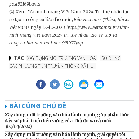
post521691.antd
(4) Xem: “An ninh mạng Việt Nam 2024: Trí tuệ nhân tạo
sẽ tạo ra công cụ lừa đảo mới”,
Báo Vietnam+ (Thông tấn xã
Việt Nam)
, ngày 12-12-2023,
https://www.vietnamplus.vn/an-
ninh-mang-viet-nam-2024-tri-tue-nhan-tao-se-tao-ra-
cong-cu-lua-dao-moi-post915077.vnp
TAG
XÂY DỰNG MÔI TRƯỜNG VĂN HÓA
SỬ DỤNG
CÁC PHƯƠNG TIỆN TRUYỀN THÔNG XÃ HỘI
BÀI CÙNG CHỦ ĐỀ
Xây dựng môi trường văn hóa lành mạnh, góp phần thúc
đẩy sự phát triển bền vững của Thủ đô và cả nước
(02/09/2024)
Xây dựng môi trường văn hóa lành mạnh, giải quyết tốt