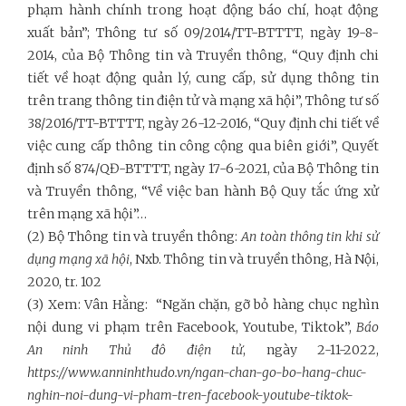
phạm hành chính trong hoạt động báo chí, hoạt động
xuất bản”; Thông tư số 09/2014/TT-BTTTT, ngày 19-8-
2014, của Bộ Thông tin và Truyền thông, “Quy định chi
tiết về hoạt động quản lý, cung cấp, sử dụng thông tin
trên trang thông tin điện tử và mạng xã hội”, Thông tư số
38/2016/TT-BTTTT, ngày 26-12-2016, “Quy định chi tiết về
việc cung cấp thông tin công cộng qua biên giới”, Quyết
định số 874/QĐ-BTTTT, ngày 17-6-2021, của Bộ Thông tin
và Truyền thông, “Về việc ban hành Bộ Quy tắc ứng xử
trên mạng xã hội”…
(2) Bộ Thông tin và truyền thông:
An toàn thông tin khi sử
dụng mạng xã hội
, Nxb. Thông tin và truyền thông, Hà Nội,
2020, tr. 102
(3) Xem: Vân Hằng: “Ngăn chặn, gỡ bỏ hàng chục nghìn
nội dung vi phạm trên Facebook, Youtube, Tiktok”,
Báo
An ninh Thủ đô điện tử
, ngày 2-11-2022,
https://www.anninhthudo.vn/ngan-chan-go-bo-hang-chuc-
nghin-noi-dung-vi-pham-tren-facebook-youtube-tiktok-