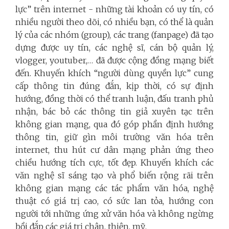
lực” trên internet - những tài khoản có uy tín, có
nhiều người theo dõi, có nhiều bạn, có thể là quản
lý của các nhóm (group), các trang (fanpage) đã tạo
dựng được uy tín, các nghệ sĩ, cán bộ quản lý,
vlogger, youtuber,… đã được cộng đồng mạng biết
đến. Khuyến khích “người dùng quyền lực” cung
cấp thông tin đúng đắn, kịp thời, có sự định
hướng, đồng thời có thể tranh luận, đấu tranh phủ
nhận, bác bỏ các thông tin giả xuyên tạc trên
không gian mạng, qua đó góp phần định hướng
thông tin, giữ gìn môi trường văn hóa trên
internet, thu hút cư dân mạng phản ứng theo
chiều hướng tích cực, tốt đẹp. Khuyến khích các
văn nghệ sĩ sáng tạo và phổ biến rộng rãi trên
không gian mạng các tác phẩm văn hóa, nghệ
thuật có giá trị cao, có sức lan tỏa, hướng con
người tới những ứng xử văn hóa và không ngừng
bồi đắp các giá trị chân, thiện, mỹ.