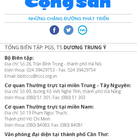
NHỮNG CHẶNG ĐƯỜNG PHÁT TRIỂN
TỔNG BIÊN TẬP: PGS, TS
DƯƠNG TRUNG Ý
Bộ Biên tập:
Địa chỉ: Số 28, Trần Bình Trọng - thành phố Hà Nội
Điện thoại: 024 39429753 - Fax: 024 39429754
Email: bbttccs@tccs.org.vn
Cơ quan Thường trực tại miền Trung - Tây Nguyên:
Địa chỉ: Số 69, đường Xô Viết Nghệ Tĩnh, thành phố Đà Nẵng
Điện thoại: (080) 51 301; Fax: (080) 51 303
Cơ quan Thường trực tại miền Nam:
Địa chỉ: Số 19 Phạm Ngọc Thạch,
Thành phố Hồ Chí Minh
Điện thoại: (080) 84083; Fax: (080) 84081
Văn phòng đại diện tại thành phố Cần Thơ: