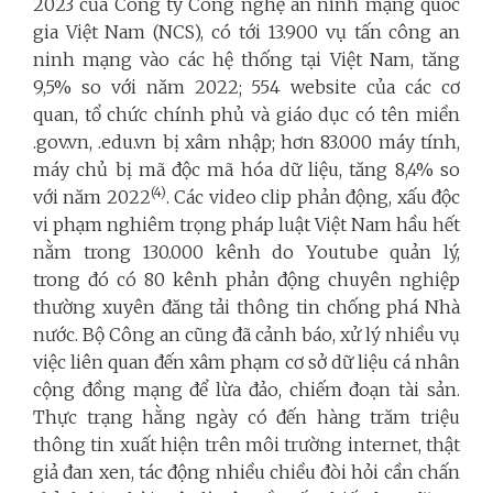
2023 của Công ty Công nghệ an ninh mạng quốc
gia Việt Nam (NCS), có tới 13.900 vụ tấn công an
ninh mạng vào các hệ thống tại Việt Nam, tăng
9,5% so với năm 2022; 554 website của các cơ
quan, tổ chức chính phủ và giáo dục có tên miền
.gov.vn, .edu.vn bị xâm nhập; hơn 83.000 máy tính,
máy chủ bị mã độc mã hóa dữ liệu, tăng 8,4% so
(4)
với năm 2022
. Các video clip phản động, xấu độc
vi phạm nghiêm trọng pháp luật Việt Nam hầu hết
nằm trong 130.000 kênh do Youtube quản lý,
trong đó có 80 kênh phản động chuyên nghiệp
thường xuyên đăng tải thông tin chống phá Nhà
nước. Bộ Công an cũng đã cảnh báo, xử lý nhiều vụ
việc liên quan đến xâm phạm cơ sở dữ liệu cá nhân
cộng đồng mạng để lừa đảo, chiếm đoạn tài sản.
Thực trạng hằng ngày có đến hàng trăm triệu
thông tin xuất hiện trên môi trường internet, thật
giả đan xen, tác động nhiều chiều đòi hỏi cần chấn