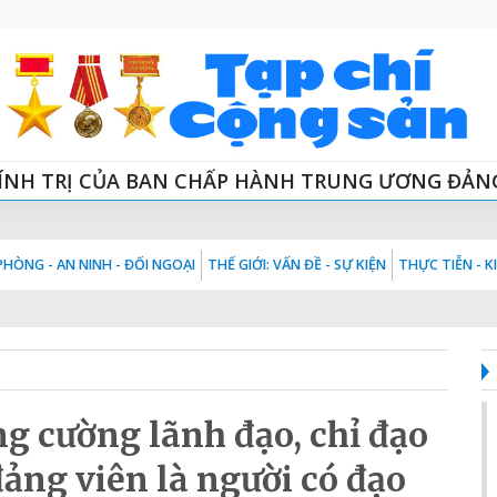
ÍNH TRỊ CỦA BAN CHẤP HÀNH TRUNG ƯƠNG ĐẢN
HÒNG - AN NINH - ĐỐI NGOẠI
THẾ GIỚI: VẤN ĐỀ - SỰ KIỆN
THỰC TIỄN - 
g cường lãnh đạo, chỉ đạo
đảng viên là người có đạo