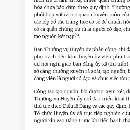
niên trẻ đi làm ăn xa, nhiều quần chúng
hóa chưa bảo đảm theo quy định, Thường
phối hợp với các cơ quan chuyên môn của
các lớp bổ túc trung học cơ sở để chuẩn h
có cả quần chúng ưu tú là người có đạo, ch
(5)
tạo nguồn kết nạp
.
Ban Thường vụ Huyện ủy phân công, chỉ đạ
phụ trách tiểu khu, huyện ủy viên phụ trá
dự hội nghị giao ban đảng ủy xã (thị trấn
sở đảng thường xuyên rà soát, tạo nguồn, b
đảng viên là người có đạo và chức việc tôn 
Công tác tạo nguồn, bồi dưỡng, xem xét, đ
Thường vụ Huyện ủy chỉ đạo triển khai th
thủ tục theo Điều lệ Đảng và các quy định
Tổ chức Huyện ủy đã trực tiếp nghiên cứu,
người xin vào Đảng trước khi tiến hành thẩm