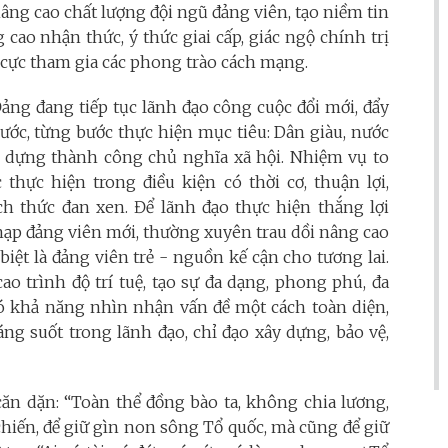
âng cao chất lượng đội ngũ đảng viên, tạo niềm tin
cao nhận thức, ý thức giai cấp, giác ngộ chính trị
 cực tham gia các phong trào cách mạng.
Đảng đang tiếp tục lãnh đạo công cuộc đổi mới, đẩy
ước, từng bước thực hiện mục tiêu: Dân giàu, nước
 dựng thành công chủ nghĩa xã hội. Nhiệm vụ to
thực hiện trong điều kiện có thời cơ, thuận lợi,
 thức đan xen. Để lãnh đạo thực hiện thắng lợi
nạp đảng viên mới, thường xuyên trau dồi nâng cao
 biệt là đảng viên trẻ - nguồn kế cận cho tương lai.
 trình độ trí tuệ, tạo sự đa dạng, phong phú, đa
có khả năng nhìn nhận vấn đề một cách toàn diện,
ng suốt trong lãnh đạo, chỉ đạo xây dựng, bảo vệ,
căn dặn: “Toàn thể đồng bào ta, không chia lương,
chiến, để giữ gìn non sông Tổ quốc, mà cũng để giữ