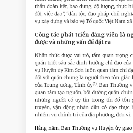
thần đoàn kết, bao dung, độ lượng, thực hi
đời, việc đạo”, “dân tộc, đạo pháp, chủ ng
vụ xây dựng và bảo vệ Tổ quốc Việt Nam xã 
Công tác phát triển đảng viên là n
được và những vấn đề đặt ra
Nhận thức được vai trò, tầm quan trọng c
quán triệt sâu sắc định hướng chỉ đạo c
vụ Huyện ủy Kim Sơn luôn quan tâm chỉ đạ
đối với quần chúng là người theo tôn giá
(4)
của Trung ương, Tỉnh ủy
. Ban Thường v
quan tâm tạo nguồn, bồi dưỡng quần chúng
những người có uy tín trong tín đồ tôn 
truyền, vận động nhân dân có đạo thực h
nhiệm vụ chính trị của địa phương, đơn vị.
Hằng năm, Ban Thường vụ Huyện ủy giao ch