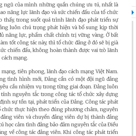
g ngũ của mình những quần chúng ưu tú, nhất là
o năng lực lãnh đạo và sức chiến đấu của tổ chức
 thấy, trong suốt quá trình lãnh đạo phát triển sự
Đảng luôn chú trọng phát hiện và bổ sung kịp thời
 năng lực, phẩm chất chính trị vững vàng. Ở bất
m tốt công tác này, thì tổ chức đảng ở đó sẽ bị già
à sức chiến đấu, không hoàn thành được vai trò lãnh
p cách mạng.
 mạng, tiên phong, lãnh đạo cách mạng Việt Nam.
ong tình hình mới, Đảng cần có một đội ngũ đảng
 yêu cầu nhiệm vụ trong từng giai đoạn. Đảng luôn
ó tính nguyên tắc trong công tác tổ chức xây dựng
định sự tồn tại, phát triển của Đảng. Công tác phát
 tổ chức thực hiện theo đúng phương châm, nguyên
p đảng viên và chuyển đảng viên dự bị thành đảng
 tú học cảm tình đảng bảo đảm nguyên tắc của Điều
ng về công tác đảng viên. Khi công tác phát triển