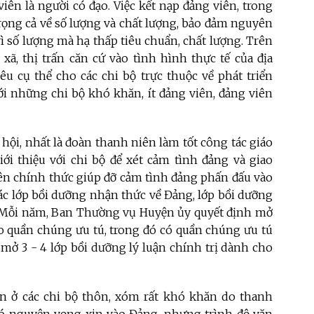
viên là người có đạo. Việc kết nạp đảng viên, trong
trọng cả về số lượng và chất lượng, bảo đảm nguyên
vì số lượng mà hạ thấp tiêu chuẩn, chất lượng. Trên
 xã, thị trấn căn cứ vào tình hình thực tế của địa
êu cụ thể cho các chi bộ trực thuộc về phát triển
ới những chi bộ khó khăn, ít đảng viên, đảng viên
 hội, nhất là đoàn thanh niên làm tốt công tác giáo
iới thiệu với chi bộ để xét cảm tình đảng và giao
ên chính thức giúp đỡ cảm tình đảng phấn đấu vào
ác lớp bồi dưỡng nhận thức về Đảng, lớp bồi dưỡng
i. Mỗi năm, Ban Thường vụ Huyện ủy quyết định mở
o quần chúng ưu tú, trong đó có quần chúng ưu tú
, mở 3 - 4 lớp bồi dưỡng lý luận chính trị dành cho
n ở các chi bộ thôn, xóm rất khó khăn do thanh