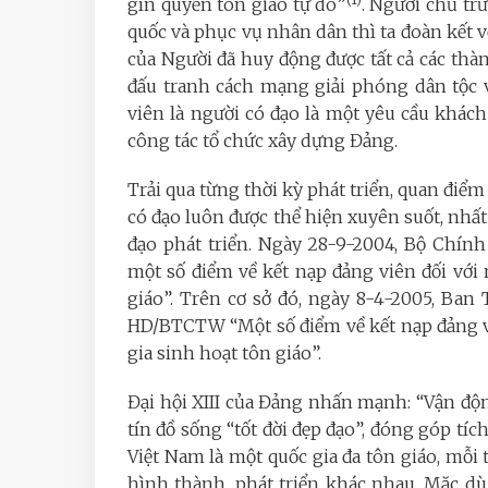
gìn quyền tôn giáo tự do”
. Người chủ trư
quốc và phục vụ nhân dân thì ta đoàn kết v
của Người đã huy động được tất cả các thà
đấu tranh cách mạng giải phóng dân tộc 
viên là người có đạo là một yêu cầu khác
công tác tổ chức xây dựng Đảng.
Trải qua từng thời kỳ phát triển, quan điểm
có đạo luôn được thể hiện xuyên suốt, nhất
đạo phát triển. Ngày 28-9-2004, Bộ Chín
một số điểm về kết nạp đảng viên đối với
giáo”. Trên cơ sở đó, ngày 8-4-2005, Ba
HD/BTCTW “Một số điểm về kết nạp đảng vi
gia sinh hoạt tôn giáo”.
Đại hội XIII của Đảng nhấn mạnh: “Vận động
tín đồ sống “tốt đời đẹp đạo”, đóng góp tí
Việt Nam là một quốc gia đa tôn giáo, mỗi tô
hình thành, phát triển khác nhau. Mặc dù