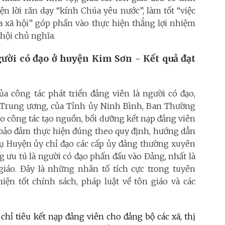
ện lời răn dạy “kính Chúa yêu nước”, làm tốt “việc
hĩa xã hội” góp phần vào thực hiện thắng lợi nhiệm
hội chủ nghĩa.
gười có đạo ở huyện Kim Sơn - Kết quả đạt
ủa công tác phát triển đảng viên là người có đạo,
ủa Trung ương, của Tỉnh ủy Ninh Bình, Ban Thường
o công tác tạo nguồn, bồi dưỡng kết nạp đảng viên
o bảo đảm thực hiện đúng theo quy định, hướng dẫn
ụ Huyện ủy chỉ đạo các cấp ủy đảng thường xuyên
 ưu tú là người có đạo phấn đấu vào Đảng, nhất là
giáo. Đây là những nhân tố tích cực trong tuyên
iện tốt chính sách, pháp luật về tôn giáo và các
ỉ tiêu kết nạp đảng viên cho đảng bộ các xã, thị