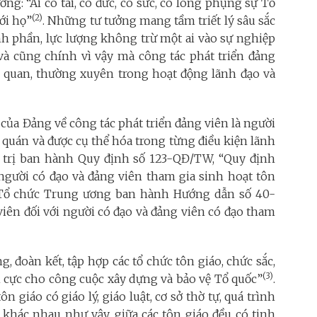
ơng: “Ai có tài, có đức, có sức, có lòng phụng sự Tổ
(2)
ới họ”
. Những tư tưởng mang tầm triết lý sâu sắc
nh phần, lực lượng không trừ một ai vào sự nghiệp
và cũng chính vì vậy mà công tác phát triển đảng
h quan, thường xuyên trong hoạt động lãnh đạo và
 của Đảng về công tác phát triển đảng viên là người
 quán và được cụ thể hóa trong từng điều kiện lãnh
h trị ban hành Quy định số 123-QĐ/TW, “Quy định
 người có đạo và đảng viên tham gia sinh hoạt tôn
n Tổ chức Trung ương ban hành Hướng dẫn số 40-
ên đối với người có đạo và đảng viên có đạo tham
, đoàn kết, tập hợp các tổ chức tôn giáo, chức sắc,
(3)
ch cực cho công cuộc xây dựng và bảo vệ Tổ quốc”
.
n giáo có giáo lý, giáo luật, cơ sở thờ tự, quá trình
 khác nhau như vậy, giữa các tôn giáo đều có tinh