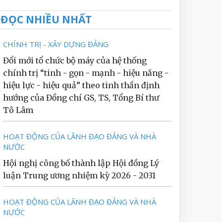
ĐỌC NHIỀU NHẤT
CHÍNH TRỊ - XÂY DỰNG ĐẢNG
Đổi mới tổ chức bộ máy của hệ thống
chính trị “tinh - gọn - mạnh - hiệu năng -
hiệu lực - hiệu quả” theo tinh thần định
hướng của Đồng chí GS, TS, Tổng Bí thư
Tô Lâm
HOẠT ĐỘNG CỦA LÃNH ĐẠO ĐẢNG VÀ NHÀ
NƯỚC
Hội nghị công bố thành lập Hội đồng Lý
luận Trung ương nhiệm kỳ 2026 - 2031
HOẠT ĐỘNG CỦA LÃNH ĐẠO ĐẢNG VÀ NHÀ
NƯỚC