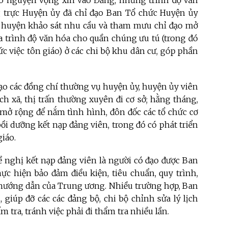
 có nguyện vọng xin vào Đảng, nhưng trình độ văn
 trực Huyện ủy đã chỉ đạo Ban Tổ chức Huyện ủy
 huyện khảo sát nhu cầu và tham mưu chỉ đạo mở
óa trình độ văn hóa cho quần chúng ưu tú (trong đó
ức việc tôn giáo) ở các chi bộ khu dân cư, góp phần
o các đồng chí thường vụ huyện ủy, huyện ủy viên
ch xã, thị trấn thường xuyên đi cơ sở; hằng tháng,
) mở rộng để nắm tình hình, đôn đốc các tổ chức cơ
ồi dưỡng kết nạp đảng viên, trong đó có phát triển
giáo.
ề nghị kết nạp đảng viên là người có đạo được Ban
ực hiện bảo đảm điều kiện, tiêu chuẩn, quy trình,
, hướng dẫn của Trung ương. Nhiều trường hợp, Ban
 giúp đỡ các các đảng bộ, chi bộ chỉnh sửa lý lịch
 tra, tránh việc phải đi thẩm tra nhiều lần.