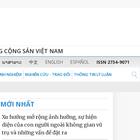
G CỘNG SẢN VIỆT NAM
ພາສາລາວ
中文
ENGLISH
ESPAÑOL
ISSN 2734-9071
KINH NGHIỆM
NGHIÊN CỨU - TRAO ĐỔI
THÔNG TIN LÝ LUẬN
MỚI NHẤT
Xu hướng mở rộng ảnh hưởng, sự hiện
diện của con người ngoài không gian vũ
trụ và những vấn đề đặt ra