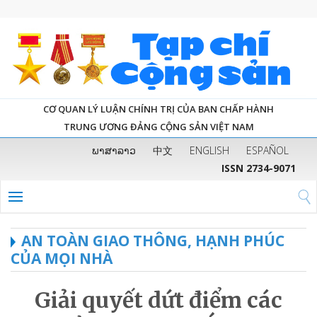
CƠ QUAN LÝ LUẬN CHÍNH TRỊ CỦA BAN CHẤP HÀNH
TRUNG ƯƠNG ĐẢNG CỘNG SẢN VIỆT NAM
ພາສາລາວ
中文
ENGLISH
ESPAÑOL
ISSN 2734-9071
AN TOÀN GIAO THÔNG, HẠNH PHÚC
CỦA MỌI NHÀ
Giải quyết dứt điểm các