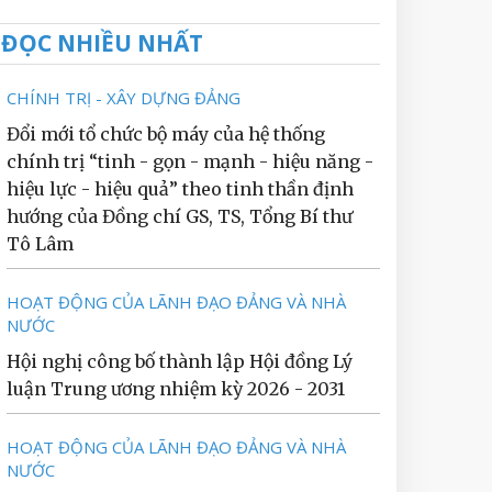
ĐỌC NHIỀU NHẤT
CHÍNH TRỊ - XÂY DỰNG ĐẢNG
Đổi mới tổ chức bộ máy của hệ thống
chính trị “tinh - gọn - mạnh - hiệu năng -
hiệu lực - hiệu quả” theo tinh thần định
hướng của Đồng chí GS, TS, Tổng Bí thư
Tô Lâm
HOẠT ĐỘNG CỦA LÃNH ĐẠO ĐẢNG VÀ NHÀ
NƯỚC
Hội nghị công bố thành lập Hội đồng Lý
luận Trung ương nhiệm kỳ 2026 - 2031
HOẠT ĐỘNG CỦA LÃNH ĐẠO ĐẢNG VÀ NHÀ
NƯỚC