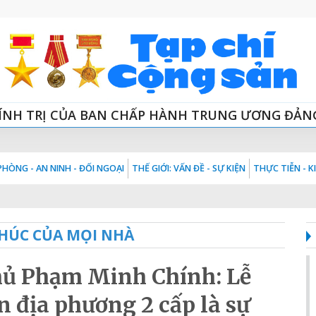
ÍNH TRỊ CỦA BAN CHẤP HÀNH TRUNG ƯƠNG ĐẢN
HÒNG - AN NINH - ĐỐI NGOẠI
THẾ GIỚI: VẤN ĐỀ - SỰ KIỆN
THỰC TIỄN - 
HÚC CỦA MỌI NHÀ
hủ Phạm Minh Chính: Lễ
 địa phương 2 cấp là sự