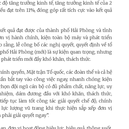
ốc độ tăng trưởng kinh tế, tăng trưởng kinh tế của 2
u đạt trên 11%, đóng góp rất tích cực vào kết quả
kết quả đạt được của thành phố Hải Phòng và tỉnh
ơn vị hành chính, kiện toàn bộ máy và phát triển
 rằng, lễ công bố các nghị quyết, quyết định về tổ
phố Hải Phòng (mới) là sự kiện quan trọng, nhưng
phát triển mới đầy khó khăn, thách thức.
ính quyền, Mặt trận Tổ quốc, các đoàn thể và cả hệ
cần bắt tay vào công việc ngay, nhanh chóng kiện
 chọn đội ngũ cán bộ có đủ phẩm chất, năng lực, uy
nhiệm, dám đương đầu với khó khăn, thách thức,
iếp tục làm tốt công tác giải quyết chế độ, chính
 lực lượng vũ trang khi thực hiện sắp xếp đơn vị
 phải giải quyết ngay”.
an, đơn vị hoạt động hiệu lực, hiệu quả, thông suốt,