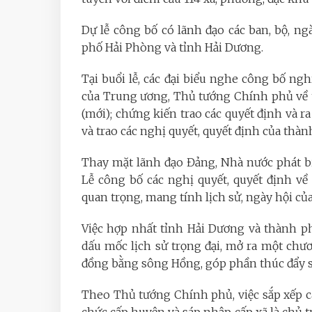
Dự lễ công bố có lãnh đạo các ban, bộ, n
phố Hải Phòng và tỉnh Hải Dương.
Tại buổi lễ, các đại biểu nghe công bố ngh
của Trung ương, Thủ tướng Chính phủ về 
(mới); chứng kiến trao các quyết định và 
và trao các nghị quyết, quyết định của thà
Thay mặt lãnh đạo Đảng, Nhà nước phát b
Lễ công bố các nghị quyết, quyết định về
quan trọng, mang tính lịch sử, ngày hội củ
Việc hợp nhất tỉnh Hải Dương và thành p
dấu mốc lịch sử trọng đại, mở ra một chư
đồng bằng sông Hồng, góp phần thúc đẩy s
Theo Thủ tướng Chính phủ, việc sắp xếp c
chức cấp huyện và sáp nhập cấp xã là chủ 