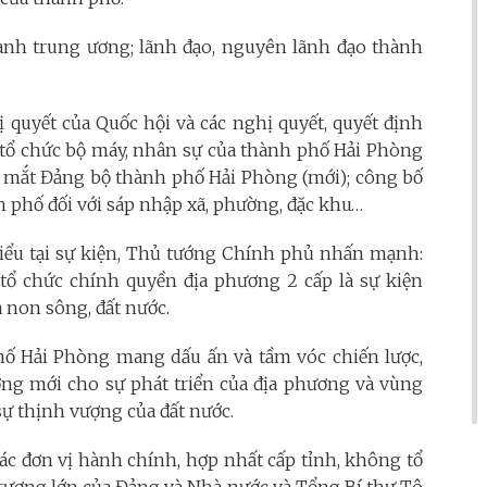
gành trung ương; lãnh đạo, nguyên lãnh đạo thành
ị quyết của Quốc hội và các nghị quyết, quyết định
tổ chức bộ máy, nhân sự của thành phố Hải Phòng
ra mắt Đảng bộ thành phố Hải Phòng (mới); công bố
nh phố đối với sáp nhập xã, phường, đặc khu…
iểu tại sự kiện, Thủ tướng Chính phủ nhấn mạnh:
 tổ chức chính quyền địa phương 2 cấp là sự kiện
a non sông, đất nước.
hố Hải Phòng mang dấu ấn và tầm vóc chiến lược,
ơng mới cho sự phát triển của địa phương và vùng
ự thịnh vượng của đất nước.
ác đơn vị hành chính, hợp nhất cấp tỉnh, không tổ
trương lớn của Đảng và Nhà nước và Tổng Bí thư Tô