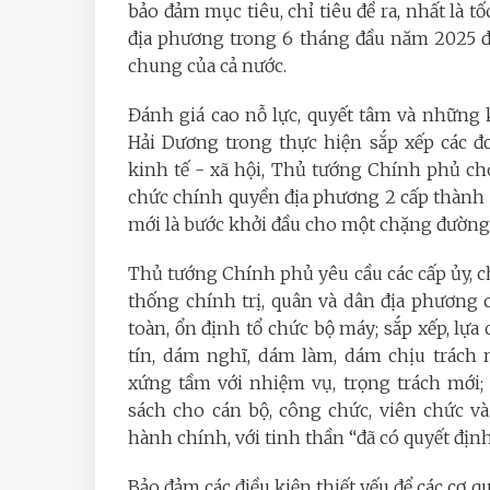
bảo đảm mục tiêu, chỉ tiêu đề ra, nhất là t
địa phương trong 6 tháng đầu năm 2025 đề
chung của cả nước.
Đánh giá cao nỗ lực, quyết tâm và những 
Hải Dương trong thực hiện sắp xếp các đ
kinh tế - xã hội, Thủ tướng Chính phủ cho
chức chính quyền địa phương 2 cấp thành 
mới là bước khởi đầu cho một chặng đường 
Thủ tướng Chính phủ yêu cầu các cấp ủy, ch
thống chính trị, quân và dân địa phương 
toàn, ổn định tổ chức bộ máy; sắp xếp, lựa
tín, dám nghĩ, dám làm, dám chịu trách 
xứng tầm với nhiệm vụ, trọng trách mới; t
sách cho cán bộ, công chức, viên chức và
hành chính, với tinh thần “đã có quyết định
Bảo đảm các điều kiện thiết yếu để các cơ qu