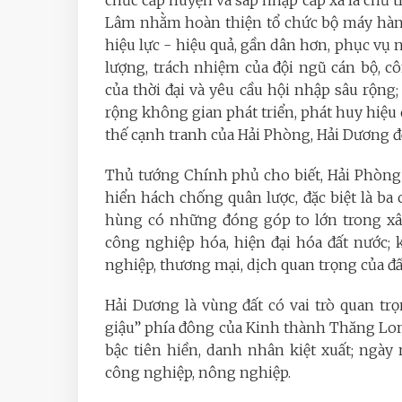
Lâm nhằm hoàn thiện tổ chức bộ máy hành
hiệu lực - hiệu quả, gần dân hơn, phục vụ 
lượng, trách nhiệm của đội ngũ cán bộ, cô
của thời đại và yêu cầu hội nhập sâu rộng;
rộng không gian phát triển, phát huy hiệu q
thế cạnh tranh của Hải Phòng, Hải Dương để
Thủ tướng Chính phủ cho biết, Hải Phòng
hiển hách chống quân lược, đặc biệt là b
hùng có những đóng góp to lớn trong xây
công nghiệp hóa, hiện đại hóa đất nước; 
nghiệp, thương mại, dịch quan trọng của đấ
Hải Dương là vùng đất có vai trò quan tr
giậu” phía đông của Kinh thành Thăng Long
bậc tiên hiền, danh nhân kiệt xuất; ngà
công nghiệp, nông nghiệp.