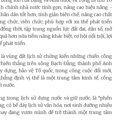
 chính nhà nước tinh gọn, nâng cao hiệu năng -
nhân dân tốt hơn; tinh giản biên chế, nâng cao chất
ng chức, viên chức; phù hợp với xu thế phát triển
 đồng thời, tập trung nguồn lực đất đai, dân số, mở
uả hơn nữa tiềm năng khác biệt, cơ hội nổi trội, lợi
 phát triển.
 là vùng đất lịch sử chứng kiến những chiến công
a chiến thắng trên sông Bạch Đằng; thành phố Anh
 dựng, bảo vệ Tổ quốc, trong công cuộc đổi mới,
khẳng định vị thế là một trung tâm kinh tế, công
t nước.
ọng trong lịch sử dựng nước và giữ nước, là “phên
; có bề dày lịch sử văn hóa, nơi sinh dưỡng nhiều
y nay đang vươn mình để trở thành một trung tâm