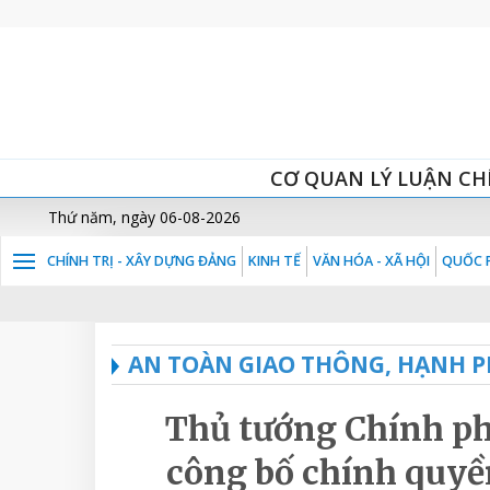
CƠ QUAN LÝ LUẬN CH
Thứ năm, ngày 06-08-2026
CHÍNH TRỊ - XÂY DỰNG ĐẢNG
KINH TẾ
VĂN HÓA - XÃ HỘI
QUỐC P
AN TOÀN GIAO THÔNG, HẠNH P
Thủ tướng Chính p
công bố chính quyền