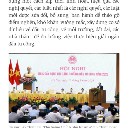
dụng một cách kịp thời, linh hoạt, hiệu quả các
nghị quyết, các luật, nhất là các nghị quyết, các luật
mới được sửa đổi, bổ sung, ban hành để tháo gỡ
điểm nghẽn, khó khăn, vướng mắc; xây dựng cơ sở
dữ liệu về đầu tư công, về môi trường, đất đai, các
nhà thầu… để đo lường việc thực hiện giải ngân
đầu tư công.
Ủy viên Bộ Chính trị, Thủ tướng Chính phủ Phạm Minh Chính phát