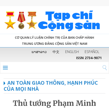
CƠ QUAN LÝ LUẬN CHÍNH TRỊ CỦA BAN CHẤP HÀNH
TRUNG ƯƠNG ĐẢNG CỘNG SẢN VIỆT NAM
ພາສາລາວ
中文
ENGLISH
ESPAÑOL
ISSN 2734-9071
AN TOÀN GIAO THÔNG, HẠNH PHÚC
CỦA MỌI NHÀ
Thủ tướng Phạm Minh