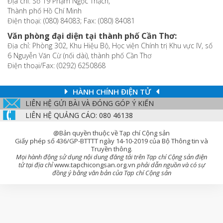
Địa chỉ: Số 19 Phạm Ngọc Thạch,
Thành phố Hồ Chí Minh
Điện thoại: (080) 84083; Fax: (080) 84081
Văn phòng đại diện tại thành phố Cần Thơ:
Địa chỉ: Phòng 302, Khu Hiệu Bộ, Học viện Chính trị Khu vực IV, số
6 Nguyễn Văn Cừ (nối dài), thành phố Cần Thơ
Điện thoại/Fax: (0292) 6250868
HÀNH CHÍNH ĐIỆN TỬ
LIÊN HỆ GỬI BÀI VÀ ĐÓNG GÓP Ý KIẾN
LIÊN HỆ QUẢNG CÁO: 080 46138
@Bản quyền thuộc về Tạp chí Cộng sản
Giấy phép số 436/GP-BTTTT ngày 14-10-2019 của Bộ Thông tin và
Truyền thông.
Mọi hành động sử dụng nội dung đăng tải trên Tạp chí Cộng sản điện
tử tại địa chỉ
www.tapchicongsan.org.vn
phải dẫn nguồn và có sự
đồng ý bằng văn bản của Tạp chí Cộng sản