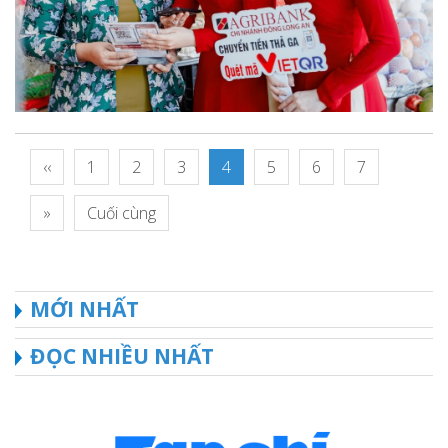
‹‹
1
2
3
4
5
6
7
»
Cuối cùng
MỚI NHẤT
ĐỌC NHIỀU NHẤT