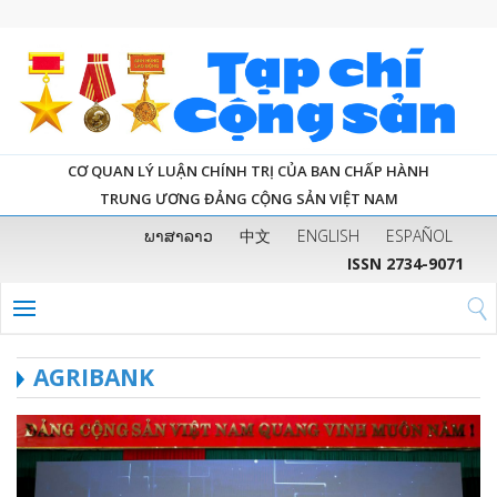
CƠ QUAN LÝ LUẬN CHÍNH TRỊ CỦA BAN CHẤP HÀNH
TRUNG ƯƠNG ĐẢNG CỘNG SẢN VIỆT NAM
ພາສາລາວ
中文
ENGLISH
ESPAÑOL
ISSN 2734-9071
AGRIBANK