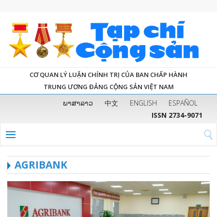
CƠ QUAN LÝ LUẬN CHÍNH TRỊ CỦA BAN CHẤP HÀNH
TRUNG ƯƠNG ĐẢNG CỘNG SẢN VIỆT NAM
ພາສາລາວ
中文
ENGLISH
ESPAÑOL
ISSN 2734-9071
AGRIBANK