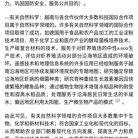
力，巩固国防安全，服务公共目的）。
—有关自然科学：越南与各合作伙伴大多数科技国际合作项
目属于自然科学领域的。许多有关自然科学领域的国际合作
项目取得了成功，如德国用于食品和农产品加工的工业淀粉
技术项目、用于化学工业和医疗产业的酵母菌株培养技术、
生产碳复合材料的技术，服务于对虾养殖场的中性a-non生
产技术，评估对虾养殖活动对部分沿海地区造成的环境破
坏。遥感技术和地理信息系统的许多应用已经绘制服务于越
南沿海地区可持续发展环境规划的专题地图；研究确定导致
沿海地区虾病的细菌种类；研究育种重组生长激素基因且快
速繁殖的鲤鱼品种；通过植物生物技术增强水稻品种的耐受
性和提高水稻品质；处理服务于沿海居民日常生活的半咸
（2
）
水；偏远地区利用太阳能、生产微生物产品的模式
。
由此可见，有关自然科学领域的合作项目大多数集中于生
物、化学和新材料技术；符合国家工业化和现代化的目标，
从而帮助农业部门朝着现代化方向发展，提高生产力和质