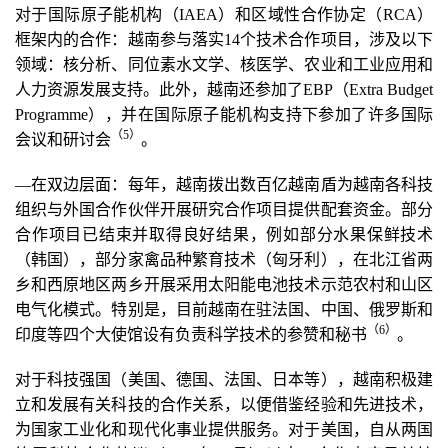
对于国际原子能机构（IAEA）和区域性合作协定（RCA）
框架内的合作：越南参与落实14个技术合作项目，涉及以下
领域：核分析、同位素水文学、核医学、农业和工业应用和
人力资源发展支持。此外，越南还参加了EBP（Extra Budget
Programme），并在国际原子能机构支持下参加了许多国际
（5
）
会议和研讨会
。
—在双边层面：每年，越南拨出数百亿越南盾为越南各科技
组织与外国合作伙伴开展研究合作项目提供配套资金。部分
合作项目已结束并取得良好结果，例如部分水果保鲜技术
（韩国），部分家禽品种繁育技术（匈牙利），在北江省两
乡和西原地区两乡开展采用太阳能电池技术示范农村和山区
电气化模式。特别是，目前越南在驻法国、中国、俄罗斯和
（6
）
印度等四个大使馆设有负责科学技术的参赞和秘书
。
对于科技强国（美国、德国、法国、日本等），越南积极建
立和发展有关科技的合作关系，以便借鉴经验和先进技术，
为国家工业化和现代化事业提供服务。对于美国，自从两国