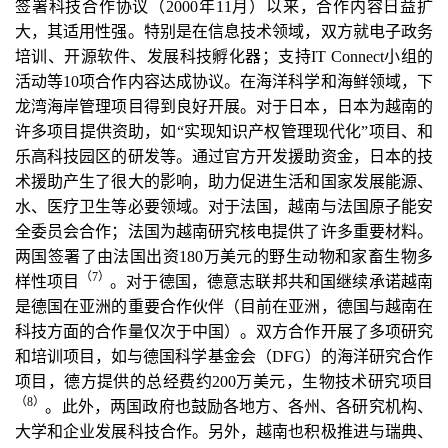
签署科技合作协议（2000年11月）以来，合作内容日益扩
大，其适用性强。特别是在信息技术领域，双方就电子政务
培训、开源软件、发展科技孵化器；支持IT Connect小组的
活动等10项合作内容达成协议。在海洋科学和海鲜领域，下
龙湾海岸管理项目得到良好开展。对于日本，日本为越南的
许多项目提供资助，如“实现知识产权管理现代化”项目、和
乐高科技园区的研发等。通过官方开发援助资金，日本的技
术援助产生了很大的影响，助力促进生活和国家发展能源、
水、医疗卫生等必要领域。对于法国，越南与法国原子能安
全委员会合作；法国为越南研究核电提供了许多重要材料。
两国签署了由法国出资180万美元的野生动物和家畜生物多
（7
）
样性项目
。对于德国，德意志联邦共和国继续承诺越南
是德国在亚洲的重要合作伙伴（目前在亚洲，德国与越南在
科技方面的合作量仅次于中国）。双方合作开展了多项研究
和培训项目，如与德国科学基金会（DFG）的海洋研究合作
项目，德方提供的总经费约200万美元，生物技术研究项目
（8
）
。此外，两国政府也鼓励各地方、各州、各研究机构、
大学和企业发展科技合作。另外，越南也积极推进与瑞典、