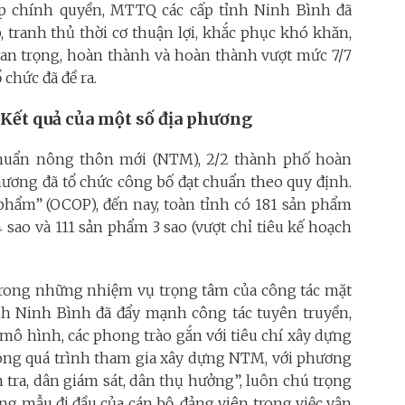
cấp chính quyền, MTTQ các cấp tỉnh Ninh Bình đã
, tranh thủ thời cơ thuận lợi, khắc phục khó khăn,
quan trọng, hoàn thành và hoàn thành vượt mức 7/7
 chức đã đề ra.
Kết quả của một số địa phương
 chuẩn nông thôn mới (NTM), 2/2 thành phố hoàn
ương đã tổ chức công bố đạt chuẩn theo quy định.
phẩm” (OCOP), đến nay, toàn tỉnh có 181 sản phẩm
sao và 111 sản phẩm 3 sao (vượt chỉ tiêu kế hoạch
rong những nhiệm vụ trọng tâm của công tác mặt
ỉnh Ninh Bình đã đẩy mạnh công tác tuyên truyền,
mô hình, các phong trào gắn với tiêu chí xây dựng
ng quá trình tham gia xây dựng NTM, với phương
 tra, dân giám sát, dân thụ hưởng”, luôn chú trọng
ơng mẫu đi đầu của cán bộ, đảng viên trong việc vận