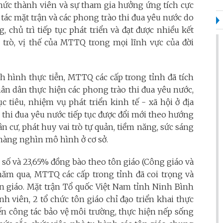
 chức thành viên và sự tham gia hưởng ứng tích cực
 tác mặt trận và các phong trào thi đua yêu nước do
chủ trì tiếp tục phát triển và đạt được nhiều kết
 trò, vị thế của MTTQ trong mọi lĩnh vực của đời
nh hình thực tiễn, MTTQ các cấp trong tỉnh đã tích
hân dân thực hiện các phong trào thi đua yêu nước,
 tiêu, nhiệm vụ phát triển kinh tế - xã hội ở địa
 thi đua yêu nước tiếp tục được đổi mới theo hướng
n cư, phát huy vai trò tự quản, tiềm năng, sức sáng
 hàng nghìn mô hình ở cơ sở.
u số và 23,65% đồng bào theo tôn giáo (Công giáo và
 năm qua, MTTQ các cấp trong tỉnh đã coi trọng và
tôn giáo. Mặt trận Tổ quốc Việt Nam tỉnh Ninh Bình
nh viên, 2 tổ chức tôn giáo chỉ đạo triển khai thực
ến công tác bảo vệ môi trường, thực hiện nếp sống