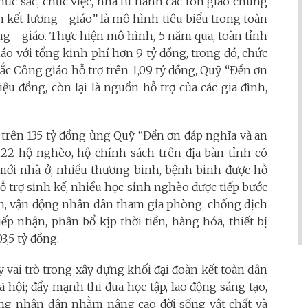
ức sắc, chức việc, nhà tu hành các tôn giáo chung
kết lương - giáo” là mô hình tiêu biểu trong toàn
ng - giáo. Thực hiện mô hình, 5 năm qua, toàn tỉnh
áo với tổng kinh phí hơn 9 tỷ đồng, trong đó, chức
 sắc Công giáo hỗ trợ trên 1,09 tỷ đồng, Quỹ “Đền ơn
iệu đồng, còn lại là nguồn hỗ trợ của các gia đình,
trên 135 tỷ đồng ủng Quỹ “Đền ơn đáp nghĩa và an
.122 hộ nghèo, hộ chính sách trên địa bàn tỉnh có
 mới nhà ở; nhiều thương binh, bệnh binh được hỗ
ỗ trợ sinh kế, nhiều học sinh nghèo được tiếp bước
ền, vận động nhân dân tham gia phòng, chống dịch
iếp nhận, phân bổ kịp thời tiền, hàng hóa, thiết bị
03,5 tỷ đồng.
 vai trò trong xây dựng khối đại đoàn kết toàn dân
ã hội; đẩy mạnh thi đua học tập, lao động sáng tạo,
ng nhân dân nhằm nâng cao đời sống vật chất và