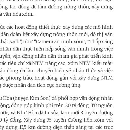
công lao động để làm đường nông thôn, xây dựng
nhà văn hóa xóm…
ức các hoạt động thiết thực, xây dựng các mô hình
n dân đoàn kết xây dựng nông thôn mới, đô thị văn
nhật sạch”, như “Camera an ninh xóm”, “Thắp sáng
 nhân dân thực hiện nếp sống văn minh trong việc
 truyền, vận động nhân dân tham gia phát triển kinh
g các tiêu chí xã NTM nâng cao, xóm NTM kiểu mẫu
vận động đã làm chuyển biến về nhận thức và việc
 các phong trào, hoạt động gắn với xây dựng NTM
g được nhân dân tích cực hưởng ứng.
ư Hòa (huyện Kim Sơn)
đã phối hợp vận động nhân
 động, đóng góp kinh phí trên 20 tỷ đồng. Từ nguồn
nước, xã Như Hòa đã tu sửa, làm mới 3 tuyến đường
n 40 tỷ đồng. Xây dựng 35 tuyến đường liên xóm với
 xây dựng 13,5 km đường điện thắp sáng tại các trục