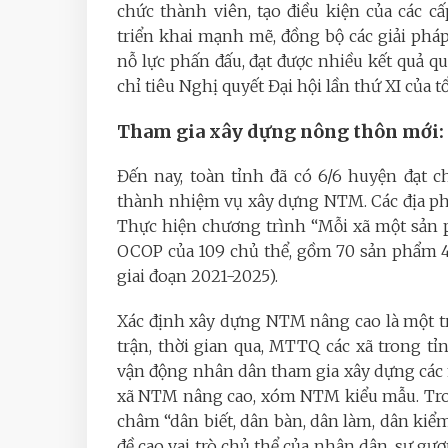
chức thành viên, tạo điều kiện của các 
triển khai mạnh mẽ, đồng bộ các giải pháp
nỗ lực phấn đấu, đạt được nhiều kết quả 
chỉ tiêu Nghị quyết Đại hội lần thứ XI của tổ
Tham gia xây dựng nông thôn mới: 
Đến nay, toàn tỉnh đã có 6/6 huyện đạt
thành nhiệm vụ xây dựng NTM. Các địa ph
Thực hiện chương trình “Mỗi xã một sản 
OCOP của 109 chủ thể, gồm 70 sản phẩm 4 
giai đoạn 2021-2025).
Xác định xây dựng NTM nâng cao là một t
trận, thời gian qua, MTTQ các xã trong t
vận động nhân dân tham gia xây dựng các 
xã NTM nâng cao, xóm NTM kiểu mẫu. Tro
châm “dân biết, dân bàn, dân làm, dân kiểm
đề cao vai trò chủ thể của nhân dân, sự gư