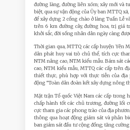
đường làng, đường liên xóm; xây mới và tu
biệt, qua sự vận động của Ủy ban MTTQ xã
để xây dựng 2 cổng chào ở làng Tuần Lễ và
trên 6 km đường cây, đường hoa, trị giá 
khởi sắc, đời sống nhân dân ngày càng được
Thời gian qua, MTTQ các cấp huyện Yên Mô
dân phát huy vai trò chủ thể, tích cực th
NTM nâng cao, NTM kiểu mẫu. Bám sát cá
cao, NTM kiểu mẫu, MTTQ các cấp trên đị
thiết thực, phù hợp với thực tiễn của đ
động “Toàn dân đoàn kết xây dựng nông th
Mặt trận Tổ quốc Việt Nam các cấp trong
chấp hành tốt các chủ trương, đường lối c
cực tham gia các phong trào của địa phương
thông qua hoạt động giám sát và phản bi
ban giám sát đầu tư cộng đồng; tăng cường 