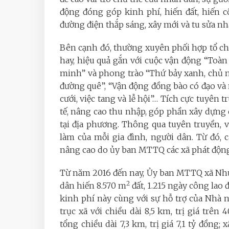
động đóng góp kinh phí, hiến đất, hiến 
đường điện thắp sáng, xây mới và tu sửa 
Bên cạnh đó, thường xuyên phối hợp tổ ch
hay, hiệu quả gắn với cuộc vận động “Toà
minh” và phong trào “Thứ bảy xanh, chủ 
đường quê”, “Vận động đồng bào có đạo và
cưới, việc tang và lễ hội”… Tích cực tuyên
tế, nâng cao thu nhập, góp phần xây dựn
tại địa phương. Thông qua tuyên truyền, 
làm của mỗi gia đình, người dân. Từ đó,
nâng cao do ủy ban MTTQ các xã phát độn
Từ năm 2016 đến nay, Ủy ban MTTQ xã Nh
2
dân hiến 8.570 m
đất, 1.215 ngày công lao
kinh phí này cùng với sự hỗ trợ của Nhà 
trục xã với chiều dài 8,5 km, trị giá trê
tổng chiều dài 7,3 km, trị giá 7,1 tỷ đồng;