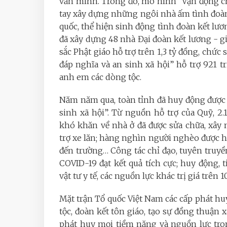
văn minh. Trong đó, mô hình “Vận động ch
tay xây dựng những ngôi nhà ấm tình đoàn 
quốc, thể hiện sinh động tình đoàn kết lươ
đã xây dựng 48 nhà Đại đoàn kết lương - gi
sắc Phật giáo hỗ trợ trên 1,3 tỷ đồng, chức
đáp nghĩa và an sinh xã hội” hỗ trợ 921 tr
anh em các dòng tộc.
Năm năm qua, toàn tỉnh đã huy động được 
sinh xã hội”. Từ nguồn hỗ trợ của Quỹ, 2
khó khăn về nhà ở đã được sửa chữa, xây
trợ xe lăn; hàng nghìn người nghèo được h
đến trường… Công tác chỉ đạo, tuyên truy
COVID-19 đạt kết quả tích cực; huy động, t
vật tư y tế, các nguồn lực khác trị giá trên 1
Mặt trận Tổ quốc Việt Nam các cấp phát huy
tộc, đoàn kết tôn giáo, tạo sự đồng thuận x
phát huy mọi tiềm năng và nguồn lực tro