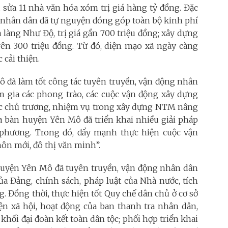
 sửa 11 nhà văn hóa xóm trị giá hàng tỷ đồng. Đặc
, nhân dân đã tự nguyện đóng góp toàn bộ kinh phí
 làng Như Độ, trị giá gần 700 triệu đồng; xây dựng
trên 300 triệu đồng. Từ đó, diện mạo xã ngày càng
 cải thiện.
 đã làm tốt công tác tuyên truyền, vận động nhân
am gia các phong trào, các cuộc vận động xây dựng
c chủ trương, nhiệm vụ trong xây dựng NTM nâng
a bàn huyện Yên Mô đã triển khai nhiều giải pháp
ịa phương. Trong đó, đẩy mạnh thực hiện cuộc vận
ôn mới, đô thị văn minh”.
 huyện Yên Mô đã tuyên truyền, vận động nhân dân
ủa Đảng, chính sách, pháp luật của Nhà nước, tích
. Đồng thời, thực hiện tốt Quy chế dân chủ ở cơ sở
ện xã hội, hoạt động của ban thanh tra nhân dân,
khối đại đoàn kết toàn dân tộc; phối hợp triển khai