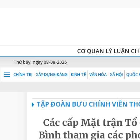
CƠ QUAN LÝ LUẬN CH
Thứ bảy, ngày 08-08-2026
CHÍNH TRỊ - XÂY DỰNG ĐẢNG
KINH TẾ
VĂN HÓA - XÃ HỘI
QUỐC P
TẬP ĐOÀN BƯU CHÍNH VIỄN TH
Các cấp Mặt trận Tổ
Bình tham gia các pho