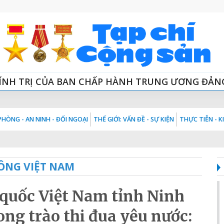
ÍNH TRỊ CỦA BAN CHẤP HÀNH TRUNG ƯƠNG ĐẢN
HÒNG - AN NINH - ĐỐI NGOẠI
THẾ GIỚI: VẤN ĐỀ - SỰ KIỆN
THỰC TIỄN - 
ÔNG VIỆT NAM
 quốc Việt Nam tỉnh Ninh
ng trào thi đua yêu nước: