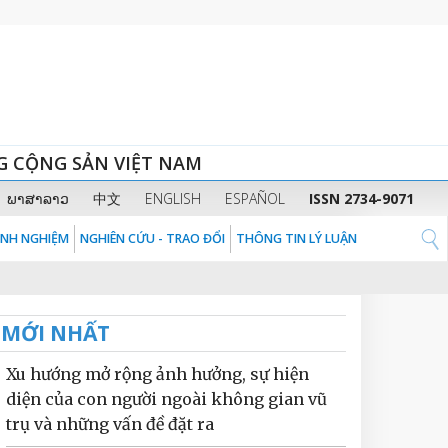
G CỘNG SẢN VIỆT NAM
ພາສາລາວ
中文
ENGLISH
ESPAÑOL
ISSN 2734-9071
KINH NGHIỆM
NGHIÊN CỨU - TRAO ĐỔI
THÔNG TIN LÝ LUẬN
MỚI NHẤT
Xu hướng mở rộng ảnh hưởng, sự hiện
diện của con người ngoài không gian vũ
trụ và những vấn đề đặt ra