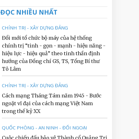
ĐỌC NHIỀU NHẤT
CHÍNH TRỊ - XÂY DỰNG ĐẢNG
Đổi mới tổ chức bộ máy của hệ thống
chính trị “tinh - gọn - mạnh - hiệu năng -
hiệu lực - hiệu quả” theo tinh thần định
hướng của Đồng chí GS, TS, Tổng Bí thư
Tô Lâm
CHÍNH TRỊ - XÂY DỰNG ĐẢNG
Cách mạng Tháng Tám năm 1945 - Bước
ngoặt vĩ đại của cách mạng Việt Nam
trong thế kỷ XX
QUỐC PHÒNG - AN NINH - ĐỐI NGOẠI
Cuộc chiến đấu bảo vệ Thành cổ Quảng Trị