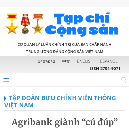
CƠ QUAN LÝ LUẬN CHÍNH TRỊ CỦA BAN CHẤP HÀNH
TRUNG ƯƠNG ĐẢNG CỘNG SẢN VIỆT NAM
ພາສາລາວ
中文
ENGLISH
ESPAÑOL
ISSN 2734-9071
TẬP ĐOÀN BƯU CHÍNH VIỄN THÔNG
VIỆT NAM
Agribank giành “cú đúp”