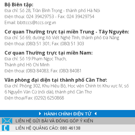
Bộ Biên tập:
Địa chỉ: Số 28, Trần Bình Trọng - thành phố Hà Nội
Điện thoại: 024 39429753 - Fax: 024 39429754
Email: bbttccs@tccs.org.vn
Cơ quan Thường trực tại miền Trung - Tây Nguyên:
Địa chỉ: Số 69, đường Xô Viết Nghệ Tĩnh, thành phố Đà Nẵng
Điện thoại: (080) 51 301; Fax: (080) 51 303
Cơ quan Thường trực tại miền Nam:
Địa chỉ: Số 19 Phạm Ngọc Thạch,
Thành phố Hồ Chí Minh
Điện thoại: (080) 84083; Fax: (080) 84081
Văn phòng đại diện tại thành phố Cần Thơ:
Địa chỉ: Phòng 302, Khu Hiệu Bộ, Học viện Chính trị Khu vực IV, số
6 Nguyễn Văn Cừ (nối dài), thành phố Cần Thơ
Điện thoại/Fax: (0292) 6250868
HÀNH CHÍNH ĐIỆN TỬ
LIÊN HỆ GỬI BÀI VÀ ĐÓNG GÓP Ý KIẾN
LIÊN HỆ QUẢNG CÁO: 080 46138