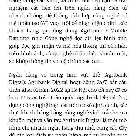
hàng vùng sâu vùng xa có cơ hội tiếp cận và trải
nghiệm các tiện ích trên ngân hàng điện tử
nhanh chóng. Hệ thống tích hợp công nghệ trí
tuệ nhân tạo (AI) vượt trội để nhận diện chính xác
khách hàng qua ứng dụng Agribank E-Mobile
Banking như: Công nghệ đọc dữ liệu hình ảnh
giúp đọc, ghi nhận và mã hóa thông tin cá nhân
trên hình ảnh, công nghệ nhận diện khuôn mặt,
so khớp thông tin với độ chính xác cao…
Ngân hàng số trong lĩnh vực thẻ (Agribank
Digtal): Agribank Digital hoạt động 24/7 bắt đầu
triển khai từ năm 2022 tại Hà Nội cho tới nay đã có
hơn 17 Kios trên toàn quốc. Agribank Digital ứng
dụng công nghệ hiện đại trên cơ sở định danh, xác
thực khách hàng bằng công nghệ sinh trắc học cả
khuôn mặt và vân tay. Agribank Digital là một mô
hình chi nhánh ngân hàng thu nhỏ, cung cấp đầy
đủ các loại dịch vụ ngân hàng: mở tài khoản trực