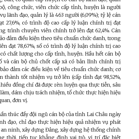
 bộ, công chức, viên chức cấp tỉnh, huyện là người
vụ lãnh đạo, quản lý là 463 người (6,09%); tỷ lệ cán
 27,6%, có trình độ cao cấp lý luận chính trị đạt
ng trình chuyên viên chính trở lên đạt 62,4%. Cán
 bảo đảm điều kiện theo tiêu chuẩn chức danh, trong
ên đạt 78,67%, số có trình độ lý luận chính trị cao
 có chất lượng cho cấp tỉnh, huyện. Hầu hết cán bộ
số và cán bộ chủ chốt cấp xã có bản lĩnh chính trị
 bảo đảm các điều kiện về tiêu chuẩn chức danh; cơ
 thành tốt nhiệm vụ trở lên (cấp tỉnh đạt 98,52%,
nhiều đồng chí đã được rèn luyện qua thực tiễn, sâu
m làm, dám chịu trách nhiệm, tổ chức thực hiện hiệu
uan, đơn vị.
ần thúc đẩy đội ngũ cán bộ của tỉnh Lai Châu ngày
nh đạo, chỉ đạo thực hiện hiệu quả nhiệm vụ phát
g, an ninh, xây dựng Đảng, xây dựng hệ thống chính
thời, tiếp tục khẳng định vai trò, vị trí đặc biệt