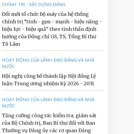
CHÍNH TRỊ - XÂY DỰNG ĐẢNG
Đổi mới tổ chức bộ máy của hệ thống
chính trị “tinh - gọn - mạnh - hiệu năng -
hiệu lực - hiệu quả” theo tinh thần định
hướng của Đồng chí GS, TS, Tổng Bí thư
Tô Lâm
HOẠT ĐỘNG CỦA LÃNH ĐẠO ĐẢNG VÀ NHÀ
NƯỚC
Hội nghị công bố thành lập Hội đồng Lý
luận Trung ương nhiệm kỳ 2026 - 2031
HOẠT ĐỘNG CỦA LÃNH ĐẠO ĐẢNG VÀ NHÀ
NƯỚC
Tăng cường công tác kiểm tra, giám sát
của Bộ Chính trị, Ban Bí thư đối với Ban
Thường vụ Đảng ủy các cơ quan Đảng