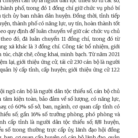
 chuyển cán bộ là người dân tộc thiểu số từ các sở,
 thành phố, trong đó 1 đồng chí giữ chức vụ phó bí
ủ tịch ủy ban nhân dân huyện. Đồng thời, tỉnh tiếp
uyện, thành phố có năng lực, uy tín, hoàn thành tốt
heo quy định để luân chuyển về giữ các chức vụ chủ
 theo đó, đã luân chuyển 11 đồng chí, trong đó từ
ang xã khác là 3 đồng chí. Công tác bổ nhiệm, giới
 túc, chặt chẽ, công khai, minh bạch. Từ năm 2021
m lại, giới thiệu ứng cử, tái cử 230
cán bộ là người
 quản lý cấp tỉnh, cấp huyện; giới thiệu ứng cử 122
đội ngũ cán bộ là người dân tộc thiểu số, cán bộ chủ
n tâm kiện toàn, bảo đảm về số lượng, có năng lực,
ay, có 60% số sở, ban, ngành, cơ quan cấp tỉnh có
c thiểu số; gần 16% số trưởng phòng, phó phòng và
h cấp tỉnh là người dân tộc thiểu số; 8/8 huyện,
ểu số trong thường trực cấp ủy, lãnh đạo hội đồng
, ban, cơ quan cấp huyện có cán bộ lãnh đạo, quản