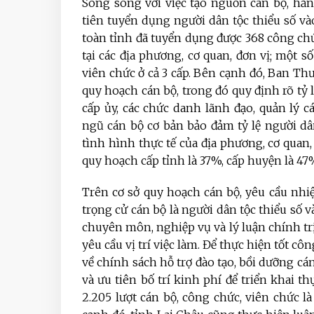
Song song với việc tạo nguồn cán bộ, hằ
tiên tuyển dụng người dân tộc thiểu số v
toàn tỉnh đã tuyển dụng được 368 công chức
tại các địa phương, cơ quan, đơn vị; một số
viên chức ở cả 3 cấp. Bên cạnh đó, Ban T
quy hoạch cán bộ, trong đó quy định rõ tỷ 
cấp ủy, các chức danh lãnh đạo, quản lý c
ngũ cán bộ cơ bản bảo đảm tỷ lệ người dâ
tình hình thực tế của địa phương, cơ quan, 
quy hoạch cấp tỉnh là 37%, cấp huyện là 47%
Trên cơ sở quy hoạch cán bộ, yêu cầu nhi
trọng cử cán bộ là người dân tộc thiểu số v
chuyên môn, nghiệp vụ và lý luận chính tr
yêu cầu vị trí việc làm. Để thực hiện tốt c
về chính sách hỗ trợ đào tạo, bồi dưỡng cán
và ưu tiên bố trí kinh phí để triển khai t
2.205 lượt cán bộ, công chức, viên chức là