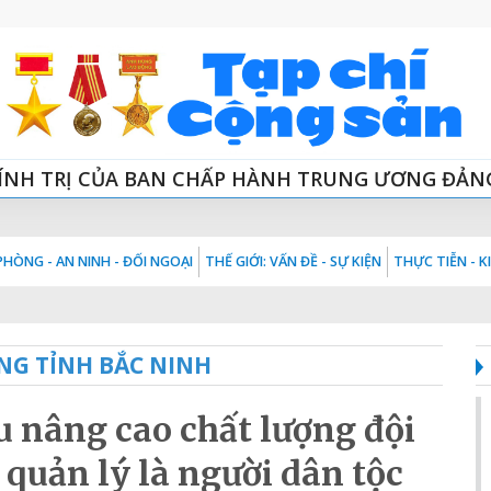
ÍNH TRỊ CỦA BAN CHẤP HÀNH TRUNG ƯƠNG ĐẢN
HÒNG - AN NINH - ĐỐI NGOẠI
THẾ GIỚI: VẤN ĐỀ - SỰ KIỆN
THỰC TIỄN - 
NG TỈNH BẮC NINH
u nâng cao chất lượng đội
 quản lý là người dân tộc