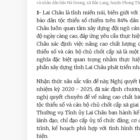
và nhân dân bản Nà Đoong, xã Bản Lang, huyện Phong Thổ
1-
Lai Châu là tỉnh miền núi, biên giới vớ
bào dân tộc thiểu số chiếm trên 84% dân
Châu luôn quan tâm xây dựng đội ngũ cán 
độ ngày càng cao, đáp ứng yêu cầu thực hiện
Châu xác định việc nâng cao chất lượng đ
thiểu số và cán bộ chủ chốt cấp xã là m
nghĩa đặc biệt quan trọng nhằm thực hiệ
phần xây dựng tỉnh Lai Châu phát triển nh
Nhận thức sâu sắc vấn đề này, Nghị quyết Đ
nhiệm kỳ 2020 - 2025, đã xác định chươn
nghị quyết chuyên đề về nâng cao chất lư
tộc thiểu số và cán bộ chủ chốt cấp xã gi
Thường vụ Tỉnh ủy Lai Châu ban hành kế h
lãnh đạo, chỉ đạo cấp ủy, tổ chức đảng, cơ
trình, kế hoạch phù hợp với tình hình th
hiện.