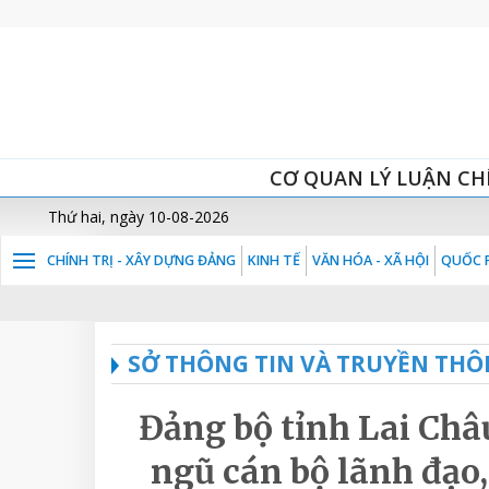
CƠ QUAN LÝ LUẬN CH
Thứ hai, ngày 10-08-2026
CHÍNH TRỊ - XÂY DỰNG ĐẢNG
KINH TẾ
VĂN HÓA - XÃ HỘI
QUỐC P
SỞ THÔNG TIN VÀ TRUYỀN THÔ
Đảng bộ tỉnh Lai Châ
ngũ cán bộ lãnh đạo,