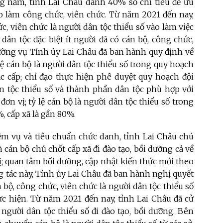
ng năm, tỉnh Lai Châu dành 40% số chỉ tiêu để ưu
ào làm công chức, viên chức. Từ năm 2021 đến nay,
, viên chức là người dân tộc thiểu số vào làm việc
 dân tộc đặc biệt ít người đã có cán bộ, công chức,
hường vụ Tỉnh ủy Lai Châu đã ban hành quy định về
lệ cán bộ là người dân tộc thiểu số trong quy hoạch
ác cấp; chỉ đạo thực hiện phê duyệt quy hoạch đội
n tộc thiểu số và thành phần dân tộc phù hợp với
đơn vị; tỷ lệ cán bộ là người dân tộc thiểu số trong
, cấp xã là gần 80%.
ệm vụ và tiêu chuẩn chức danh, tỉnh Lai Châu chú
à cán bộ chủ chốt cấp xã đi đào tạo, bồi dưỡng cả về
ị; quan tâm bồi dưỡng, cập nhật kiến thức mới theo
ông tác này, Tỉnh ủy Lai Châu đã ban hành nghị quyết
 bộ, công chức, viên chức là người dân tộc thiểu số
hực hiện. Từ năm 2021 đến nay, tỉnh Lai Châu đã cử
 người dân tộc thiểu số đi đào tạo, bồi dưỡng. Bên