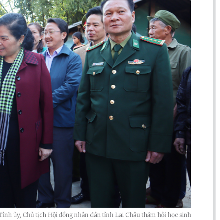
ỉnh ủy, Chủ tịch Hội đồng nhân dân tỉnh Lai Châu thăm hỏi học sinh