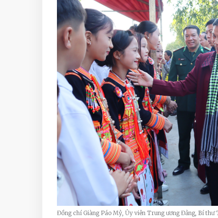
Đồng chí Giàng Páo Mỷ, Ủy viên Trung ương Đảng, Bí thư T