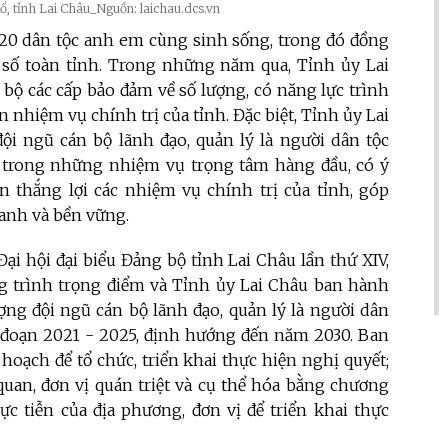
, tỉnh Lai Châu_Nguồn: laichau.dcs.vn
i 20 dân tộc anh em cùng sinh sống, trong đó đồng
 số toàn tỉnh. Trong những năm qua, Tỉnh ủy Lai
bộ các cấp bảo đảm về số lượng, có năng lực trình
 nhiệm vụ chính trị của tỉnh. Đặc biệt, Tỉnh ủy Lai
ội ngũ cán bộ lãnh đạo, quản lý là người dân tộc
ột trong những nhiệm vụ trọng tâm hàng đầu, có ý
n thắng lợi các nhiệm vụ chính trị của tỉnh, góp
anh và bền vững.
ại hội đại biểu Đảng bộ tỉnh Lai Châu lần thứ XIV,
g trình trọng điểm và Tỉnh ủy Lai Châu ban hành
ợng đội ngũ cán bộ lãnh đạo, quản lý là người dân
ai đoạn 2021 - 2025, định hướng đến năm 2030. Ban
oạch để tổ chức, triển khai thực hiện nghị quyết;
 quan, đơn vị quán triệt và cụ thể hóa bằng chương
ực tiễn của địa phương, đơn vị để triển khai thực