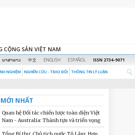
G CỘNG SẢN VIỆT NAM
ພາສາລາວ
中文
ENGLISH
ESPAÑOL
ISSN 2734-9071
KINH NGHIỆM
NGHIÊN CỨU - TRAO ĐỔI
THÔNG TIN LÝ LUẬN
MỚI NHẤT
Quan hệ Đối tác chiến lược toàn diện Việt
Nam - Australia: Thành tựu và triển vọng
Tổng Bí thư, Chủ tịch nước Tô Lâm: Hợp