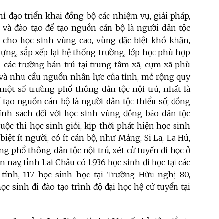
hỉ đạo triển khai đồng bộ các nhiệm vụ, giải pháp,
c và đào tạo để tạo nguồn cán bộ là người dân tộc
ập cho học sinh vùng cao, vùng đặc biệt khó khăn,
dựng, sắp xếp lại hệ thống trường, lớp học phù hợp
ển các trường bán trú tại trung tâm xã, cụm xã phù
ội và nhu cầu nguồn nhân lực của tỉnh, mở rộng quy
 một số trường phổ thông dân tộc nội trú, nhất là
 tạo nguồn cán bộ là người dân tộc thiểu số; đồng
chính sách đối với học sinh vùng đồng bào dân tộc
cuộc thi học sinh giỏi, kịp thời phát hiện học sinh
biệt ít người, có ít cán bộ, như Mảng, Si La, La Hủ,
ng phổ thông dân tộc nội trú, xét cử tuyển đi học ở
nay, tỉnh Lai Châu có 1.936 học sinh đi học tại các
tỉnh, 117 học sinh học tại Trường Hữu nghị 80,
ọc sinh đi đào tạo trình độ đại học hệ cử tuyển tại