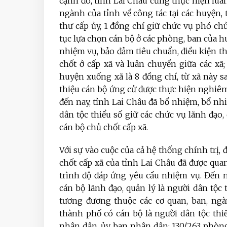
cạnh đó, tỉnh Lai Châu cũng thực hiện luân
ngành của tỉnh về công tác tại các huyện,
thư cấp ủy, 1 đồng chí giữ chức vụ phó ch
tục lựa chọn cán bộ ở các phòng, ban của h
nhiệm vụ, bảo đảm tiêu chuẩn, điều kiện t
chốt ở cấp xã và luân chuyển giữa các xã;
huyện xuống xã là 8 đồng chí, từ xã này s
thiệu cán bộ ứng cử được thực hiện nghiêm
đến nay, tỉnh Lai Châu đã bổ nhiệm, bổ nhiệ
dân tộc thiểu số giữ các chức vụ lãnh đạo,
cán bộ chủ chốt cấp xã.
Với sự vào cuộc của cả hệ thống chính trị, 
chốt cấp xã của tỉnh Lai Châu đã được qua
trình độ đáp ứng yêu cầu nhiệm vụ. Đến n
cán bộ lãnh đạo, quản lý là người dân tộ
tương đương thuộc các cơ quan, ban, ngàn
thành phố có cán bộ là người dân tộc thi
nhân dân, ủy ban nhân dân; 130/263 phòng