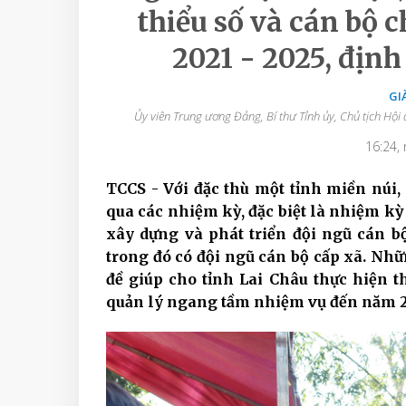
thiểu số và cán bộ c
2021 - 2025, địn
GI
Ủy viên Trung ương Đảng, Bí thư Tỉnh ủy, Chủ tịch Hội
16:24,
TCCS - Với đặc thù một tỉnh miền núi,
qua các nhiệm kỳ, đặc biệt là nhiệm kỳ
xây dựng và phát triển đội ngũ cán bộ
trong đó có đội ngũ cán bộ cấp xã. Nhữn
đề giúp cho tỉnh Lai Châu thực hiện t
quản lý ngang tầm nhiệm vụ đến năm 2