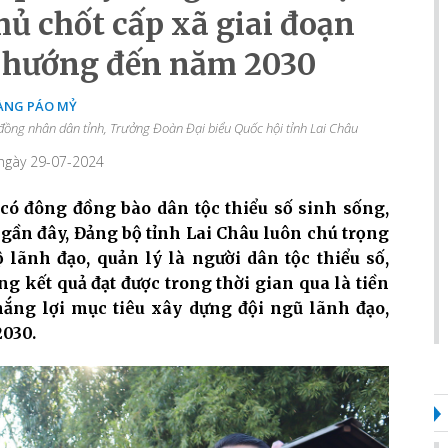
hủ chốt cấp xã giai đoạn
h hướng đến năm 2030
ÀNG PÁO MỶ
 đồng nhân dân tỉnh, Trưởng Đoàn Đại biểu Quốc hội tỉnh Lai Châu
 ngày 29-07-2024
 có đông đồng bào dân tộc thiểu số sinh sống,
 gần đây, Đảng bộ tỉnh Lai Châu luôn chú trọng
 lãnh đạo, quản lý là người dân tộc thiểu số,
g kết quả đạt được trong thời gian qua là tiền
hắng lợi mục tiêu xây dựng đội ngũ lãnh đạo,
030.