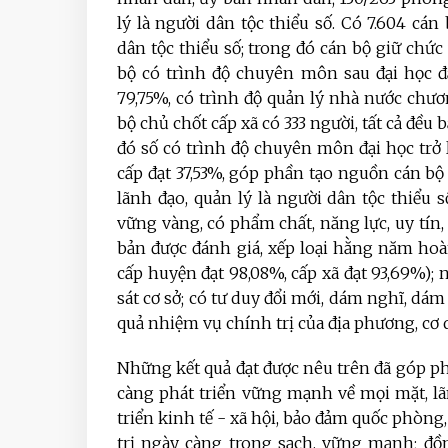
lý là người dân tộc thiểu số. Có 7.604 cán
dân tộc thiểu số; trong đó cán bộ giữ chức 
bộ có trình độ chuyên môn sau đại học đạt
79,75%, có trình độ quản lý nhà nước chươ
bộ chủ chốt cấp xã có 333 người, tất cả đều
đó số có trình độ chuyên môn đại học trở l
cấp đạt 37,53%, góp phần tạo nguồn cán bộ
lãnh đạo, quản lý là người dân tộc thiểu 
vững vàng, có phẩm chất, năng lực, uy tín,
bản được đánh giá, xếp loại hằng năm hoàn
cấp huyện đạt 98,08%, cấp xã đạt 93,69%); 
sát cơ sở; có tư duy đổi mới, dám nghĩ, dá
quả nhiệm vụ chính trị của địa phương, cơ q
Những kết quả đạt được nêu trên đã góp ph
càng phát triển vững mạnh về mọi mặt, lã
triển kinh tế - xã hội, bảo đảm quốc phòn
trị ngày càng trong sạch, vững mạnh; đồng 