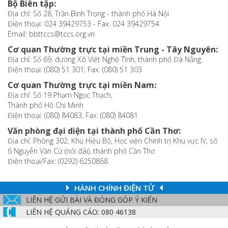
Bộ Biên tập:
Địa chỉ: Số 28, Trần Bình Trọng - thành phố Hà Nội
Điện thoại: 024 39429753 - Fax: 024 39429754
Email: bbttccs@tccs.org.vn
Cơ quan Thường trực tại miền Trung - Tây Nguyên:
Địa chỉ: Số 69, đường Xô Viết Nghệ Tĩnh, thành phố Đà Nẵng
Điện thoại: (080) 51 301; Fax: (080) 51 303
Cơ quan Thường trực tại miền Nam:
Địa chỉ: Số 19 Phạm Ngọc Thạch,
Thành phố Hồ Chí Minh
Điện thoại: (080) 84083; Fax: (080) 84081
Văn phòng đại diện tại thành phố Cần Thơ:
Địa chỉ: Phòng 302, Khu Hiệu Bộ, Học viện Chính trị Khu vực IV, số
6 Nguyễn Văn Cừ (nối dài), thành phố Cần Thơ
Điện thoại/Fax: (0292) 6250868
HÀNH CHÍNH ĐIỆN TỬ
LIÊN HỆ GỬI BÀI VÀ ĐÓNG GÓP Ý KIẾN
LIÊN HỆ QUẢNG CÁO: 080 46138