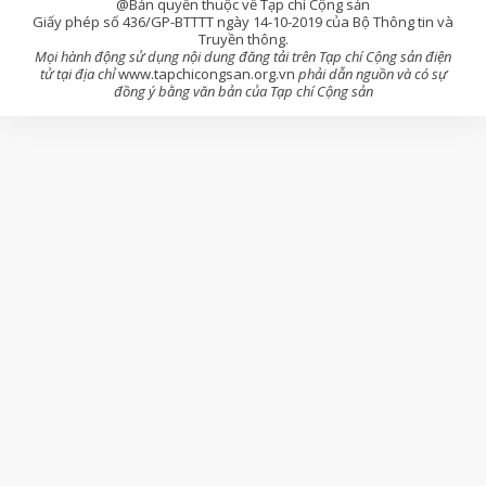
@Bản quyền thuộc về Tạp chí Cộng sản
Giấy phép số 436/GP-BTTTT ngày 14-10-2019 của Bộ Thông tin và
Truyền thông.
Mọi hành động sử dụng nội dung đăng tải trên Tạp chí Cộng sản điện
tử tại địa chỉ
www.tapchicongsan.org.vn
phải dẫn nguồn và có sự
đồng ý bằng văn bản của Tạp chí Cộng sản