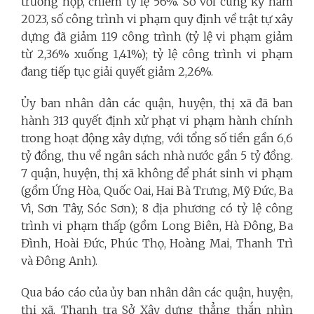
trường hợp, chiếm tỷ lệ 56%. So với cùng kỳ năm
2023, số công trình vi phạm quy định về trật tự xây
dựng đã giảm 119 công trình (tỷ lệ vi phạm giảm
từ 2,36% xuống 1,41%); tỷ lệ công trình vi phạm
đang tiếp tục giải quyết giảm 2,26%.
Ủy ban nhân dân các quận, huyện, thị xã đã ban
hành 313 quyết định xử phạt vi phạm hành chính
trong hoạt động xây dựng, với tổng số tiền gần 6,6
tỷ đồng, thu về ngân sách nhà nước gần 5 tỷ đồng.
7 quận, huyện, thị xã không để phát sinh vi phạm
(gồm Ứng Hòa, Quốc Oai, Hai Bà Trưng, Mỹ Đức, Ba
Vì, Sơn Tây, Sóc Sơn); 8 địa phương có tỷ lệ công
trình vi phạm thấp (gồm Long Biên, Hà Đông, Ba
Đình, Hoài Đức, Phúc Thọ, Hoàng Mai, Thanh Trì
và Đông Anh).
Qua báo cáo của ủy ban nhân dân các quận, huyện,
thị xã, Thanh tra Sở Xây dựng thẳng thắn nhìn