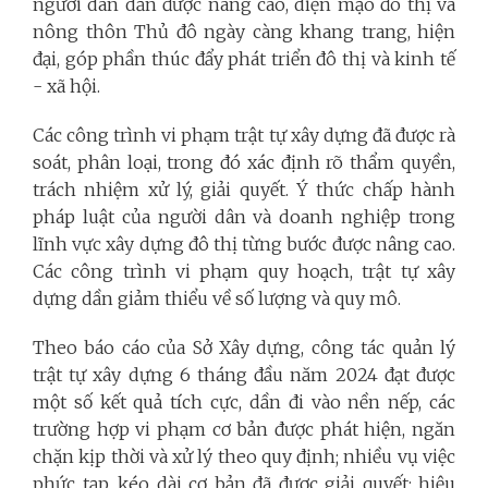
người dân dần được nâng cao, diện mạo đô thị và
nông thôn Thủ đô ngày càng khang trang, hiện
đại, góp phần thúc đẩy phát triển đô thị và kinh tế
- xã hội.
Các công trình vi phạm trật tự xây dựng đã được rà
soát, phân loại, trong đó xác định rõ thẩm quyền,
trách nhiệm xử lý, giải quyết. Ý thức chấp hành
pháp luật của người dân và doanh nghiệp trong
lĩnh vực xây dựng đô thị từng bước được nâng cao.
Các công trình vi phạm quy hoạch, trật tự xây
dựng dần giảm thiểu về số lượng và quy mô.
Theo báo cáo của Sở Xây dựng, công tác quản lý
trật tự xây dựng 6 tháng đầu năm 2024 đạt được
một số kết quả tích cực, dần đi vào nền nếp, các
trường hợp vi phạm cơ bản được phát hiện, ngăn
chặn kịp thời và xử lý theo quy định; nhiều vụ việc
phức tạp, kéo dài cơ bản đã được giải quyết; hiệu