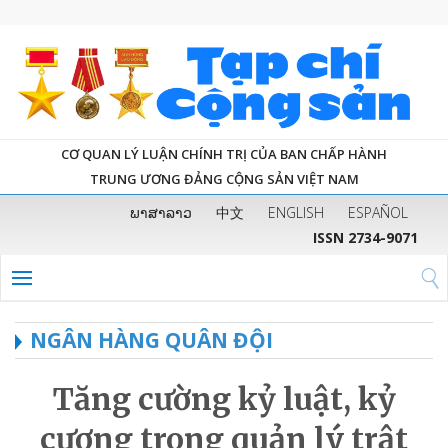
CƠ QUAN LÝ LUẬN CHÍNH TRỊ CỦA BAN CHẤP HÀNH
TRUNG ƯƠNG ĐẢNG CỘNG SẢN VIỆT NAM
ພາສາລາວ
中文
ENGLISH
ESPAÑOL
ISSN 2734-9071
NGÂN HÀNG QUÂN ĐỘI
Tăng cường kỷ luật, kỷ
cương trong quản lý trật