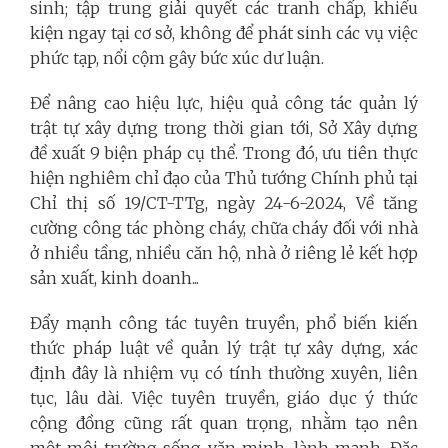
sinh; tập trung giải quyết các tranh chấp, khiếu
kiện ngay tại cơ sở, không để phát sinh các vụ việc
phức tạp, nổi cộm gây bức xúc dư luận.
Để nâng cao hiệu lực, hiệu quả công tác quản lý
trật tự xây dựng trong thời gian tới, Sở Xây dựng
đề xuất 9 biện pháp cụ thể. Trong đó, ưu tiên thực
hiện nghiêm chỉ đạo của Thủ tướng Chính phủ tại
Chỉ thị số 19/CT-TTg, ngày 24-6-2024, Về tăng
cường công tác phòng cháy, chữa cháy đối với nhà
ở nhiều tầng, nhiều căn hộ, nhà ở riêng lẻ kết hợp
sản xuất, kinh doanh...
Đẩy mạnh công tác tuyên truyền, phổ biến kiến
thức pháp luật về quản lý trật tự xây dựng, xác
định đây là nhiệm vụ có tính thường xuyên, liên
tục, lâu dài. Việc tuyên truyền, giáo dục ý thức
cộng đồng cũng rất quan trọng, nhằm tạo nên
một môi trường sống văn minh, lành mạnh. Đặc