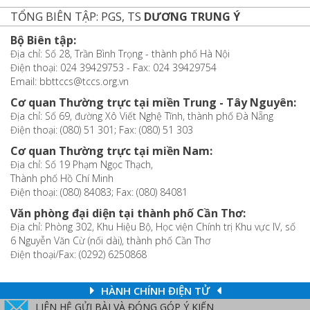
TỔNG BIÊN TẬP: PGS, TS
DƯƠNG TRUNG Ý
Bộ Biên tập:
Địa chỉ: Số 28, Trần Bình Trọng - thành phố Hà Nội
Điện thoại: 024 39429753 - Fax: 024 39429754
Email: bbttccs@tccs.org.vn
Cơ quan Thường trực tại miền Trung - Tây Nguyên:
Địa chỉ: Số 69, đường Xô Viết Nghệ Tĩnh, thành phố Đà Nẵng
Điện thoại: (080) 51 301; Fax: (080) 51 303
Cơ quan Thường trực tại miền Nam:
Địa chỉ: Số 19 Phạm Ngọc Thạch,
Thành phố Hồ Chí Minh
Điện thoại: (080) 84083; Fax: (080) 84081
Văn phòng đại diện tại thành phố Cần Thơ:
Địa chỉ: Phòng 302, Khu Hiệu Bộ, Học viện Chính trị Khu vực IV, số
6 Nguyễn Văn Cừ (nối dài), thành phố Cần Thơ
Điện thoại/Fax: (0292) 6250868
HÀNH CHÍNH ĐIỆN TỬ
LIÊN HỆ GỬI BÀI VÀ ĐÓNG GÓP Ý KIẾN