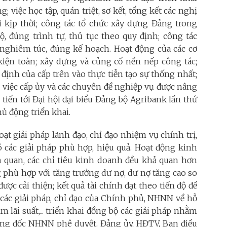
việc học tập, quán triệt, sơ kết, tổng kết các nghị
ai kịp thời; công tác tổ chức xây dựng Đảng trong
, đúng trình tự, thủ tục theo quy định; công tác
i nghiêm túc, đúng kế hoạch. Hoạt động của các cơ
iện toàn; xây dựng và củng cố nền nếp công tác;
định của cấp trên vào thực tiễn tạo sự thống nhất;
 việc cấp ủy và các chuyên đề nghiệp vụ được nâng
 tiến tới Đại hội đại biểu Đảng bộ Agribank lần thứ
hủ động triển khai.
oạt giải pháp lãnh đạo, chỉ đạo nhiệm vụ chính trị,
ó các giải pháp phù hợp, hiệu quả. Hoạt động kinh
ả quan, các chỉ tiêu kinh doanh đều khả quan hơn
phù hợp với tăng trưởng dư nợ, dư nợ tăng cao so
ược cải thiện; kết quả tài chính đạt theo tiến độ đề
 các giải pháp, chỉ đạo của Chính phủ, NHNN về hỗ
 lãi suất,... triển khai đồng bộ các giải pháp nhằm
hống đốc NHNN phê duyệt. Đảng ủy, HĐTV, Ban điều