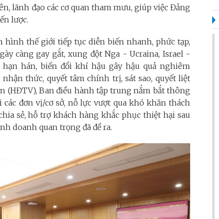
ên, lãnh đạo các cơ quan tham mưu, giúp việc Đảng
ến lược.
 hình thế giới tiếp tục diễn biến nhanh, phức tạp,
gày càng gay gắt, xung đột Nga - Ucraina, Israel -
, hạn hán, biến đổi khí hậu gây hậu quả nghiêm
 nhận thức, quyết tâm chính trị, sát sao, quyết liệt
iên (HĐTV), Ban điều hành tập trung nắm bắt thông
ới các đơn vị/cơ sở, nỗ lực vượt qua khó khăn thách
 chia sẻ, hỗ trợ khách hàng khắc phục thiệt hại sau
inh doanh quan trọng đã đề ra.