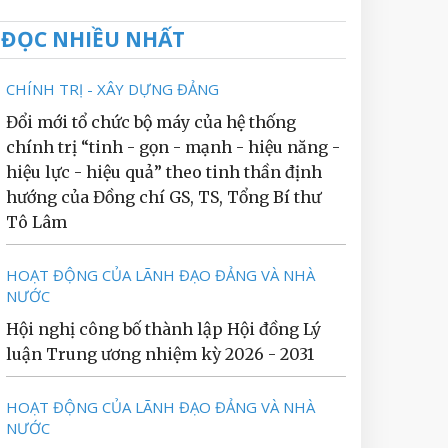
ĐỌC NHIỀU NHẤT
CHÍNH TRỊ - XÂY DỰNG ĐẢNG
Đổi mới tổ chức bộ máy của hệ thống
chính trị “tinh - gọn - mạnh - hiệu năng -
hiệu lực - hiệu quả” theo tinh thần định
hướng của Đồng chí GS, TS, Tổng Bí thư
Tô Lâm
HOẠT ĐỘNG CỦA LÃNH ĐẠO ĐẢNG VÀ NHÀ
NƯỚC
Hội nghị công bố thành lập Hội đồng Lý
luận Trung ương nhiệm kỳ 2026 - 2031
HOẠT ĐỘNG CỦA LÃNH ĐẠO ĐẢNG VÀ NHÀ
NƯỚC