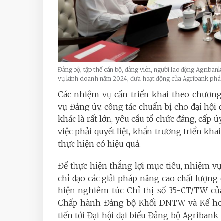
Đảng bộ, tập thể cán bộ, đảng viên, người lao động Agriban
vụ kinh doanh năm 2024, đưa hoạt động của Agribank phát 
Các nhiệm vụ cần triển khai theo chươn
vụ Đảng ủy, công tác chuẩn bị cho đại hội
khác là rất lớn, yêu cầu tổ chức đảng, cấp 
việc phải quyết liệt, khẩn trương triển khai
thực hiện có hiệu quả.
Để thực hiện thắng lợi mục tiêu, nhiệm v
chỉ đạo các giải pháp nâng cao chất lượng 
hiện nghiêm túc Chỉ thị số 35-CT/TW củ
Chấp hành Đảng bộ Khối DNTW và Kế hoạc
tiến tới Đại hội đại biểu Đảng bộ Agribank