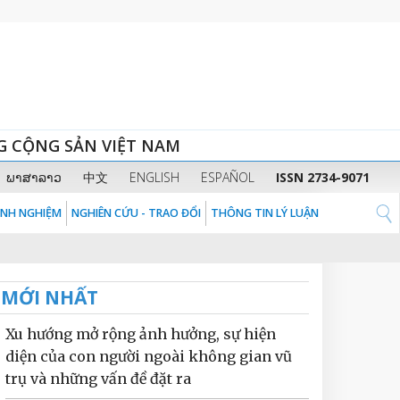
G CỘNG SẢN VIỆT NAM
ພາສາລາວ
中文
ENGLISH
ESPAÑOL
ISSN 2734-9071
KINH NGHIỆM
NGHIÊN CỨU - TRAO ĐỔI
THÔNG TIN LÝ LUẬN
MỚI NHẤT
Xu hướng mở rộng ảnh hưởng, sự hiện
diện của con người ngoài không gian vũ
trụ và những vấn đề đặt ra