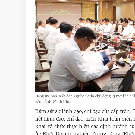
Đảng ủy, ban lãnh đạo Agribank đã chủ động, quyết liệt lãnh
năm_Ảnh: Minh Khôi
Bám sát sự lãnh đạo, chỉ đạo của cấp trên,
liệt lãnh đạo, chỉ đạo triển khai toàn diệ
khai, tổ chức thực hiện các định hướng 
ủy Khối Doanh nghiệp Trung ương (Khối 