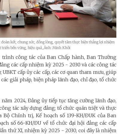
k đoàn kết, chung sức, đồng lòng, quyết tâm thực hiện thắng lợi nhiệm
triển bền vững, hiệu quả_Ảnh: Minh Khôi
g trình công tác của Ban Chấp hành, Ban Thường
 đảng các cấp nhiệm kỳ 2025 - 2030 và các công tác
ủy, UBKT cấp ủy các cấp, các cơ quan tham mưu, giúp
 các giải pháp, biện pháp lãnh đạo, chỉ đạo, tổ chức
ụ năm 2024, Đảng ủy tiếp tục tăng cường lãnh đạo,
công tác xây dựng đảng; tổ chức quán triệt và thực
a Bộ Chính trị, Kế hoạch số 139-KH/ĐUK của Ban
h số 66-KH/ĐU về tổ chức đại hội đảng các cấp
 lần thứ XI, nhiệm kỳ 2025 - 2030, coi đây là nhiệm