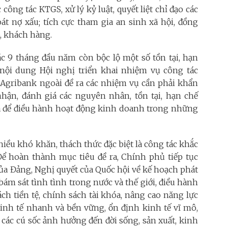
ông tác KTGS, xử lý kỷ luật, quyết liệt chỉ đạo các
át nợ xấu; tích cực tham gia an sinh xã hội, đồng
, khách hàng.
c 9 tháng đầu năm còn bộc lộ một số tồn tại, hạn
nội dung Hội nghị triển khai nhiệm vụ công tác
gribank ngoài đề ra các nhiệm vụ cần phải khẩn
hận, đánh giá các nguyên nhân, tồn tại, hạn chế
ữa để điều hành hoạt động kinh doanh trong những
ều khó khăn, thách thức đặc biệt là công tác khắc
 Để hoàn thành mục tiêu đề ra, Chính phủ tiếp tục
 của Đảng, Nghị quyết của Quốc hội về kế hoạch phát
bám sát tình tình trong nước và thế giới, điều hành
ách tiền tệ, chính sách tài khóa, nâng cao năng lực
kinh tế nhanh và bền vững, ổn định kinh tế vĩ mô,
a các cú sốc ảnh hưởng đến đời sống, sản xuất, kinh