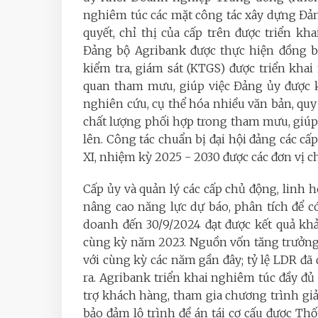
nghiêm túc các mặt công tác xây dựng Đảng; 
quyết, chỉ thị của cấp trên được triển kh
Đảng bộ Agribank được thực hiện đồng bộ
kiểm tra, giám sát (KTGS) được triển kha
quan tham mưu, giúp việc Đảng ủy được k
nghiên cứu, cụ thể hóa nhiều văn bản, quy 
chất lượng phối hợp trong tham mưu, giúp
lên. Công tác chuẩn bị đại hội đảng các cấp
XI, nhiệm kỳ 2025 - 2030 được các đơn vị c
Cấp ủy và quản lý các cấp chủ động, linh h
nâng cao năng lực dự báo, phân tích để c
doanh đến 30/9/2024 đạt được kết quả kh
cùng kỳ năm 2023. Nguồn vốn tăng trưởng 
với cùng kỳ các năm gần đây; tỷ lệ LDR đã đ
ra. Agribank triển khai nghiêm túc đầy đủ
trợ khách hàng, tham gia chương trình giảm
bảo đảm lộ trình đề án tái cơ cấu được T