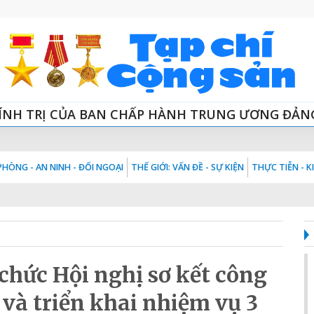
ÍNH TRỊ CỦA BAN CHẤP HÀNH TRUNG ƯƠNG ĐẢN
HÒNG - AN NINH - ĐỐI NGOẠI
THẾ GIỚI: VẤN ĐỀ - SỰ KIỆN
THỰC TIỄN - 
chức Hội nghị sơ kết công
và triển khai nhiệm vụ 3