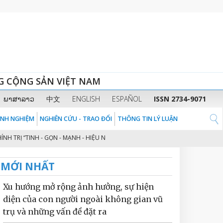
G CỘNG SẢN VIỆT NAM
ພາສາລາວ
中文
ENGLISH
ESPAÑOL
ISSN 2734-9071
KINH NGHIỆM
NGHIÊN CỨU - TRAO ĐỔI
THÔNG TIN LÝ LUẬN
“TINH - GỌN - MẠNH - HIỆU NĂNG - HIỆU LỰC - HIỆU QUẢ” THEO TINH THẦN
MỚI NHẤT
Xu hướng mở rộng ảnh hưởng, sự hiện
diện của con người ngoài không gian vũ
trụ và những vấn đề đặt ra