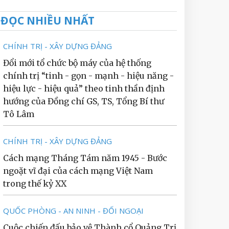
ĐỌC NHIỀU NHẤT
CHÍNH TRỊ - XÂY DỰNG ĐẢNG
Đổi mới tổ chức bộ máy của hệ thống
chính trị “tinh - gọn - mạnh - hiệu năng -
hiệu lực - hiệu quả” theo tinh thần định
hướng của Đồng chí GS, TS, Tổng Bí thư
Tô Lâm
CHÍNH TRỊ - XÂY DỰNG ĐẢNG
Cách mạng Tháng Tám năm 1945 - Bước
ngoặt vĩ đại của cách mạng Việt Nam
trong thế kỷ XX
QUỐC PHÒNG - AN NINH - ĐỐI NGOẠI
Cuộc chiến đấu bảo vệ Thành cổ Quảng Trị