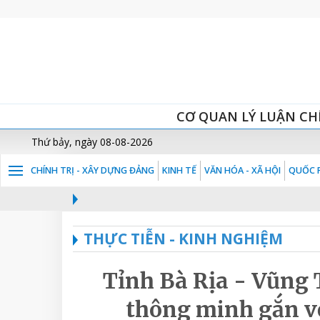
CƠ QUAN LÝ LUẬN CH
Thứ bảy, ngày 08-08-2026
CHÍNH TRỊ - XÂY DỰNG ĐẢNG
KINH TẾ
VĂN HÓA - XÃ HỘI
QUỐC P
THỰC TIỄN - KINH NGHIỆM
Tỉnh Bà Rịa - Vũng T
thông minh gắn vớ