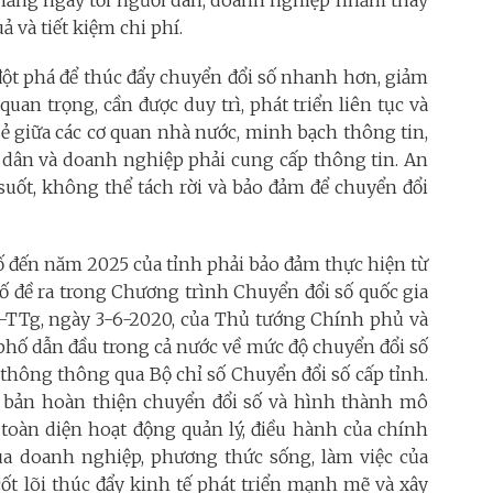
n hằng ngày tới người dân, doanh nghiệp nhằm thay
 và tiết kiệm chi phí.
p đột phá để thúc đẩy chuyển đổi số nhanh hơn, giảm
 quan trọng, cần được duy trì, phát triển liên tục và
ẻ giữa các cơ quan nhà nước, minh bạch thông tin,
i dân và doanh nghiệp phải cung cấp thông tin. An
uốt, không thể tách rời và bảo đảm để chuyển đổi
ố đến năm 2025 của tỉnh phải bảo đảm thực hiện từ
số đề ra trong Chương trình Chuyển đổi số quốc gia
TTg, ngày 3-6-2020, của Thủ tướng Chính phủ và
hố dẫn đầu trong cả nước về mức độ chuyển đổi số
thông thông qua Bộ chỉ số Chuyển đổi số cấp tỉnh.
 bản hoàn thiện chuyển đổi số và hình thành mô
 toàn diện hoạt động quản lý, điều hành của chính
ủa doanh nghiệp, phương thức sống, làm việc của
cốt lõi thúc đẩy kinh tế phát triển mạnh mẽ và xây