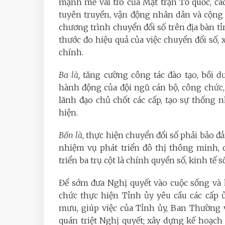
mạnh mẽ vai trò của Mặt trận Tổ quốc, các
tuyên truyền, vận động nhân dân và cộng
chương trình chuyển đổi số trên địa bàn tỉ
thước đo hiệu quả của việc chuyển đổi số,
chính.
Ba là,
tăng cường công tác đào tạo, bồi d
hành động của đội ngũ cán bộ, công chức, 
lãnh đạo chủ chốt các cấp, tạo sự thống n
hiện.
Bốn là
, thực hiện chuyển đổi số phải bảo đả
nhiệm vụ phát triển đô thị thông minh, 
triển ba trụ cột là chính quyền số, kinh tế số
Để sớm đưa Nghị quyết vào cuộc sống và h
chức thực hiện Tỉnh ủy yêu cầu các cấp 
mưu, giúp việc của Tỉnh ủy, Ban Thường 
quán triệt Nghị quyết; xây dựng kế hoạch