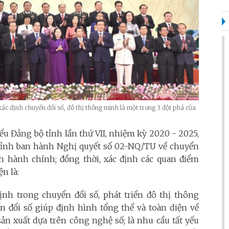
 xác định chuyển đổi số, đô thị thông minh là một trong 3 đột phá của
ểu Đảng bộ tỉnh lần thứ VII, nhiệm kỳ 2020 - 2025,
tỉnh ban hành Nghị quyết số 02-NQ/TU về chuyển
ch hành chính; đồng thời, xác định các quan điểm
n là:
định trong chuyển đổi số, phát triển đô thị thông
n đổi số giúp định hình tổng thể và toàn diện về
ản xuất dựa trên công nghệ số; là nhu cầu tất yếu