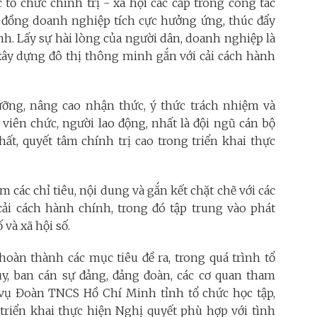
 tổ chức chính trị - xã hội các cấp trong công tác
 đồng doanh nghiệp tích cực hưởng ứng, thúc đẩy
nh. Lấy sự hài lòng của người dân, doanh nghiệp là
 xây dựng đô thị thông minh gắn với cải cách hành
ưỡng, nâng cao nhận thức, ý thức trách nhiệm và
viên chức, người lao động, nhất là đội ngũ cán bộ
hất, quyết tâm chính trị cao trong triển khai thực
m các chỉ tiêu, nội dung và gắn kết chặt chẽ với các
cải cách hành chính, trong đó tập trung vào phát
 và xã hội số.
oàn thành các mục tiêu đề ra, trong quá trình tổ
ủy, ban cán sự đảng, đảng đoàn, các cơ quan tham
vụ Đoàn TNCS Hồ Chí Minh tỉnh tổ chức học tập,
 triển khai thực hiện Nghị quyết phù hợp với tình