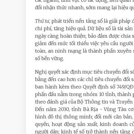
các ngành, lĩnh vực có tác động, liên qua
đổi nhận thức nhanh, sớm mang lại hiệu quả
Thứ tư
, phát triển nền tảng số là giải phá
chi phí, tăng hiệu quả. Dữ liệu số là tài sản
ngày càng hoàn thiện; bảo đảm được chia s
giảm đến mức tối thiểu việc yêu cầu ngườ
toàn, an ninh mạng là thành phần xuyên s
số bền vững.
Nghị quyết xác định mục tiêu chuyển đổi s
bằng đến cao hơn các chỉ tiêu chuyển đổi 
ban hành kèm theo Quyết định số 749/QĐ-
phấn đấu nằm trong nhóm 10 tỉnh, thành p
theo đánh giá của Bộ Thông tin và Truyền 
Đến năm 2030, tỉnh Bà Rịa - Vũng Tàu cơ
hình đô thị thông minh; đổi mới căn bản,
quyền, hoạt động sản xuất, kinh doanh c
người dân; kinh tế số trở thành nền tảng 