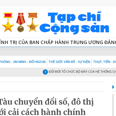
ÍNH TRỊ CỦA BAN CHẤP HÀNH TRUNG ƯƠNG ĐẢN
HÒNG - AN NINH - ĐỐI NGOẠI
THẾ GIỚI: VẤN ĐỀ - SỰ KIỆN
THỰC TIỄN - 
ĐỔI MỚI TỔ CHỨC BỘ MÁY CỦA HỆ THỐNG CHÍNH TRỊ 
1
àu chuyển đổi số, đô thị
i cải cách hành chính