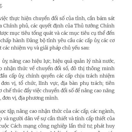
g.
 việc thực hiện chuyển đổi số của tỉnh, cần bám sát
ủa Chính phủ, các quyết định của Thủ tướng Chính
 được mục tiêu tổng quát và các mục tiêu cụ thể đến
hấp hành Đảng bộ tỉnh yêu cầu các cấp ủy, các cơ
t các nhiệm vụ và giải pháp chủ yếu sau:
 ủy, nâng cao hiệu lực, hiệu quả quản lý nhà nước,
o nhận thức về chuyển đổi số, đô thị thông minh
đầu cấp ủy, chính quyền các cấp chịu trách nhiệm
đơn vị, tổ chức, lĩnh vực, địa bàn phụ trách; tiên
cơ chế thúc đẩy việc chuyển đổi số để nâng cao năng
n, đơn vị, địa phương mình.
học tập, nâng cao nhận thức của các cấp, các ngành,
và người dân về sự cần thiết và tính cấp thiết của
g cuộc Cách mạng công nghiệp lần thứ tư; phát huy