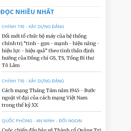
ĐỌC NHIỀU NHẤT
CHÍNH TRỊ - XÂY DỰNG ĐẢNG
Đổi mới tổ chức bộ máy của hệ thống
chính trị “tinh - gọn - mạnh - hiệu năng -
hiệu lực - hiệu quả” theo tinh thần định
hướng của Đồng chí GS, TS, Tổng Bí thư
Tô Lâm
CHÍNH TRỊ - XÂY DỰNG ĐẢNG
Cách mạng Tháng Tám năm 1945 - Bước
ngoặt vĩ đại của cách mạng Việt Nam
trong thế kỷ XX
QUỐC PHÒNG - AN NINH - ĐỐI NGOẠI
Cuộc chiến đấu bảo vệ Thành cổ Quảng Trị