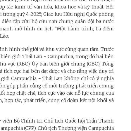
p tác kinh tế, văn hóa, khoa học và kỹ thuật, Hội
iới trong quý 4-2025; Giao lưu Hữu nghị Quốc phòng
; diễn tập cứu hộ cứu nạn chung quân đội ba nước
 mạnh mô hình du lịch “Một hành trình, ba điểm
Lào.
 tình hình thế giới và khu vực cùng quan tâm. Trước
 biên giới Thái Lan - Campuchia, trong đó hai bên
khu vực (RBC), Ủy ban biên giới chung (GBC), Tổng
ích cực hai bên đạt được và cho rằng việc duy trì
n giới Campuchia - Thái Lan không chỉ có ý nghĩa
còn góp phần củng cố môi trường phát triển chung
ối hợp chặt chẽ, tích cực vào các nỗ lực chung của
 hợp tác, phát triển, củng cố đoàn kết nội khối và
Ủy viên Bộ Chính trị, Chủ tịch Quốc hội Trần Thanh
Campuchia (CPP), Chủ tịch Thượng viện Campuchia