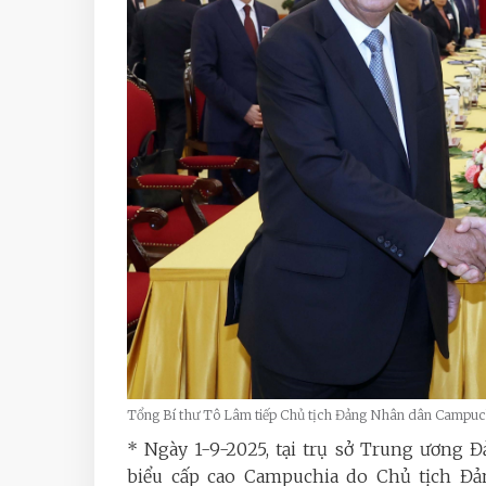
Tổng Bí thư Tô Lâm tiếp Chủ tịch Đảng Nhân dân Campu
* Ngày 1-9-2025, tại trụ sở Trung ương 
biểu cấp cao Campuchia do Chủ tịch Đ