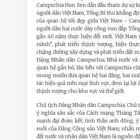
Campuchia
Hun Sen dẫn đầu tham dự sự kiện
người dân Việt Nam, Tổng Bí thư khẳng đị
của quan hệ tốt đẹp giữa Việt Nam - Cam
người dân hai nước dày công vun đắp. Tổn
gần 40 năm thực hiện đổi mới, Việt Nam 
mình”, phát triển thịnh vượng, hiện thự
chặng đường xây dựng và phát triển đất nư
Đảng
Nhân dân Campuchia
, Nhà nước và
quan hệ gắn bó, lâu bền với Campuchia c
mong muốn đưa quan hệ hai đảng, hai nước
tác hiệu quả trên mọi lĩnh vực, đem lại lợ
thịnh vượng cho khu vực và thế giới.
Chủ tịch Đảng Nhân dân Campuchia, Chủ 
ý nghĩa sâu sắc của Cách mạng Tháng Tá
mạnh đại đoàn kết, tinh thần anh dũng, ý
suốt của Đảng Cộng sản Việt Nam; nhấn
đất nước và nhân dân Việt Nam là nguồn độ