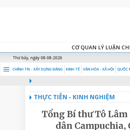
CƠ QUAN LÝ LUẬN CH
Thứ bảy, ngày 08-08-2026
CHÍNH TRỊ - XÂY DỰNG ĐẢNG
KINH TẾ
VĂN HÓA - XÃ HỘI
QUỐC P
THỰC TIỄN - KINH NGHIỆM
Tổng Bí thư Tô Lâm
dân Campuchia, 