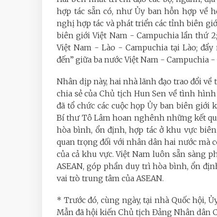
hợp tác sẵn có, như Ủy ban hỗn hợp về hợ
nghị hợp tác và phát triển các tỉnh biên g
biên giới Việt Nam - Campuchia lần thứ 2
Việt Nam - Lào - Campuchia tại Lào; đẩy
đến” giữa ba nước Việt Nam - Campuchia - 
Nhân dịp này, hai nhà lãnh đạo trao đổi về
chia sẻ của Chủ tịch Hun Sen về tình hình
đã tổ chức các cuộc họp Ủy ban biên giới 
Bí thư Tô Lâm hoan nghênh những kết quả t
hòa bình, ổn định, hợp tác ở khu vực biê
quan trọng đối với nhân dân hai nước mà 
của cả khu vực. Việt Nam luôn sẵn sàng ph
ASEAN, góp phần duy trì hòa bình, ổn định,
vai trò trung tâm của ASEAN.
* Trước đó, cùng ngày, tại nhà Quốc hội, 
Mẫn đã hội kiến Chủ tịch Đảng Nhân dân 