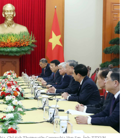
chia, Chủ tịch Thượng viện Campuchia Hun Sen_Ảnh: TTXVN