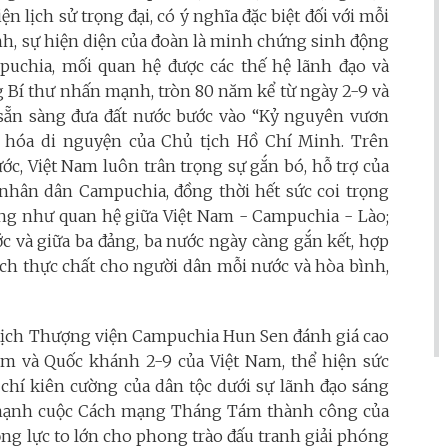
 lịch sử trọng đại, có ý nghĩa đặc biệt đối với mỗi
nh, sự hiện diện của đoàn là minh chứng sinh động
puchia, mối quan hệ được các thế hệ lãnh đạo và
g Bí thư nhấn mạnh, tròn 80 năm kể từ ngày 2-9 và
sẵn sàng đưa đất nước bước vào “Kỷ nguyên vươn
c hóa di nguyện của Chủ tịch Hồ Chí Minh. Trên
ớc, Việt Nam luôn trân trọng sự gắn bó, hỗ trợ của
 nhân dân Campuchia, đồng thời hết sức coi trọng
ũng như quan hệ giữa Việt Nam - Campuchia - Lào;
 và giữa ba đảng, ba nước ngày càng gắn kết, hợp
i ích thực chất cho người dân mỗi nước và hòa bình,
tịch Thượng viện Campuchia Hun Sen
đánh giá cao
m và Quốc khánh 2-9 của Việt Nam, thể hiện sức
 chí kiên cường của dân tộc dưới sự lãnh đạo sáng
 mạnh cuộc Cách mạng Tháng Tám thành công của
ng lực to lớn cho phong trào đấu tranh giải phóng