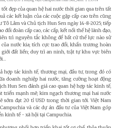
 tốt đẹp của quan hệ hai nước thời gian qua trên tất
 quả các kết luận của các cuộc gặp cấp cao trên cũng
ư Tô Lâm và Chủ tịch Hun Sen ngày 14-8-2025; tiếp
o đổi đoàn cấp cao, các cấp, kết nối thế hệ lãnh đạo,
iên trì nguyên tắc không để bất cứ thế lực nào sử
của nước kia; tích cực trao đổi, khẩn trương hoàn
ới đất liền; duy trì an ninh, trật tự khu vực biên
ới…
hợp tác kinh tế, thương mại, đầu tư, trong đó có
 giữa doanh nghiệp hai nước, tăng cường hoạt động
tịch Hun Sen đánh giá cao quan hệ hợp tác kinh tế,
hát triển mạnh mẽ; kim ngạch thương mại hai nước
ẽ sớm đạt 20 tỉ USD trong thời gian tới. Việt Nam
a Campuchia và các dự án đầu tư của Việt Nam góp
ển kinh tế - xã hội tại Campuchia.
a phương phối hợp triển khai tốt cơ chế, thỏa thuận