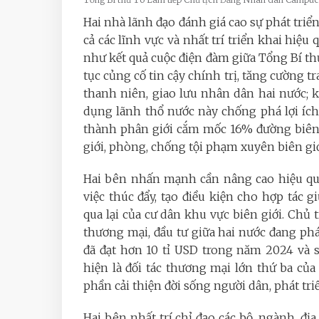
Hai nhà lãnh đạo đánh giá cao sự phát triển
cả các lĩnh vực và nhất trí triển khai hiệu
như kết quả cuộc điện đàm giữa Tổng Bí th
tục củng cố tin cậy chính trị, tăng cường tra
thanh niên, giao lưu nhân dân hai nước; k
dụng lãnh thổ nước này chống phá lợi ích 
thành phân giới cắm mốc 16% đường biên gi
giới, phòng, chống tội phạm xuyên biên gi
Hai bên nhấn mạnh cần nâng cao hiệu quả 
việc thúc đẩy, tạo điều kiện cho hợp tác
qua lại của cư dân khu vực biên giới. Chủ 
thương mại, đầu tư giữa hai nước đang p
đã đạt hơn 10 tỉ USD trong năm 2024 và s
hiện là đối tác thương mại lớn thứ ba củ
phần cải thiện đời sống người dân, phát tri
Hai bên nhất trí chỉ đạo các bộ, ngành, đị