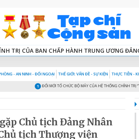
ÍNH TRỊ CỦA BAN CHẤP HÀNH TRUNG ƯƠNG ĐẢN
HÒNG - AN NINH - ĐỐI NGOẠI
THẾ GIỚI: VẤN ĐỀ - SỰ KIỆN
THỰC TIỄN - 
ĐỔI MỚI TỔ CHỨC BỘ MÁY CỦA HỆ THỐNG CHÍNH TRỊ “TINH - GỌ
1
 gặp Chủ tịch Đảng Nhân
Chủ tịch Thượng viện