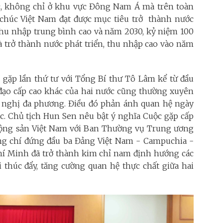
ác, không chỉ ở khu vực Đông Nam Á mà trên toàn
n chúc Việt Nam đạt được mục tiêu trở thành nước
 thu nhập trung bình cao và năm 2030, kỷ niệm 100
 trở thành nước phát triển, thu nhập cao vào năm
 gặp lần thứ tư với Tổng Bí thư Tô Lâm kể từ đầu
 đạo cấp cao khác của hai nước cũng thường xuyên
ội nghị đa phương. Điều đó phản ánh quan hệ ngày
ước. Chủ tịch Hun Sen nêu bật ý nghĩa Cuộc gặp cấp
Cộng sản Việt Nam với Ban Thường vụ Trung ương
g chí đứng đầu ba Đảng Việt Nam - Campuchia -
hí Minh đã trở thành kim chỉ nam định hướng các
i thúc đẩy, tăng cường quan hệ thực chất giữa hai