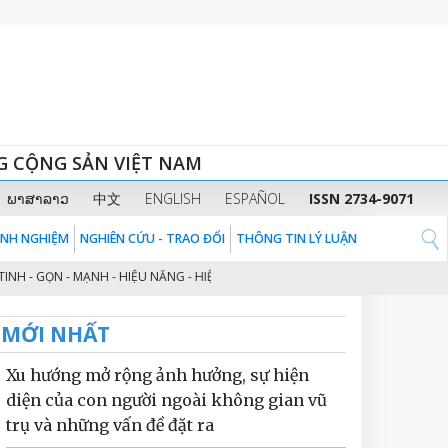
G CỘNG SẢN VIỆT NAM
ພາສາລາວ
中文
ENGLISH
ESPAÑOL
ISSN 2734-9071
KINH NGHIỆM
NGHIÊN CỨU - TRAO ĐỔI
THÔNG TIN LÝ LUẬN
N - MẠNH - HIỆU NĂNG - HIỆU LỰC - HIỆU QUẢ” THEO TINH THẦN ĐỊNH HƯỚN
MỚI NHẤT
Xu hướng mở rộng ảnh hưởng, sự hiện
diện của con người ngoài không gian vũ
trụ và những vấn đề đặt ra