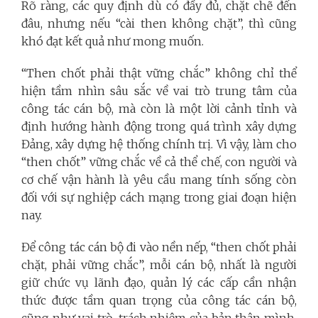
Rõ ràng, các quy định dù có đầy đủ, chặt chẽ đến
đâu, nhưng nếu “cài then không chặt”, thì cũng
khó đạt kết quả như mong muốn.
“Then chốt phải thật vững chắc” không chỉ thể
hiện tầm nhìn sâu sắc về vai trò trung tâm của
công tác cán bộ, mà còn là một lời cảnh tỉnh và
định hướng hành động trong quá trình xây dựng
Đảng, xây dựng hệ thống chính trị. Vì vậy, làm cho
“then chốt” vững chắc về cả thể chế, con người và
cơ chế vận hành là yêu cầu mang tính sống còn
đối với sự nghiệp cách mạng trong giai đoạn hiện
nay.
Để công tác cán bộ đi vào nền nếp, “then chốt phải
chặt, phải vững chắc”, mỗi cán bộ, nhất là người
giữ chức vụ lãnh đạo, quản lý các cấp cần nhận
thức được tầm quan trọng của công tác cán bộ,
cũng như vai trò, trách nhiệm của bản thân mình,