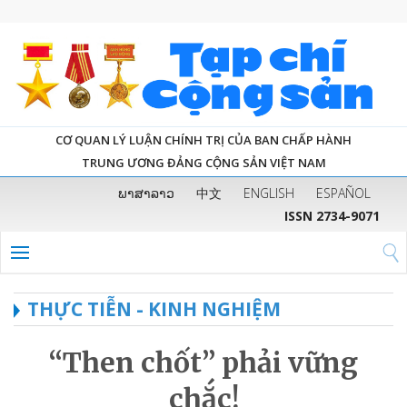
CƠ QUAN LÝ LUẬN CHÍNH TRỊ CỦA BAN CHẤP HÀNH
TRUNG ƯƠNG ĐẢNG CỘNG SẢN VIỆT NAM
ພາສາລາວ
中文
ENGLISH
ESPAÑOL
ISSN 2734-9071
THỰC TIỄN - KINH NGHIỆM
“Then chốt” phải vững
chắc!