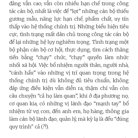
đảng vẫn cao; vẫn còn nhiều hạn chế trong công
tác cán bộ, nhất là việc để “lọt” những cán bộ thiếu
gương mẫu, năng lực hạn chế, phẩm chất, uy tín
thấp vào hệ thống chính trị. Những biểu hiện tiêu
cực, tình trạng mất dân chủ trong công tác cán bộ
để lại những hệ lụy nghiêm trọng. Tình trạng một
bộ phận cán bộ cơ hội, thực dụng, tìm cách thăng
tiến bằng “chạy” chức, “chạy” quyền làm nhức
nhối xã hội. Việc bổ nhiệm người thân, người nhà,
“cánh hẩu” vào những vị trí quan trọng trong hệ
thống chính trị dù không đủ tiêu chuẩn, không
đáp ứng điều kiện vẫn diễn ra, thậm chí vẫn còn
câu chuyện “cả họ làm quan”, khi ở địa phương nọ,
cơ quan kia, có những vị lãnh đạo “mạnh tay” bổ
nhiệm từ vợ, con, đến anh em, họ hàng, thông gia
làm cán bộ lãnh đạo, quản lý, mà kỳ lạ là đều “đúng
quy trình" cả (?!).