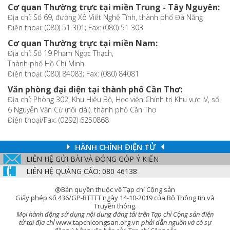
Cơ quan Thường trực tại miền Trung - Tây Nguyên:
Địa chỉ: Số 69, đường Xô Viết Nghệ Tĩnh, thành phố Đà Nẵng
Điện thoại: (080) 51 301; Fax: (080) 51 303
Cơ quan Thường trực tại miền Nam:
Địa chỉ: Số 19 Phạm Ngọc Thạch,
Thành phố Hồ Chí Minh
Điện thoại: (080) 84083; Fax: (080) 84081
Văn phòng đại diện tại thành phố Cần Thơ:
Địa chỉ: Phòng 302, Khu Hiệu Bộ, Học viện Chính trị Khu vực IV, số
6 Nguyễn Văn Cừ (nối dài), thành phố Cần Thơ
Điện thoại/Fax: (0292) 6250868
HÀNH CHÍNH ĐIỆN TỬ
LIÊN HỆ GỬI BÀI VÀ ĐÓNG GÓP Ý KIẾN
LIÊN HỆ QUẢNG CÁO: 080 46138
@Bản quyền thuộc về Tạp chí Cộng sản
Giấy phép số 436/GP-BTTTT ngày 14-10-2019 của Bộ Thông tin và
Truyền thông.
Mọi hành động sử dụng nội dung đăng tải trên Tạp chí Cộng sản điện
tử tại địa chỉ
www.tapchicongsan.org.vn
phải dẫn nguồn và có sự