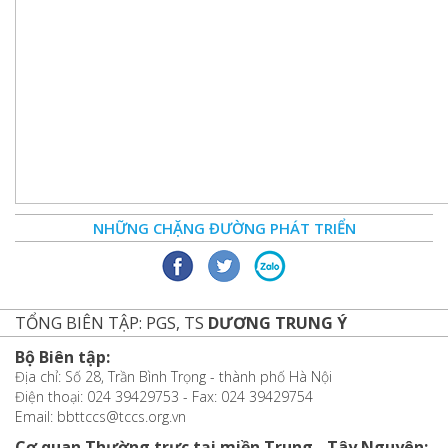
NHỮNG CHẶNG ĐƯỜNG PHÁT TRIỂN
TỔNG BIÊN TẬP: PGS, TS
DƯƠNG TRUNG Ý
Bộ Biên tập:
Địa chỉ: Số 28, Trần Bình Trọng - thành phố Hà Nội
Điện thoại: 024 39429753 - Fax: 024 39429754
Email: bbttccs@tccs.org.vn
Cơ quan Thường trực tại miền Trung - Tây Nguyên: