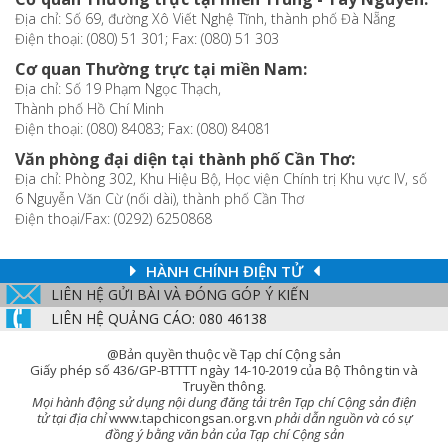
Địa chỉ: Số 69, đường Xô Viết Nghệ Tĩnh, thành phố Đà Nẵng
Điện thoại: (080) 51 301; Fax: (080) 51 303
Cơ quan Thường trực tại miền Nam:
Địa chỉ: Số 19 Phạm Ngọc Thạch,
Thành phố Hồ Chí Minh
Điện thoại: (080) 84083; Fax: (080) 84081
Văn phòng đại diện tại thành phố Cần Thơ:
Địa chỉ: Phòng 302, Khu Hiệu Bộ, Học viện Chính trị Khu vực IV, số
6 Nguyễn Văn Cừ (nối dài), thành phố Cần Thơ
Điện thoại/Fax: (0292) 6250868
HÀNH CHÍNH ĐIỆN TỬ
LIÊN HỆ GỬI BÀI VÀ ĐÓNG GÓP Ý KIẾN
LIÊN HỆ QUẢNG CÁO: 080 46138
@Bản quyền thuộc về Tạp chí Cộng sản
Giấy phép số 436/GP-BTTTT ngày 14-10-2019 của Bộ Thông tin và
Truyền thông.
Mọi hành động sử dụng nội dung đăng tải trên Tạp chí Cộng sản điện
tử tại địa chỉ
www.tapchicongsan.org.vn
phải dẫn nguồn và có sự
đồng ý bằng văn bản của Tạp chí Cộng sản