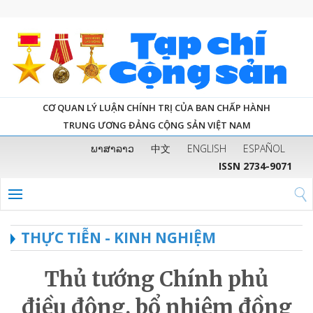
CƠ QUAN LÝ LUẬN CHÍNH TRỊ CỦA BAN CHẤP HÀNH
TRUNG ƯƠNG ĐẢNG CỘNG SẢN VIỆT NAM
ພາສາລາວ
中文
ENGLISH
ESPAÑOL
ISSN 2734-9071
THỰC TIỄN - KINH NGHIỆM
Thủ tướng Chính phủ
điều động, bổ nhiệm đồng