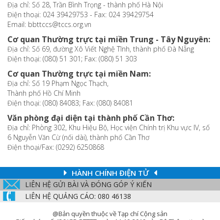
Địa chỉ: Số 28, Trần Bình Trọng - thành phố Hà Nội
Điện thoại: 024 39429753 - Fax: 024 39429754
Email: bbttccs@tccs.org.vn
Cơ quan Thường trực tại miền Trung - Tây Nguyên:
Địa chỉ: Số 69, đường Xô Viết Nghệ Tĩnh, thành phố Đà Nẵng
Điện thoại: (080) 51 301; Fax: (080) 51 303
Cơ quan Thường trực tại miền Nam:
Địa chỉ: Số 19 Phạm Ngọc Thạch,
Thành phố Hồ Chí Minh
Điện thoại: (080) 84083; Fax: (080) 84081
Văn phòng đại diện tại thành phố Cần Thơ:
Địa chỉ: Phòng 302, Khu Hiệu Bộ, Học viện Chính trị Khu vực IV, số
6 Nguyễn Văn Cừ (nối dài), thành phố Cần Thơ
Điện thoại/Fax: (0292) 6250868
HÀNH CHÍNH ĐIỆN TỬ
LIÊN HỆ GỬI BÀI VÀ ĐÓNG GÓP Ý KIẾN
LIÊN HỆ QUẢNG CÁO: 080 46138
@Bản quyền thuộc về Tạp chí Cộng sản