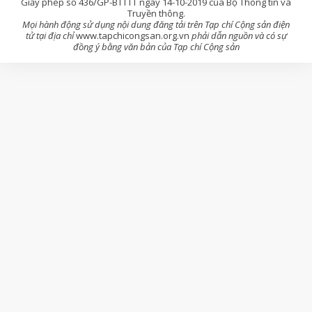
Giấy phép số 436/GP-BTTTT ngày 14-10-2019 của Bộ Thông tin và
Truyền thông.
Mọi hành động sử dụng nội dung đăng tải trên Tạp chí Cộng sản điện
tử tại địa chỉ
www.tapchicongsan.org.vn
phải dẫn nguồn và có sự
đồng ý bằng văn bản của Tạp chí Cộng sản