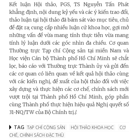
Kết luận Hội thảo, PGS, TS Nguyễn Tấn Phát
khẳng định, nội dung kỷ yếu và các ý kiến trao đổi,
thảo luận tại hội thảo đã bám sát vào mục tiêu, chủ
đề đặt ra; cung cấp nhiều luận cứ khoa học, gợi mở
những vấn đề vừa mang tính thực tiễn vừa mang
tính lý luận dưới các góc nhìn đa chiều. Cơ quan
Thường trực Tạp chí Cộng sản tại miền Nam và
Học viện Cán bộ Thành phố Hồ Chí Minh sẽ chắt
lọc, báo cáo với Thường trực Thành ủy và gửi đến
các cơ quan có liên quan về kết quả hội thảo cùng
với các kiến nghị, đề xuất của hội thảo đối với việc
xây dựng và thực hiện các cơ chế, chính sách mới
vượt trội tại Thành phố Hồ Chí Minh, góp phần
cùng Thành phố thực hiện hiệu quả Nghị quyết số
31-NQ/TW của Bộ Chính trị./.
TAG
TẠP CHÍ CỘNG SẢN
HỘI THẢO KHOA HỌC
CƠ
CHẾ, CHÍNH SÁCH ĐẶC THÙ